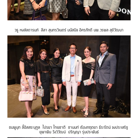
วธู หงส์ลดารมภ์ ลีลา สุนทรวิเนตร์ มนัสนิจ อิศรภักดี นพ.วรพล สุขีวัฒนา
ชมพูนุท ลี้อิสสระนุกูล ไปรยา ไทยชาติ ชานนท์ เรืองกฤตยา ธีระรัตน์ จงประเสริฐ
ยุพาพิน วังวิวัฒน์ ปริญญา รุ่นประพันธ์