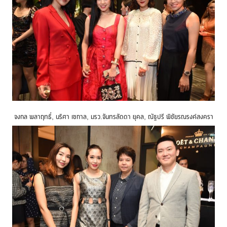
จงกล พลาฤทธิ์, นริศา เซกาล, มรว.จันทรลัดดา ยุคล, ณัฐปรี พิชัยรณรงค์สงครา