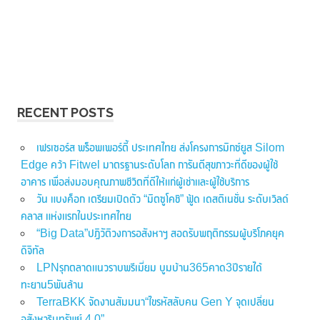
RECENT POSTS
เฟรเซอร์ส พร็อพเพอร์ตี้ ประเทศไทย ส่งโครงการมิกซ์ยูส Silom
Edge คว้า Fitwel มาตรฐานระดับโลก การันตีสุขภาวะที่ดีของผู้ใช้
อาคาร เพื่อส่งมอบคุณภาพชีวิตที่ดีให้แก่ผู้เช่าและผู้ใช้บริการ
วัน แบงค็อก เตรียมเปิดตัว “มิตซูโคชิ” ฟู้ด เดสติเนชั่น ระดับเวิลด์
คลาส แห่งแรกในประเทศไทย
“Big Data”ปฏิวัติวงการอสังหาฯ สอดรับพฤติกรรมผู้บริโภคยุค
ดิจิทัล
LPNรุกตลาดแนวราบพรีเมี่ยม บูมบ้าน365คาด3ปีรายได้
ทะยาน5พันล้าน
TerraBKK จัดงานสัมมนา“ไขรหัสลับคน Gen Y จุดเปลี่ยน
อสังหาริมทรัพย์ 4.0”