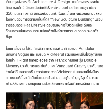
เรียบหรูอลังการ ทั้ง Architecture & Design ของโครงการ แอชตัน
สีลม คอนโดมิเนียมระดับลักซ์ชัวรี่แห่งใหม่ บนทำเลศักยภาพสูง เพียง
350 เมตรจากสถานี บีทีเอสช่องนนทรี เชื่อมต่อใจกลางเมืองบนถนนสีลม
โดดเด่นด้วยการออกแบบในสไตล์ “New Sculpture Building” พร้อม
รายล้อมด้วยแหล่ง Lifestyle ตอบสนองการใช้ชีวิตเหนือระดับและ
วัฒนธรรมอันหลากหลาย พร้อมด้วยสิ่งอำนวยความสะดวกอย่างลงตัว
ที่สุด
โดยภายในงาน ได้รับเกียรติจากพาร์ทเนอร์ อาทิ แบรนด์ Pendulum
นิตยสาร Vogue และ แบรนด์ Vickteerut ร่วมแสดงแฟชั่นโชว์สุดพิเศษ
โดยนำ Hi-light timepieces จาก Franck Muller รุ่น Double
Mystery ประดับเพชรและทับทิม และ Vanguard Gravity ประดับเพชร
ร่วมโชว์กับคอลเลคชั่น costume จาก Vickteerut นอกจากนี้ยังมีบร
รดาเซเลบริตี้และศิลปินชั้นแนวหน้าอย่าง คุณบุรินทร์ บุญวิสุทธิ์ มาร่วม
สร้างสีสันและความสนุกสนานด้วยเสียงเพลง พร้อมกิจกรรมอีกมากมาย