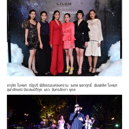
จารุจิต ใบหยก ณัฐปรี พิชัยรณรงค์สงคราม จงกล พลาฤทธิ์ พิมพ์เลิศ ใบหยก
จุฬาลักษณ์ ปิยะสมบัติกุล มรว. จันทรลัดดา ยุคล