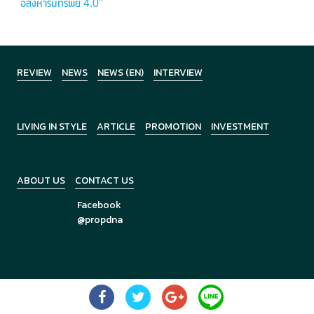
อสังหาริมทรัพย์ 4.0”
REVIEW
NEWS
NEWS (EN)
INTERVIEW
LIVING IN STYLE
ARTICLE
PROMOTION
INVESTMENT
ABOUT US
CONTACT US
Facebook
@propdna
Copyright © 2026
PropDNA
All Rights Reserved.