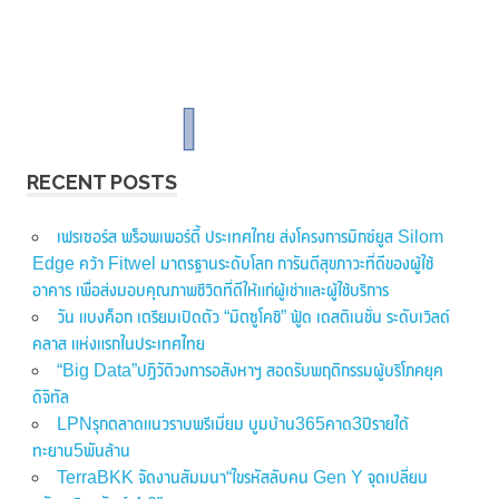
RECENT POSTS
เฟรเซอร์ส พร็อพเพอร์ตี้ ประเทศไทย ส่งโครงการมิกซ์ยูส Silom
Edge คว้า Fitwel มาตรฐานระดับโลก การันตีสุขภาวะที่ดีของผู้ใช้
อาคาร เพื่อส่งมอบคุณภาพชีวิตที่ดีให้แก่ผู้เช่าและผู้ใช้บริการ
วัน แบงค็อก เตรียมเปิดตัว “มิตซูโคชิ” ฟู้ด เดสติเนชั่น ระดับเวิลด์
คลาส แห่งแรกในประเทศไทย
“Big Data”ปฏิวัติวงการอสังหาฯ สอดรับพฤติกรรมผู้บริโภคยุค
ดิจิทัล
LPNรุกตลาดแนวราบพรีเมี่ยม บูมบ้าน365คาด3ปีรายได้
ทะยาน5พันล้าน
TerraBKK จัดงานสัมมนา“ไขรหัสลับคน Gen Y จุดเปลี่ยน