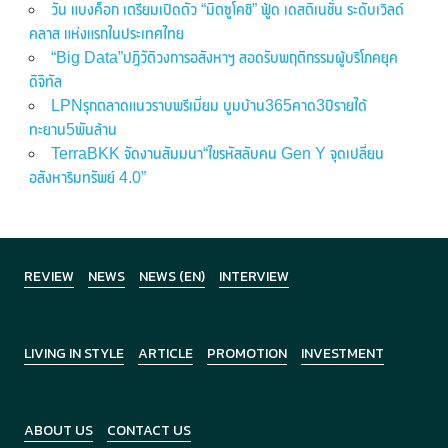
วัน แบงค็อก เตรียมเปิดตัว “มิตซูโคชิ” ฟู้ด เดสติเนชั่น ระดับเวิลด์
คลาส แห่งแรกในประเทศไทย
“Big Data”ปฏิวัติวงการอสังหาฯ สอดรับพฤติกรรมผู้บริโภคยุค
ดิจิทัล
LPNรุกตลาดแนวราบพรีเมี่ยม บูมบ้าน365คาด3ปีรายได้
ทะยาน5พันล้าน
TerraBKK จัดงานสัมมนา“ไขรหัสลับคน Gen Y จุดเปลี่ยน
อสังหาริมทรัพย์ 4.0”
REVIEW
NEWS
NEWS (EN)
INTERVIEW
LIVING IN STYLE
ARTICLE
PROMOTION
INVESTMENT
ABOUT US
CONTACT US