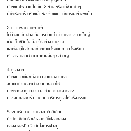
ด้วยงบประมาณไม่เกิน 2 ล้าน หรือแค่ล้านต้นๆ
มีทั้งห้องครัว ห้องน้ำ ห้องรับแขก แต่งครบอย่างลงตัว
…
3.ความสะดวกครบครัน
ไม่ว่าจะคลับเฮ้าส์ ยิม สระว่ายน้ำ ส่วนกลางขนาดใหญ่
เติมเต็มชีวิตในเมืองได้อย่างสมบูรณ์
และยังอยู่ใกล้ทำเลศักยภาพ โรงพยาบาล โรงเรียน
ห้างสรรพสินค้า และสถานอื่นๆ ที่สำคัญ
..
4.ดูแลง่าย
ด้วยขนาดพื้นที่ที่ลงตัว จ่ายแค่ส่วนกลาง
จะมีแม่บ้านคอยทำความสะอาดให้
ประหยัดค่าดูแลสวน ค่าทำความสะอาดสระ
ค่าซ่อมหลังคารั่ว..มีคนมาบริการดูแลให้เสร็จสรรพ
..
5.ระบบรักษาความปลอดภัยดีเยี่ยม
มีรปภ. คีย์การ์ดเข้าออก มีไฟสอดส่อง
กล่องวงจรปิด จึงมั่นใจการเข้าอยู่