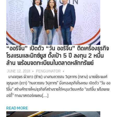
“ออริจิ้น” เปิดตัว “วัน ออริจิ้น” ติดเครื่องธุรกิจ
โรงแรมและมิกซ์ยูส ตั้งเป้า 5 ปี ลงทุน 2 หมื่น
ล้าน พร้อมจดทะเบียนในตลาดหลักทรัพย์
JUNE 12, 2018
PENGUINATOR
นางจตุพร ผิวขาว (ซ้าย) นางกมลวรรณ วิปุลากร (กลาง) นายพีระพงศ์
จรูญเอก (ขวา) “กมลวรรณ วิปุลากร” มือทองธุรกิจโรงแรม เปิดตัว “วัน ออ
ริจิ้น” สร้างศักราชใหม่ธุรกิจที่สร้างรายได้หมุนเวียนเครือ “ออริจิ้น พร็อพเพ
อร์ตี้” กางมาสเตอร์แพลน[…]
READ MORE