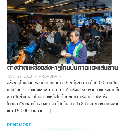
ต่างชาติแห่ซื้ออสังหาฯไทยปีนี้คาดแตะแสนล้าน
MAY 24, 2018
PROPDNA
อสังหาฯไทยฮอต ยอดซื้อต่างชาติพุ่ง 8 หมื่นล้านบาทในปี 60 คาดปีนี้
ยอดซื้อต่างชาติแตะแสนล้านบาท ด้าน”ออริจิ้น” รุกตลาดต่างประเทศเต็ม
สูบ เปิดสำนักงานในฮ่องกงหวังโปรโมทสินค้า พร้อมดึง ”ฟัลครัม
โกลบอล”ช่วยขายใน ฮ่องกง จีน ใต้หวัน ตั้งเป้า 3 ปียอดขายชาวต่างชาติ
แตะ 15,000 ล้านบาท[…]
READ MORE