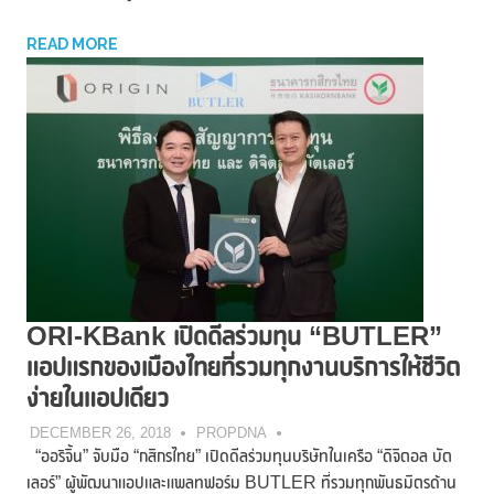
READ MORE
ORI-KBank เปิดดีลร่วมทุน “BUTLER”
แอปแรกของเมืองไทยที่รวมทุกงานบริการให้ชีวิต
ง่ายในแอปเดียว
DECEMBER 26, 2018
PROPDNA
“ออริจิ้น” จับมือ “กสิกรไทย” เปิดดีลร่วมทุนบริษัทในเครือ “ดิจิตอล บัต
เลอร์” ผู้พัฒนาแอปและแพลทฟอร์ม BUTLER ที่รวมทุกพันธมิตรด้าน