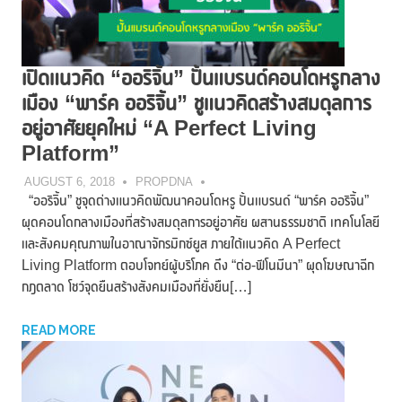
เปิดแนวคิด “ออริจิ้น” ปั้นแบรนด์คอนโดหรูกลาง
เมือง “พาร์ค ออริจิ้น” ชูแนวคิดสร้างสมดุลการ
อยู่อาศัยยุคใหม่ “A Perfect Living
Platform”
AUGUST 6, 2018
PROPDNA
“ออริจิ้น” ชูจุดต่างแนวคิดพัฒนาคอนโดหรู ปั้นแบรนด์ “พาร์ค ออริจิ้น”
ผุดคอนโดกลางเมืองที่สร้างสมดุลการอยู่อาศัย ผสานธรรมชาติ เทคโนโลยี
และสังคมคุณภาพในอาณาจักรมิกซ์ยูส ภายใต้แนวคิด A Perfect
Living Platform ตอบโจทย์ผู้บริโภค ดึง “ต่อ-ฟีโนมีนา” ผุดโฆษณาฉีก
กฎตลาด โชว์จุดยืนสร้างสังคมเมืองที่ยั่งยืน[…]
READ MORE