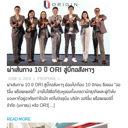
ผ่าเส้นทาง 10 ปี ORI สู่บิ๊กอสังหาฯ
JUNE 6, 2019
PROPDNA
ผ่าเส้นทาง 10 ปี ORI สู่บิ๊กอสังหาฯ ย้อนไปเกือบ 10 ปีก่อน ชื่อของ “ออ
ริจิ้น พร็อพเพอร์ตี้” อาจไม่ใช่ชื่อที่คุ้นหูของทั้งบรรดานักธุรกิจและผู้กำลัง
มองหาที่อยู่อาศัยเท่าใดนัก แต่ในปัจจุบัน บริษัท ออริจิ้น พร็อพเพอร์ตี้
จำกัด (มหาชน) หรือ ORI[…]
READ MORE