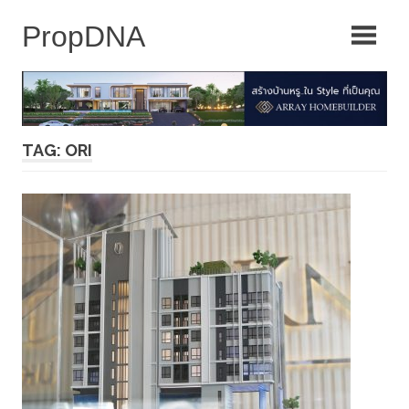
Skip
to
content
TAG: ORI