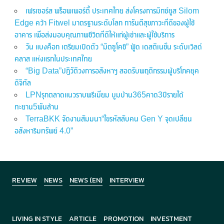
เฟรเซอร์ส พร็อพเพอร์ตี้ ประเทศไทย ส่งโครงการมิกซ์ยูส Silom
Edge คว้า Fitwel มาตรฐานระดับโลก การันตีสุขภาวะที่ดีของผู้ใช้
อาคาร เพื่อส่งมอบคุณภาพชีวิตที่ดีให้แก่ผู้เช่าและผู้ใช้บริการ
วัน แบงค็อก เตรียมเปิดตัว “มิตซูโคชิ” ฟู้ด เดสติเนชั่น ระดับเวิลด์
คลาส แห่งแรกในประเทศไทย
“Big Data”ปฏิวัติวงการอสังหาฯ สอดรับพฤติกรรมผู้บริโภคยุค
ดิจิทัล
LPNรุกตลาดแนวราบพรีเมี่ยม บูมบ้าน365คาด3ปีรายได้
ทะยาน5พันล้าน
TerraBKK จัดงานสัมมนา“ไขรหัสลับคน Gen Y จุดเปลี่ยน
อสังหาริมทรัพย์ 4.0”
REVIEW
NEWS
NEWS (EN)
INTERVIEW
LIVING IN STYLE
ARTICLE
PROMOTION
INVESTMENT