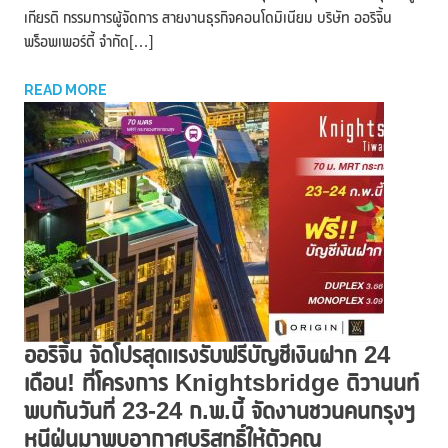
เกียรติ กรรมการผู้จัดการ สายงานธุรกิจคอนโดมิเนียม บริษัท ออริจิ้น
พร็อพเพอร์ตี้ จำกัด[…]
READ MORE
ออริจิ้น จัดโปรสุดแรงรับฟรีบัญชีเงินฝาก 24
เดือน! ที่โครงการ Knightsbridge ติวานนท์
พบกันวันที่ 23-24 ก.พ.นี้ จัดงานชวนคนกรุงฯ
หนีฝุ่นมาพบอากาศบริสุทธิ์ให้ตัวคุณ