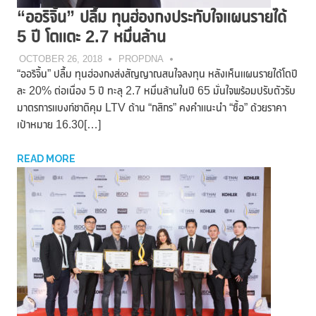
“ออริจิ้น” ปลื้ม ทุนฮ่องกงประทับใจแผนรายได้
5 ปี โตแตะ 2.7 หมื่นล้าน
OCTOBER 26, 2018
PROPDNA
“ออริจิ้น” ปลื้ม ทุนฮ่องกงส่งสัญญาณสนใจลงทุน หลังเห็นแผนรายได้โตปี
ละ 20% ต่อเนื่อง 5 ปี ทะลุ 2.7 หมื่นล้านในปี 65 มั่นใจพร้อมปรับตัวรับ
มาตรการแบงก์ชาติคุม LTV ด้าน “กสิกร” คงคำแนะนำ “ซื้อ” ด้วยราคา
เป้าหมาย 16.30[…]
READ MORE