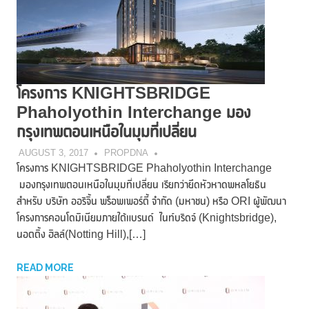
โครงการ KNIGHTSBRIDGE
Phaholyothin Interchange มอง
กรุงเทพตอนเหนือในมุมที่เปลี่ยน
AUGUST 3, 2017
PROPDNA
โครงการ KNIGHTSBRIDGE Phaholyothin Interchange
มองกรุงเทพตอนเหนือในมุมที่เปลี่ยน เรียกว่ายึดหัวหาดพหลโยธิน
สำหรับ บริษัท ออริจิ้น พร็อพเพอร์ตี้ จำกัด (มหาชน) หรือ ORI ผู้พัฒนา
โครงการคอนโดมิเนียมภายใต้แบรนด์ ไนท์บริดจ์ (Knightsbridge),
นอตติ้ง ฮิลล์(Notting Hill),[…]
READ MORE