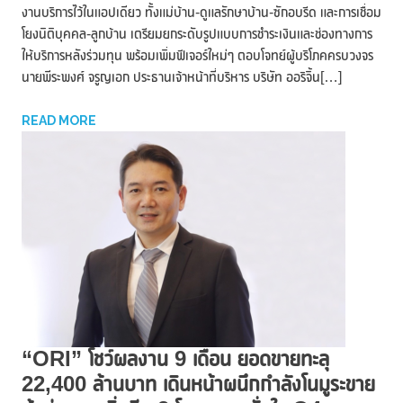
งานบริการไว้ในแอปเดียว ทั้งแม่บ้าน-ดูแลรักษาบ้าน-ซักอบรีด และการเชื่อม
โยงนิติบุคคล-ลูกบ้าน เตรียมยกระดับรูปแบบการชำระเงินและช่องทางการ
ให้บริการหลังร่วมทุน พร้อมเพิ่มฟีเจอร์ใหม่ๆ ตอบโจทย์ผู้บริโภคครบวงจร
นายพีระพงศ์ จรูญเอก ประธานเจ้าหน้าที่บริหาร บริษัท ออริจิ้น[…]
READ MORE
“ORI” โชว์ผลงาน 9 เดือน ยอดขายทะลุ
22,400 ล้านบาท เดินหน้าผนึกกำลังโนมูระขาย