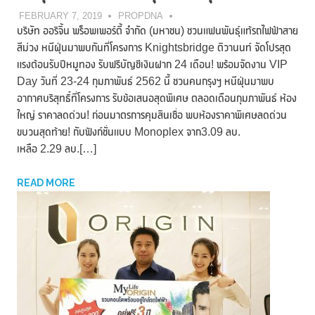
FEBRUARY 7, 2019
PROPDNA
บริษัท ออริจิ้น พร็อพเพอร์ตี้ จำกัด (มหาชน) ชวนแฟนพันธุ์แท้รถไฟฟ้าสาย
สีม่วง หนีฝุ่นมาพบกันที่โครงการ Knightsbridge ติวานนท์ จัดโปรสุด
แรงต้อนรับปีหมูทอง รับฟรีบัญชีเงินฝาก 24 เดือน! พร้อมจัดงาน VIP
Day วันที่ 23-24 กุมภาพันธ์ 2562 นี้ ชวนคนกรุงฯ หนีฝุ่นมาพบ
อากาศบริสุทธิ์ที่โครงการ รับข้อเสนอสุดพิเศษ ตลอดเดือนกุมภาพันธ์ ห้อง
ใหญ่ ราคาลดด่วน! ก่อนมาตรการคุมสินเชื่อ พบห้องราคาพิเศษลดด่วน
ขบวนสุดท้าย! กับฟังก์ชั่นแบบ Monoplex จาก3.09 ลบ.
เหลือ 2.29 ลบ.[…]
READ MORE