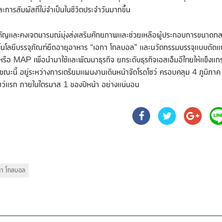
การสัมผัสที่ไม่จำเป็นในชีวิตประจำวันมากขึ้น
สำคัญและคงเจตนารมณ์มุ่งส่งเสริมศักยภาพและช่วยเหลือผู้ประกอบการขนาดก
คโนโลยีบรรจุภัณฑ์ยืดอายุอาหาร “เอกา โกลบอล” และนวัตกรรมบรรจุแบบดัดแ
P เพื่อนำมาใช้และพัฒนาธุรกิจ ยกระดับธุรกิจเอสเอ็มอีไทยให้แข็งแกร
ยขณะนี้ อยู่ระหว่างการเตรียมแผนงานเดินหน้าจัดโรดโชว์ ครอบคลุม 4 ภูมิภาค ท
โชว์แรก ภายในไตรมาส 1 ของปีหน้า อย่างแน่นอน
กา โกลบอล