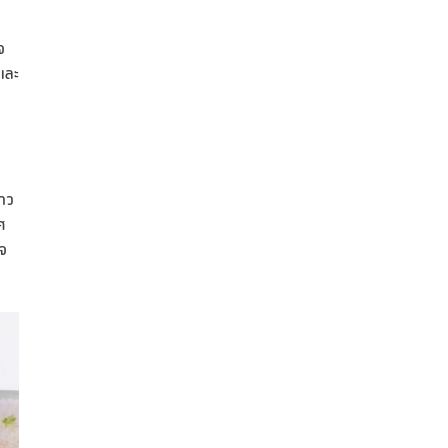
จ
และ
ดาว
ศ
ใจ