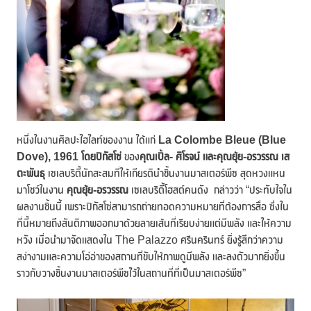
หนึ่งในงานศิลปะไฮไลท์ของงาน ได้แก่
La Colombe Bleue (Blue
Dove), 1961 โดยปิกัสโซ่
ของ
คุณเปิ้ล- ศิโรจน์ และคุณยุ้ย-อรวรรณ เส
ตะพันธุ
เซเลบริตี้นักสะสมที่ให้เกียรตินำชิ้นงานมาสเตอร์พีซ สุดหวงแหน
มาโชว์ในงาน
คุณยุ้ย-อรวรรณ
เซเลบริตี้โฮสต์คนดัง กล่าวว่า “ประทับใจใน
ผลงานชิ้นนี้ เพราะปิกัสโซ่สามารถถ่ายทอดความหมายที่ต้องการสื่อ ซึ่งใน
ที่นี้หมายถึงสันติภาพออกมาด้วยลายเส้นที่เรียบง่ายแต่มีพลัง และให้ความ
หวัง เมื่อนำมาจัดแสดงใน The Palazzo ศรีนครินทร์ ยิ่งรู้สึกว่าความ
สง่างามและความโอ่อ่าของสถานที่ขับให้ภาพดูมีพลัง และลงตัวมากยิ่งขึ้น
ราวกับวางชิ้นงานมาสเตอร์พีซไว้ในสถานที่ที่เป็นมาสเตอร์พีซ”