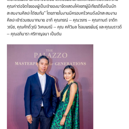
คุณค่าต่อจิตใจของผู้เป็นเจ้าของมาจัดแสดงให้แขกผู้มีเกียรติซึ่งเป็นนัก
สะสมงานศิลปะได้ชมกัน” โดยภายในงานมีครอบครัวคนดังนักสะสมงาน
ศิลปะเข้าร่วมชมมากมาย อาทิ คุณกรณ์ – คุณวรกร – คุณกานต์ จาติก
วณิช, คุณศักดิ์วุฒิ วิเศษมณี – คุณ ศศิวิมล โรจนพรพันธุ์ และคุณนราวดี
– คุณอภินารา ศรีกาญจนา เป็นต้น