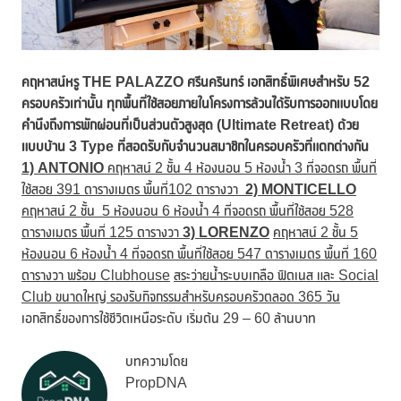
คฤหาสน์หรู
THE PALAZZO ศรีนครินทร์ เอกสิทธิ์พิเศษสำหรับ 52
ครอบครัวเท่านั้น ทุกพื้นที่ใช้สอยภายในโครงการล้วนได้รับการออกแบบโดย
คำนึงถึงการพักผ่อนที่เป็นส่วนตัวสูงสุด (Ultimate Retreat)
ด้วย
แบบบ้าน 3 Type ที่สอดรับกับจำนวนสมาชิกในครอบครัวที่แตกต่างกัน
1) ANTONIO
คฤหาสน์
2 ชั้น 4 ห้องนอน 5 ห้องน้ำ 3 ที่จอดรถ พื้นที่
ใช้สอย 391 ตารางเมตร พื้นที่102 ตารางวา
2) MONTICELLO
คฤหาสน์
2 ชั้น 5 ห้องนอน 6 ห้องน้ำ 4 ที่จอดรถ พื้นที่ใช้สอย 528
ตารางเมตร พื้นที่ 125 ตารางวา
3) LORENZO
คฤหาสน์
2 ชั้น 5
ห้องนอน 6 ห้องน้ำ 4 ที่จอดรถ พื้นที่ใช้สอย 547 ตารางเมตร พื้นที่ 160
ตารางวา พร้อม Clubhouse
สระว่ายน้ำระบบเกลือ ฟิตเนส และ
Social
Club ขนาดใหญ่ รองรับกิจกรรมสำหรับครอบครัวตลอด 365 วัน
เอกสิทธิ์ของการใช้ชีวิตเหนือระดับ เริ่มต้น 29 – 60 ล้านบาท
บทความโดย
PropDNA