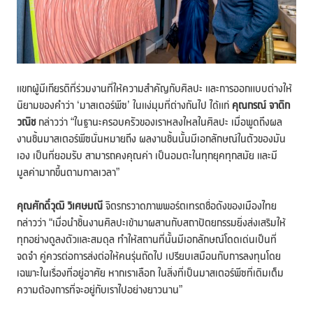
แขกผู้มีเกียรติที่ร่วมงานที่ให้ความสำคัญกับศิลปะ และการออกแบบต่างให้
นิยามของคำว่า ‘มาสเตอร์พีซ’ ในแง่มุมที่ต่างกันไป ได้แก่
คุณกรณ์ จาติก
วณิช
กล่าวว่า “ในฐานะครอบครัวของเราหลงใหลในศิลปะ เมื่อพูดถึงผล
งานชิ้นมาสเตอร์พีซนั่นหมายถึง ผลงานชิ้นนั้นมีเอกลักษณ์ในตัวของมัน
เอง เป็นที่ยอมรับ สามารถคงคุณค่า เป็นอมตะในทุกยุคทุกสมัย และมี
มูลค่ามากขึ้นตามกาลเวลา”
คุณศักดิ์วุฒิ วิเศษมณี
จิตรกรวาดภาพพอร์ตเทรตชื่อดังของเมืองไทย
กล่าวว่า “เมื่อนำชิ้นงานศิลปะเข้ามาผสานกับสถาปัตยกรรมยิ่งส่งเสริมให้
ทุกอย่างดูลงตัวและสมดุล ทำให้สถานที่นั้นมีเอกลักษณ์โดดเด่นเป็นที่
จดจำ คู่ควรต่อการส่งต่อให้คนรุ่นถัดไป เปรียบเสมือนกับการลงทุนโดย
เฉพาะในเรื่องที่อยู่อาศัย หากเราเลือก ในสิ่งที่เป็นมาสเตอร์พีซที่เติมเต็ม
ความต้องการที่จะอยู่กับเราไปอย่างยาวนาน”