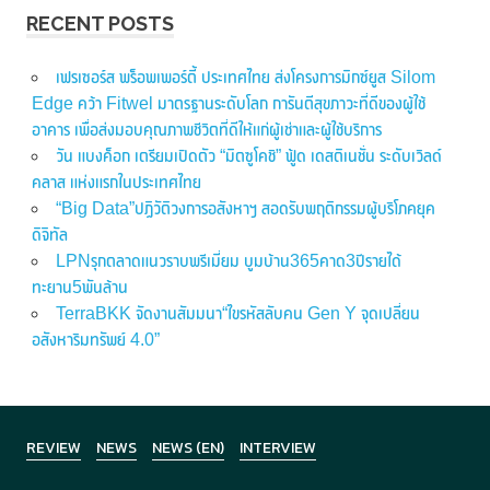
RECENT POSTS
เฟรเซอร์ส พร็อพเพอร์ตี้ ประเทศไทย ส่งโครงการมิกซ์ยูส Silom
Edge คว้า Fitwel มาตรฐานระดับโลก การันตีสุขภาวะที่ดีของผู้ใช้
อาคาร เพื่อส่งมอบคุณภาพชีวิตที่ดีให้แก่ผู้เช่าและผู้ใช้บริการ
วัน แบงค็อก เตรียมเปิดตัว “มิตซูโคชิ” ฟู้ด เดสติเนชั่น ระดับเวิลด์
คลาส แห่งแรกในประเทศไทย
“Big Data”ปฏิวัติวงการอสังหาฯ สอดรับพฤติกรรมผู้บริโภคยุค
ดิจิทัล
LPNรุกตลาดแนวราบพรีเมี่ยม บูมบ้าน365คาด3ปีรายได้
ทะยาน5พันล้าน
TerraBKK จัดงานสัมมนา“ไขรหัสลับคน Gen Y จุดเปลี่ยน
อสังหาริมทรัพย์ 4.0”
REVIEW
NEWS
NEWS (EN)
INTERVIEW