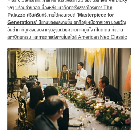
Frank Stella และ ภาพ Mindstream 21 ของ James Verbicky
ฯลฯ
พร้อมถ่ายทอดเบื้องหลังแนวคิดการรังสรรค์โครงการ
The
Palazzo ศรีนครินทร์
ภายใต้คอนเซปต์
‘Masterpiece for
Generations’
นิยามของผลงานชิ้นเอกที่อยู่
เหนือกาลเวลา ของขวัญ
อันล้ำค่าที่ถูกส่งมอบจากรุ่นสู่รุ่นด้วยความภาคภูมิใจ ที่โดดเด่น ทั้งงาน
สถาปัตยกรรม
และการตกแต่งภายในสไตล์
American Neo Classic