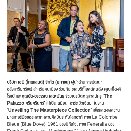
บริษัท เอพี (ไทยแลนด์) จำกัด (มหาชน)
ผู้นำด้านการพัฒนา
อสังหาริมทรัพย์ สำหรับคนเมือง ร่วมกับเซเลบริตี้โฮสต์คนดัง
คุณเปิ้ล-ศิ
โรจน์
และ
คุณยุ้ย-อรวรรณ เสตะพันธุ
ร่วมเนรมิตคฤหาสน์หรู
‘The
Palazzo ศรีนครินทร์’
ให้เป็นเสมือน ‘อาร์ตมิวเซียม’ ในงาน
‘Unveiling The Masterpiece
Collection’
เพื่อแสดงผลงาน
มาสเตอร์พีซของหลากหลายศิลปินระดับโลกอาทิ ภาพ La Colombe
Bleue (Blue Dove), 1961 ของปิกัสโซ่
,
ภาพ Feneralia ของ