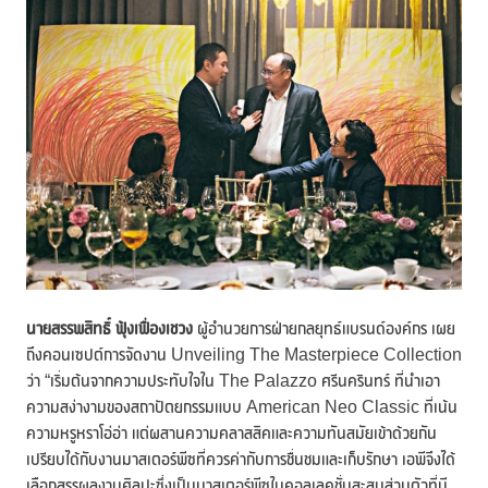
นายสรรพสิทธิ์ ฟุ้งเฟื่องเชวง
ผู้อำนวยการฝ่ายกลยุทธ์แบรนด์องค์กร เผย
ถึงคอนเซปต์การจัดงาน Unveiling The Masterpiece Collection
ว่า “เริ่มต้นจากความประทับใจใน The Palazzo ศรีนครินทร์ ที่นำเอา
ความสง่างามของสถาปัตยกรรมแบบ American Neo Classic ที่เน้น
ความหรูหราโอ่อ่า แต่ผสานความคลาสสิคและความทันสมัยเข้าด้วยกัน
เปรียบได้กับงานมาสเตอร์พีซที่ควรค่ากับการชื่นชมและเก็บรักษา เอพีจึงได้
เลือกสรรผลงานศิลปะซึ่งเป็นมาสเตอร์พีซในคอลเลคชั่นสะสมส่วนตัวที่มี