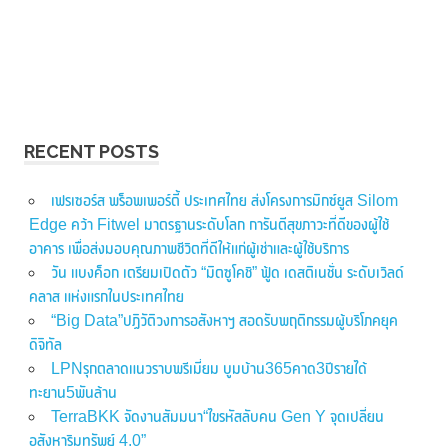
RECENT POSTS
เฟรเซอร์ส พร็อพเพอร์ตี้ ประเทศไทย ส่งโครงการมิกซ์ยูส Silom
Edge คว้า Fitwel มาตรฐานระดับโลก การันตีสุขภาวะที่ดีของผู้ใช้
อาคาร เพื่อส่งมอบคุณภาพชีวิตที่ดีให้แก่ผู้เช่าและผู้ใช้บริการ
วัน แบงค็อก เตรียมเปิดตัว “มิตซูโคชิ” ฟู้ด เดสติเนชั่น ระดับเวิลด์
คลาส แห่งแรกในประเทศไทย
“Big Data”ปฏิวัติวงการอสังหาฯ สอดรับพฤติกรรมผู้บริโภคยุค
ดิจิทัล
LPNรุกตลาดแนวราบพรีเมี่ยม บูมบ้าน365คาด3ปีรายได้
ทะยาน5พันล้าน
TerraBKK จัดงานสัมมนา“ไขรหัสลับคน Gen Y จุดเปลี่ยน
อสังหาริมทรัพย์ 4.0”