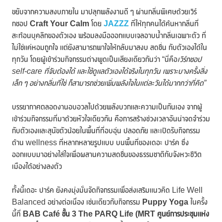
ขยับจากความสงบภายใน มาปลุกพลังงานดี ๆ ผ่านกลิ่นพิเศษด้วยเวิร์
กชอป
Craft Your Calm
โดย
JAZZZ
ที่ให้ทุกคนได้ค้นหากลิ่นที่
สะท้อนบุคลิกของตัวเอง พร้อมลงมือออกแบบเจลอาบน้ำกลิ่นเฉพาะตัว ที่
ไม่ใช่แค่หอมถูกใจ แต่ยังสามารถพาใจให้กลับมาสงบ สดชื่น กับตัวเองได้ใน
ทุกวัน โดยผู้เข้าร่วมกิจกรรมต่างพูดเป็นเสียงเดียวกันว่า “นี่คือ
เวิร์กชอป
self-care ที่จับต้องได้ และใช้ดูแลตัวเองได้จริงในทุกวัน เพราะบางครั้งสิ่ง
เล็ก ๆ อย่างกลิ่นที่ใช่ ก็สามารถช่วยเพิ่มพลังใจในแต่ละวันได้มากกว่าที่คิด”
บรรยากาศตลอดงานอบอวลไปด้วยพลังบวกและความเป็นกันเอง จากผู้
เข้าร่วมกิจกรรมที่มาด้วยหัวใจเดียวกัน คือการสร้างช่วงเวลาอันน่าจดจำร่วม
กับตัวเองและสุนัขตัวน้อยในพื้นที่ที่อบอุ่น ปลอดภัย และเปิดรับกิจกรรม
ด้าน wellness ที่หลากหลายรูปแบบ บนพื้นที่ของเดอะ ปาร์ค ซึ่ง
ออกแบบมาอย่างใส่ใจเพื่อผสานความสดชื่นของธรรมชาติกับจังหวะชีวิต
เมืองได้อย่างลงตัว
ทั้งนี้เดอะ ปาร์ค ยังคงมุ่งมั่นจัดกิจกรรมเพื่อส่งเสริมแนวคิด Life Well
Balanced อย่างต่อเนื่อง เช่นเดียวกับกิจกรรม
Puppy Yoga
ในครั้ง
นี้ที่
BAB Café ชั้น 3 The PARQ Life (MRT ศูนย์การประชุมแห่ง