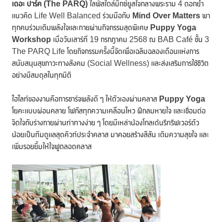
เดอะ ปาร์ค (
The PARQ)
ไลฟ์สไตล์มิกซ์ยูสใจกลางพระราม 4 ตอกย้ำ
แนวคิด Life Well Balanced ร่วมมือกับ
Mind Over Matters
พา
ทุกคนร่วมเติมพลังใจและกายผ่านกิจกรรมสุดพิเศษ
Puppy Yoga
Workshop
เมื่อวันเสาร์ที่ 19 กรกฎาคม 2568 ณ BAB Café ชั้น 3
The PARQ Life โดยกิจกรรมครั้งนี้จัดเพื่อเฉลิมฉลองเดือนแห่งการ
สนับสนุนสุขภาวะทางสังคม (Social Wellness) และส่งเสริมการใช้ชีวิต
อย่างมีสมดุลในทุกมิติ
ไฮไลท์ของงานคือการชาร์จพลังดี ๆ ให้ตัวเองผ่านคลาส
Puppy Yoga
โยคะแบบผ่อนคลาย โฟกัสทุกความเคลื่อนไหว ฝึกลมหายใจ และเชื่อมต่อ
จิตใจกับร่างกายผ่านท่าทางง่าย ๆ โดยมีเหล่าน้องโกลเด้นรีทรีฟเวอร์ตัว
น้อยเป็นทีมดูแลสุดคิวท์ประจำคลาส มาคอยสร้างสีสัน เติมความสุขใจ และ
เพิ่มรอยยิ้มให้ใจฟูตลอดคลาส