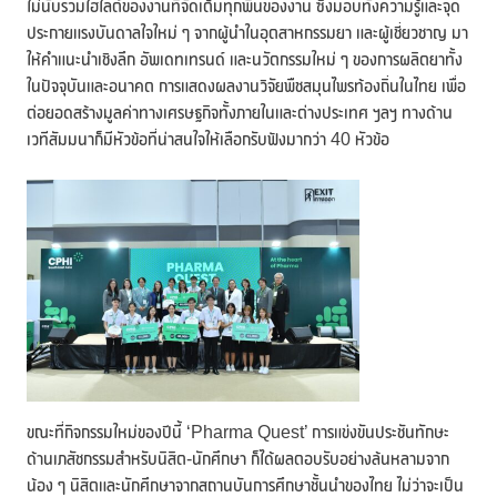
ไม่นับรวมไฮไลต์ของงานที่จัดเต็มทุกพื้นของงาน ซึ่งมอบทั้งความรู้และจุด
ประกายแรงบันดาลใจใหม่ ๆ จากผู้นำในอุตสาหกรรมยา และผู้เชี่ยวชาญ มา
ให้คำแนะนำเชิงลึก อัพเดทเทรนด์ และนวัตกรรมใหม่ ๆ ของการผลิตยาทั้ง
ในปัจจุบันและอนาคต การแสดงผลงานวิจัยพืชสมุนไพรท้องถิ่นในไทย เพื่อ
ต่อยอดสร้างมูลค่าทางเศรษฐกิจทั้งภายในและต่างประเทศ ฯลฯ ทางด้าน
เวทีสัมมนาก็มีหัวข้อที่น่าสนใจให้เลือกรับฟังมากว่า 40 หัวข้อ
ขณะที่กิจกรรมใหม่ของปีนี้ ‘Pharma Quest’ การแข่งขันประชันทักษะ
ด้านเภสัชกรรมสำหรับนิสิต-นักศึกษา ก็ได้ผลตอบรับอย่างล้นหลามจาก
น้อง ๆ นิสิตและนักศึกษาจากสถานบันการศึกษาชั้นนำของไทย ไม่ว่าจะเป็น