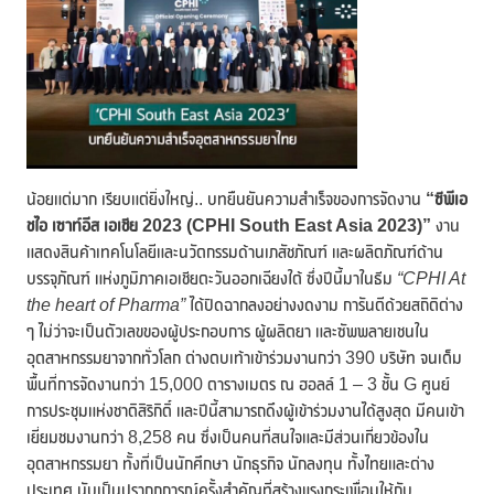
น้อยแต่มาก เรียบแต่ยิ่งใหญ่.. บทยืนยันความสำเร็จของการจัดงาน
“ซีพีเอ
ชไอ เซาท์อีส เอเชีย 2023 (
CPHI South East Asia 2023)”
งาน
แสดงสินค้าเทคโนโลยีและนวัตกรรมด้านเภสัชภัณฑ์ และผลิตภัณฑ์ด้าน
บรรจุภัณฑ์ แห่งภูมิภาคเอเชียตะวันออกเฉียงใต้ ซึ่งปีนี้มาในธีม
“
CPHI At
the heart of Pharma”
ได้ปิดฉากลงอย่างงดงาม การันตีด้วยสถิติต่าง
ๆ ไม่ว่าจะเป็นตัวเลขของผู้ประกอบการ ผู้ผลิตยา และซัพพลายเชนใน
อุตสาหกรรมยาจากทั่วโลก ต่างตบเท้าเข้าร่วมงานกว่า 390 บริษัท จนเต็ม
พื้นที่การจัดงานกว่า 15,000 ตารางเมตร ณ ฮอลล์ 1 – 3 ชั้น G ศูนย์
การประชุมแห่งชาติสิริกิติ์ และปีนี้สามารถดึงผู้เข้าร่วมงานได้สูงสุด มีคนเข้า
เยี่ยมชมงานกว่า 8,258 คน ซึ่งเป็นคนที่สนใจและมีส่วนเกี่ยวข้องใน
อุตสาหกรรมยา ทั้งที่เป็นนักศึกษา นักธุรกิจ นักลงทุน ทั้งไทยและต่าง
ประเทศ นับเป็นปรากฏการณ์ครั้งสำคัญที่สร้างแรงกระเพื่อมให้กับ