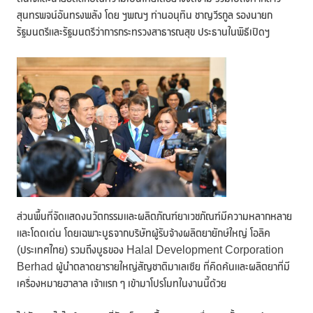
สุนทรพจน์อันทรงพลัง โดย ฯพณฯ ท่านอนุทิน ชาญวีรกูล รองนายก
รัฐมนตรีและรัฐมนตรีว่าการกระทรวงสาธารณสุข ประธานในพิธีเปิดฯ
ส่วนพื้นที่จัดแสดงนวัตกรรมและผลิตภัณฑ์ยาเวชภัณฑ์มีความหลากหลาย
และโดดเด่น โดยเฉพาะบูธจากบริษัทผู้รับจ้างผลิตยายักษ์ใหญ่ โอลิค
(ประเทศไทย) รวมถึงบูธของ Halal Development Corporation
Berhad ผู้นำตลาดยารายใหญ่สัญชาติมาเลเซีย ที่คิดค้นและผลิตยาที่มี
เครื่องหมายฮาลาล เจ้าแรก ๆ เข้ามาโปรโมทในงานนี้ด้วย