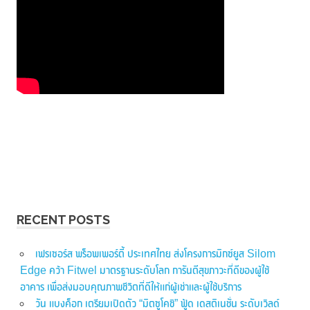
RECENT POSTS
เฟรเซอร์ส พร็อพเพอร์ตี้ ประเทศไทย ส่งโครงการมิกซ์ยูส Silom
Edge คว้า Fitwel มาตรฐานระดับโลก การันตีสุขภาวะที่ดีของผู้ใช้
อาคาร เพื่อส่งมอบคุณภาพชีวิตที่ดีให้แก่ผู้เช่าและผู้ใช้บริการ
วัน แบงค็อก เตรียมเปิดตัว “มิตซูโคชิ” ฟู้ด เดสติเนชั่น ระดับเวิลด์