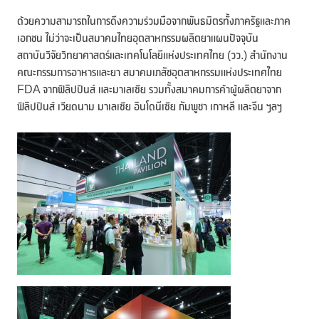
ด้วยความสามารถในการดึงความร่วมมือจากพันธมิตรทั้งภาครัฐและภาค
เอกชน ไม่ว่าจะเป็นสมาคมไทยอุตสาหกรรมผลิตยาแผนปัจจุบัน
สถาบันวิจัยวิทยาศาสตร์และเทคโนโลยีแห่งประเทศไทย (วว.) สำนักงาน
คณะกรรมการอาหารและยา สมาคมเภสัชอุตสาหกรรมแห่งประเทศไทย
FDA จากฟิลิปปินส์ และมาเลเซีย รวมทั้งสมาคมการค้าผู้ผลิตยาจาก
ฟิลิปปินส์ เวียดนาม มาเลเซีย อินโดนีเซีย กัมพูชา เกาหลี และจีน ฯลฯ