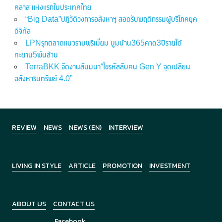
คลาส แห่งแรกในประเทศไทย
“Big Data”ปฏิวัติวงการอสังหาฯ สอดรับพฤติกรรมผู้บริโภคยุค
ดิจิทัล
LPNรุกตลาดแนวราบพรีเมี่ยม บูมบ้าน365คาด3ปีรายได้
ทะยาน5พันล้าน
TerraBKK จัดงานสัมมนา“ไขรหัสลับคน Gen Y จุดเปลี่ยน
อสังหาริมทรัพย์ 4.0”
REVIEW
NEWS
NEWS (EN)
INTERVIEW
LIVING IN STYLE
ARTICLE
PROMOTION
INVESTMENT
ABOUT US
CONTACT US
Facebook