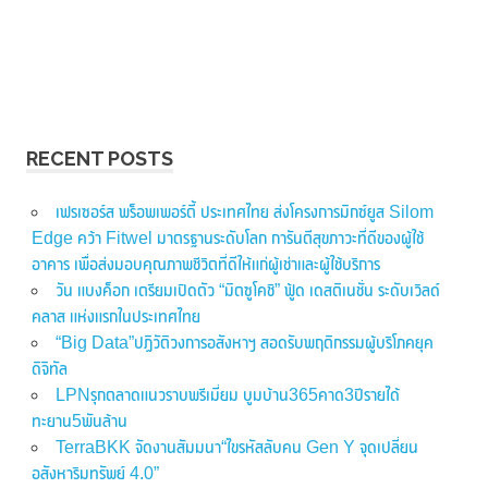
RECENT POSTS
เฟรเซอร์ส พร็อพเพอร์ตี้ ประเทศไทย ส่งโครงการมิกซ์ยูส Silom
Edge คว้า Fitwel มาตรฐานระดับโลก การันตีสุขภาวะที่ดีของผู้ใช้
อาคาร เพื่อส่งมอบคุณภาพชีวิตที่ดีให้แก่ผู้เช่าและผู้ใช้บริการ
วัน แบงค็อก เตรียมเปิดตัว “มิตซูโคชิ” ฟู้ด เดสติเนชั่น ระดับเวิลด์
คลาส แห่งแรกในประเทศไทย
“Big Data”ปฏิวัติวงการอสังหาฯ สอดรับพฤติกรรมผู้บริโภคยุค
ดิจิทัล
LPNรุกตลาดแนวราบพรีเมี่ยม บูมบ้าน365คาด3ปีรายได้
ทะยาน5พันล้าน
TerraBKK จัดงานสัมมนา“ไขรหัสลับคน Gen Y จุดเปลี่ยน
อสังหาริมทรัพย์ 4.0”