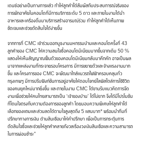
เดนซ์อย่างเป็นทางการแล้ว ทำให้ลูกค้าได้สัมผัสกับประสบการณ์จริงของ
การพักอาศัยในคอนโดที่มีการบริการระดับ 5 ดาว และภายในงานได้นำ
อาหารและเครื่องดื่มมาบริการสร้างอารมณ์ร่วม ทำให้ลูกค้าได้เห็นภาพ
ชัดเจนและช่วยตัดสินใจได้ง่ายขึ้น
จากการที่ CMC เข้าร่วมออกบูธงานมหกรรมบ้านและคอนโดครั้งที่ 43
ลูกค้าของ CMC ให้ความสนใจซื้อคอนโดมิเนียมมากขึ้นจากเดิม 50 %
แสดงให้เห็นสัญญาณฟื้นตัวของคอนโดมิเนียมกลับมาคึกคัก อาจเป็นผล
มาจากแหล่งงานที่กระจายรอบโครงการ มีการขยายตัวและจ้างแรงงานมาก
ขึ้น และโครงการของ CMC จะพัฒนาใกล้แนวรถไฟฟ้าครอบคลุมทั่ว
กรุงเทพฯ มีการปรับฟังก์ชันการอยู่อาศัยให้ตอบโจทย์ไลฟ์สไตล์การใช้ชีวิต
ของคนยุคใหม่มากยิ่งขึ้น และภายในงาน CMC ได้ขานรับแนวคิดการจัด
งานเพื่อช่วยให้คนไทยสามารถเป็น ‘เจ้าของบ้าน’ ได้ไม่ยาก จึงได้มีโปรโมชัน
ที่โดนใจตรงกับความต้องการของลูกค้า โดยมอบความพิเศษให้ลูกค้าได้
เลือกของแถมและส่วนลดได้ตามใจสูงสุดถึง 5 แสนบาท* พร้อมนำทีมที่
ปรึกษาทางการเงิน ด้านสินเชื่อมาให้คำปรึกษา เพื่อเป็นการกระตุ้นการ
ตัดสินใจซื้อและช่วยให้ลูกค้าคลายกังวลเรื่องวงเงินสินเชื่อและความสามารถ
ในการผ่อนชำระ”