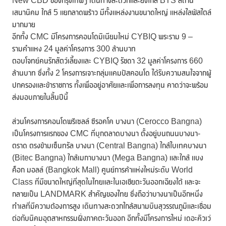
New CBD ของกรุงเทพฯ เดินทางสะดวกและยังใกล้ BTS สถานี
เสนานิคม ใกล้ 5 แยกลาดพร้าว มีทั้งแหล่งงานขนาดใหญ่ แหล่งไลฟ์สไตล์
มากมาย
อีกทั้ง CMC มีโครงการคอนโดมิเนียมใหม่ CYBIQ พระราม 9 –
รามคำแหง 24 มูลค่าโครงการ 300 ล้านบาท
ตอบโจทย์คนรักสัตว์เลี้ยงและ CYBIQ รัชดา 32 มูลค่าโครงการ 660
ล้านบาท ซึ่งทั้ง 2 โครงการเจาะกลุ่มแคมปัสคอนโด ได้รับความสนใจจากผู้
ปกครองและข้าราชการ ทั้งเพื่ออยู่อาศัยและเพื่อการลงทุน คาดว่าจะพร้อม
ส่งมอบภายในสิ้นปีนี้
ส่วนโครงการคอนโดพรีเซลล์ ซีรอคโค บางนา (Cerocco Bangna)
เป็นโครงการแรกของ CMC ที่บุกตลาดบางนา ตั้งอยู่บนถนนบางนา-
ตราด ตรงข้ามเซ็นทรัล บางนา (Central Bangna) ใกล้ไบเทคบางนา
(Bitec Bangna) ใกล้เมกาบางนา (Mega Bangna) และใกล้ แบง
ค็อก มอลล์ (Bangkok Mall) ศูนย์การค้าแห่งใหม่ระดับ World
Class ที่มีขนาดใหญ่ที่สุดในไทยและในเอเชียตะวันออกเฉียงใต้ และจะ
กลายเป็น LANDMARK สำคัญของไทย ซึ่งถือว่าบางนาเป็นอีกหนึ่ง
ทำเลที่มีความต้องการสูง เดินทางสะดวกใกล้สนามบินสุวรรณภูมิและเชื่อม
ต่อกับนิคมอุตสาหกรรมฝั่งภาคตะวันออก อีกทั้งมีโครงการใหม่ เดอะคิวเว่