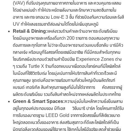
(VAV) ที่ปรับปรุงคุณภาพอากาศภายในอาคาร และควบคุมกระแสลม
ได้อย่างแม่นยำ ทำให้ประหยัดพลังงานและรักษาความสดชื่นภายใน
อาคาร และกระจกฉนวน Low-E 3 ชั้น ที่ช่วยป้องกันความร้อนและรังสี
UV ทำให้แสงธรรมชาติส่องผ่านได้โดยไม่เพิ่มอุณหภูมิ
Retail & Dining:
แหล่งรวมร้านค้าและร้านอาหารระดับพรีเมียม
โดยมีเมนูอาหารและเครื่องดื่มกว่า 200 รายการ ตอบสนองทุกความ
ต้องการและทุกโอกาส ไม่ว่าจะเป็นอาหารจานด่วนแบบซื้อกลับ บาร์บีคิว
กลางแจ้ง หรือเมนูที่รังสรรค์โดยเชฟมืออาชีพ ที่นี่มีครบสำหรับทุกคน
โซนรีเทลยังประกอบด้วยร้านค้าป็อปอัพ Experience Zones ต่าง
ๆ รวมถึง Turtle X ร้านที่ออกแบบมาเพื่อตอบโจทย์คนที่มีไลฟ์สไตล์
ในเมืองที่ใช้ชีวิตรีบเร่ง โดยมุ่งเน้นการให้บริการสินค้าที่รวดเร็วและมี
คุณภาพสูง จุดเด่นคืออาหารพร้อมทานที่ส่วนใหญ่เป็นผลิตภัณฑ์
แบรนด์ เทอร์เทิล สินค้าคุณภาพสูงที่มั่นใจได้จากการ คัดสรรจากผู้
ผลิตระดับพรีเมี่ยม รวมถึงสินค้าสดใหม่จากแหล่งผลิตในประเทศไทย
Green & Smart Spaces:
ความมุ่งมั่นในหลักความยั่งยืนผสาน
อยู่ในทุกองค์ประกอบของ บีทีเอส วิชันนารี ปาร์ค โดยโครงการได้รับ
การรับรองมาตรฐาน LEED Gold จากการจัดสรรพื้นที่สีเขียวขนาด
ใหญ่ตลอดแนวตั้งของอาคาร ส่งเสริมสุขภาวะที่ดีและไลฟ์สไตล์ที่เป็น
มิตรต่อสิ่งแวดล้อมของผู้ใช้อาคาร ใช้เทคโนโลยีอัจฉริยะสุดล้ำช่วยเพิ่ม