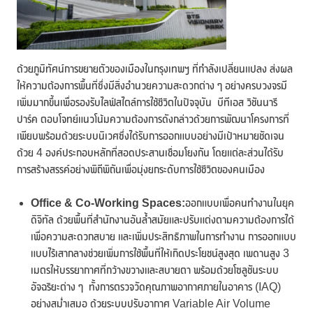
ด้วยภูมิทัศน์การขยายตัวของเมืองในกรุงเทพฯ ที่กำลังเปลี่ยนแปลง ส่งผล
ให้ความต้องการพื้นที่ซึ่งมีสิ่งอำนวยความสะดวกต่าง ๆ อย่างครบวงจรมี
เพิ่มมากขึ้นเพื่อรองรับไลฟ์สไตล์การใช้ชีวิตในปัจจุบัน บีทีเอส วิชันนารี
ปาร์ค ตอบโจทย์แนวโน้มความต้องการดังกล่าวด้วยการพัฒนาโครงการที่
เพียบพร้อมด้วยระบบนิเวศซึ่งได้รับการออกแบบอย่างมีเป้าหมายชัดเจน
ด้วย 4 องค์ประกอบหลักที่สอดประสานเชื่อมโยงกัน โดยแต่ละส่วนได้รับ
การสร้างสรรค์อย่างพิถีพิถันเพื่อมุ่งยกระดับการใช้ชีวิตของคนเมือง
Office & Co-Working Spaces:
ออกแบบเพื่อคนทำงานในยุค
ดิจิทัล ด้วยพื้นที่สำนักงานอันล้ำสมัยและปรับแต่งตามความต้องการได้
เพื่อความสะดวกสบาย และเพิ่มประสิทธิภาพในการทำงาน การออกแบบ
แบบไร้เสากลางช่วยเพิ่มการใช้พื้นที่ให้เกิดประโยชน์สูงสุด เพดานสูง 3
เมตรให้บรรยากาศที่กว้างขวางและสบายตา พร้อมด้วยโซลูชันระบบ
อัจฉริยะต่าง ๆ ทั้งการตรวจวัดคุณภาพอากาศภายในอาคาร (IAQ)
อย่างสม่ำเสมอ ด้วยระบบปรับอากาศ Variable Air Volume