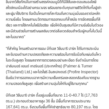
ขึ้นจากวิสัยทัศน์ในการสร้างสรรค์คอมมูนิตี้ที่มีสีสันและตอบสนองไลฟ์
สไตล์คนเมืองได้อย่างครบวงจร พร้อมยกระดับคุณภาพชีวิตให้กับทั้งผู้เช่า
และผู้มาใช้บริการ ถือเป็นโครงการที่สะท้อนถึงความมุ่งมั่นของเราต่อหลัก
ความยั่งยืน โดยผสานนวัตกรรมการออกแบบที่ล้ำสมัย การจัดสรรพื้นที่สี
เขียว และการใช้เทคโนโลยีอัจฉริยะ เพื่อให้เป็นชุมชนที่มีความยั่งยืนในตัวเอง
และมีส่วนช่วยในการสร้างผลเชิงบวกต่อสิ่งแวดล้อมสำหรับผู้คนทั้งในวันนี้
และในอนาคต”
“ที่สำคัญ โครงสร้างอาคารของ บีทีเอส วิชันนารี ปาร์ค ได้รับการประเมิน
และรับรองด้านความปลอดภัยและความพร้อมในการรับมือกับแผ่นดินไหว
ในระดับสูงสุด โดยผลจากการตรวจสอบอย่างละเอียด ซึ่งดำเนินการโดย
ปาล์มเมอร์ แอนด์ เทอร์เนอร์ (ประเทศไทย) (Palmer & Turner
(Thailand) Ltd.) และโปรไฟร์ อินสเปคเตอร์ (Profire Inspector)
ยืนยันว่าการออกแบบอาคารมีความแข็งแกร่งและสอดคล้องกับมาตรฐาน
ความปลอดภัยสูงสุด เพื่อสร้างความอุ่นใจให้กับผู้ใช้งานทุกคน”
บีทีเอส วิชันนารี ปาร์ค ตั้งอยู่บนพื้นที่ขนาด 11-0-40.7 ไร่ (17,763
ตร.ม.) ประกอบด้วยอาคารสูง 36 ชั้น มีพื้นที่อาคารรวมประมาณ
167,641 ตร.ม. ซึ่งรวมถึงพื้นที่ให้เช่าสุทธิขนาด 80,197 ตร.ม. โดย