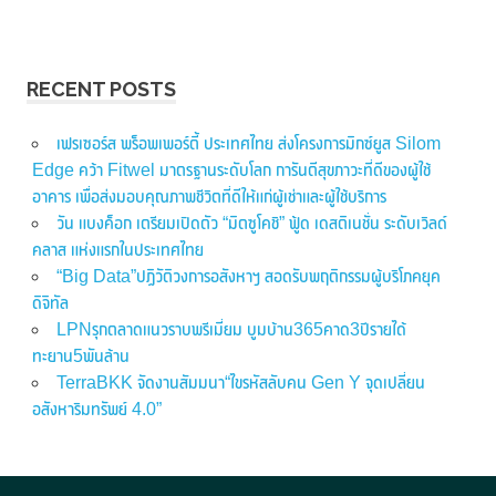
RECENT POSTS
เฟรเซอร์ส พร็อพเพอร์ตี้ ประเทศไทย ส่งโครงการมิกซ์ยูส Silom
Edge คว้า Fitwel มาตรฐานระดับโลก การันตีสุขภาวะที่ดีของผู้ใช้
อาคาร เพื่อส่งมอบคุณภาพชีวิตที่ดีให้แก่ผู้เช่าและผู้ใช้บริการ
วัน แบงค็อก เตรียมเปิดตัว “มิตซูโคชิ” ฟู้ด เดสติเนชั่น ระดับเวิลด์
คลาส แห่งแรกในประเทศไทย
“Big Data”ปฏิวัติวงการอสังหาฯ สอดรับพฤติกรรมผู้บริโภคยุค
ดิจิทัล
LPNรุกตลาดแนวราบพรีเมี่ยม บูมบ้าน365คาด3ปีรายได้
ทะยาน5พันล้าน
TerraBKK จัดงานสัมมนา“ไขรหัสลับคน Gen Y จุดเปลี่ยน
อสังหาริมทรัพย์ 4.0”