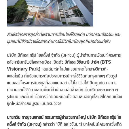
สัมผัสโครงการสุดล้ำที่ผสานการเชื่อมโยงไร้รอยต่อ นวัตกรรมอัจฉริยะ และ
ชุมชนที่มีชีวิตชีวา
เพื่อยกระดับการใช้ชีวิตในเมืองยุคใหม่อย่างแท้จริง
บริษัท บีทีเอส กรุ๊ป โฮลดิ้งส์ จำกัด (มหาชน) ผู้นำด้านการพัฒนาโครงการ
อสังหาริมทรัพย์ใจกลางเมือง เปิดตัว
บีทีเอส วิชันนารี ปาร์ค (BTS
Visionary Park)
แลนด์มาร์คใหม่แห่งอนาคตใจกลางวิภาวดี-
พหลโยธิน ที่พร้อมยกระดับประสบการณ์การใช้ชีวิตคนกรุงเทพฯ ด้วยรูป
แบบของโครงการมิกซ์ยูสที่ออกแบบอย่างใส่ใจ เพื่อให้เป็นศูนย์กลางการ
ทำงานและใช้ชีวิต ผสานพื้นที่สำนักงานอันล้ำสมัย พื้นที่รีเทลหลากหลาย
รูปแบบ และพื้นที่เพื่อการพักผ่อนหย่อนใจ ตอบสนองทุกไลฟ์สไตล์คนเมือง
ยุคใหม่อย่างสมบูรณ์แบบครบวงจร
นายกวิน กาญจนพาสน์ กรรมการผู้อำนวยการใหญ่ บริษัท บีทีเอส กรุ๊ป โฮ
ลดิ้งส์ จำกัด (มหาชน)
กล่าวว่า “บีทีเอส วิชันนารี ปาร์คเป็นโครงการซึ่งเกิด