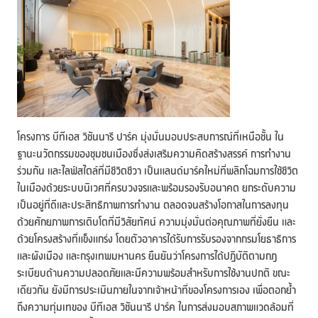
โครงการ บีทีเอส วิชันนารี ปาร์ค มุ่งมั่นมอบประสบการณ์ที่เหนือชั้น ใน
ฐานะนวัตกรรมของชุมชนเมืองซึ่งส่งเสริมความคิดสร้างสรรค์ การทำงาน
ร่วมกัน และไลฟ์สไตล์ที่มีชีวิตชีวา เป็นแลนด์มาร์คใหม่ที่พลิกโฉมการใช้ชีวิต
ในเมืองด้วยระบบนิเวศที่ครบวงจรและพร้อมรองรับอนาคต ยกระดับความ
เป็นอยู่ที่ดีและประสิทธิภาพการทำงาน ตลอดจนสร้างโอกาสในการลงทุน
ด้วยศักยภาพการเติบโตที่มีวิสัยทัศน์ ความมุ่งมั่นต่อคุณภาพที่ยั่งยืน และ
ด้วยโครงสร้างที่แข็งแกร่ง โดยตัวอาคารได้รับการรับรองจากกรมโยธาธิการ
และผังเมือง และกรุงเทพมหานคร ยืนยันว่าโครงการได้ปฏิบัติตามกฎ
ระเบียบด้านความปลอดภัยและมีความพร้อมสำหรับการใช้งานปกติ ขณะ
เดียวกัน ยังมีการประเมินภายในจากเจ้าหน้าที่ของโครงการเอง เพื่อตอกย้ำ
ถึงความทุ่มเทของ บีทีเอส วิชันนารี ปาร์ค ในการส่งมอบสภาพแวดล้อมที่