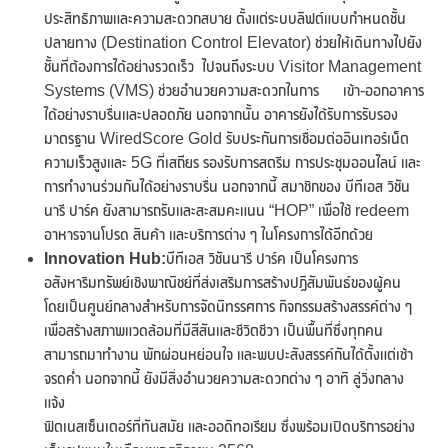
ประสิทธิภาพและความสะดวกสบาย ตั้งแต่ระบบลิฟต์แบบกำหนดชั้น
ปลายทาง (Destination Control Elevator) ช่วยให้เดินทางไปยัง
ชั้นที่ต้องการได้อย่างรวดเร็ว ไปจนถึงระบบ Visitor Management
Systems (VMS) ช่วยอำนวยความสะดวกในการ เข้า-ออกอาคาร
ได้อย่างราบรื่นและปลอดภัย นอกจากนั้น อาคารยังได้รับการรับรอง
มาตรฐาน WiredScore Gold รับประกันการเชื่อมต่ออินเทอร์เน็ต
ความเร็วสูงและ 5G ที่เสถียร รองรับการสตรีม การประชุมออนไลน์ และ
การทำงานร่วมกันได้อย่างราบรื่น นอกจากนี้ สมาชิกของ บีทีเอส วิชัน
นารี ปาร์ค ยังสามารถรับและสะสมคะแนน “HOP” เพื่อใช้ redeem
อาหารจานโปรด สินค้า และบริการต่าง ๆ ในโครงการได้อีกด้วย
Innovation Hub:
บีทีเอส วิชันนารี ปาร์ค เป็นโครงการ
อสังหาริมทรัพย์เชิงพาณิชย์ที่ส่งเสริมการสร้างปฏิสัมพันธ์ของผู้คน
โดยเป็นศูนย์กลางสำหรับการจัดนิทรรศการ กิจกรรมสร้างสรรค์ต่าง ๆ
เพื่อสร้างสภาพแวดล้อมที่มีสีสันและชีวิตชีวา เป็นพื้นที่ซึ่งทุกคน
สามารถมาทำงาน พักผ่อนหย่อนใจ และพบปะสังสรรค์กันได้ตั้งแต่เช้า
จรดค่ำ นอกจากนี้ ยังมีสิ่งอำนวยความสะดวกต่าง ๆ อาทิ ลู่วิ่งกลาง
แจ้ง
ฟิตเนสเซ็นเตอร์ที่ทันสมัย และออดิทอเรียม ซึ่งพร้อมเปิดบริการอย่าง