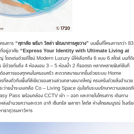
บโครงการ
“ศุภาลัย พรีมา วิลล่า พัฒนาการคูขวาง”
บนพื้นที่โครงการกว่า 83 
่อยู่อาศัย
“Express Your Identity with Ultimate Living at
ญ่ โดดเด่นด้วยดีไซน์ Modern Luxury มีให้เลือกถึง 6 แบบ 6 สไตล์ บนที่ดิ
ร มีด้วยกันถึง 4 ห้องนอน 3 – 5 ห้องน้ำ 2 ที่จอดรถ หลากหลายฟังก์ชันที่
ุกความต้องการของทุกคนในครอบครัว สะดวกสบายมากขึ้นด้วยระบบ Home
ี่ลงตัวกับพื้นที่สีเขียวของสวนส่วนกลางขนาดใหญ่ ครบครันด้วยสิ่งอำนวย
ส สระว่ายน้ำระบบเกลือ Co – Living Space อุ่นใจกับระบบรักษาความปลอดภัย
 Easy Pass พร้อมกล้อง CCTV เข้า – ออก และภายในโครงการ เดินทาง
หล่งอำนวยความสะดวก อาทิ เซ็นทรัล พลาซา โลตัส ห้างไทยสมบูรณ์ โรงเรี
หาธาตุวรมหาวิหาร