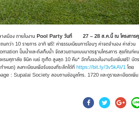
จกลางเมือง ภายในงาน
Pool Party
วันที่
27 – 28 ส.ค.นี้ ณ โครงการศ
แถมกว่า 10 รายการ อาทิ ฟรี! ค่าธรรมเนียมการโอนฯ ค่าจดจำนอง ค่าส่วน
tomation ปั๊มน้ำและถังเก็บน้ำ จัดสวนตามแบบมาตรฐานโครงการ สุขภัณฑ์แ
รมศุภาลัย ซินิค เบย์ ภูเก็ต สูงสุด 10 คืน* อีกทั้งจองในงานรับเพิ่มฟรี! บัต
กำหนด) ลงทะเบียนเพื่อรับของที่ระลึกได้ที่
https://bit.ly/3v5kAV1
โดย
age : Supalai Society สอบถามข้อมูลโทร. 1720 และดูรายละเอียดเพิ่ม