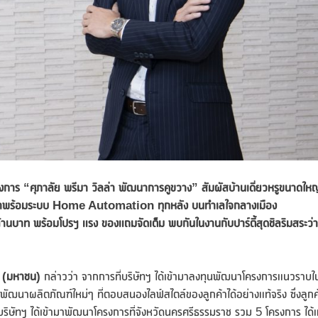
าร “ศุภาลัย พรีมา วิลล่า พัฒนาการคูขวาง” สัมผัสบ้านเดี่ยวหรูขนาดใหญ
ี่มาพร้อมระบบ Home Automation ทุกหลัง บนทำเลใจกลางเมือง
านบาท พร้อมโปรฯ แรง ของแถมจัดเต็ม พบกันในงานกับปาร์ตี้สุดชิลริมสระว่
ด
(มหาชน)
กล่าวว่า จากการที่บริษัทฯ ได้เข้ามาลงทุนพัฒนาโครงการแนวราบใ
ฒนาผลิตภัณฑ์ใหม่ๆ ที่ตอบสนองไลฟ์สไตล์ของลูกค้าได้อย่างแท้จริง ซึ่งลูกค
ันบริษัทฯ ได้เข้ามาพัฒนาโครงการที่จังหวัดนครศรีธรรมราช รวม 5 โครงการ ได้แ