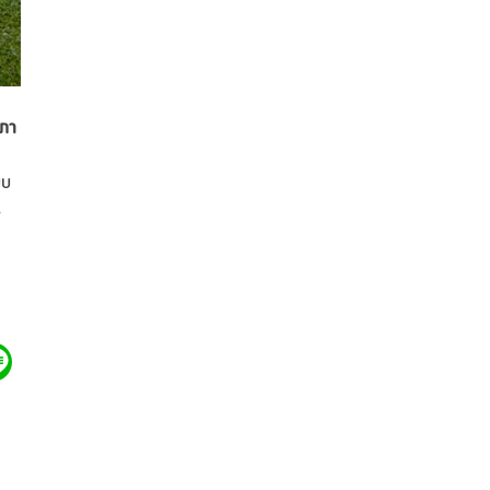
ุภา
บบ
ร