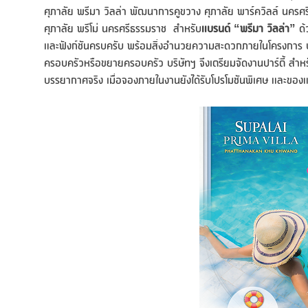
ศุภาลัย พรีมา วิลล่า พัฒนาการคูขวาง ศุภาลัย พาร์ควิลล์ นครศ
ศุภาลัย พรีโม่ นครศรีธรรมราช สำหรับ
แบรนด์
“พรีมา วิลล่า”
ด้
และฟังก์ชันครบครับ พร้อมสิ่งอำนวยความสะดวกภายในโครงการ บนทำ
ครอบครัวหรือขยายครอบครัว บริษัทฯ จึงเตรียมจัดงานปาร์ตี้ สำหรับ
บรรยากาศจริง เมื่อจองภายในงานยังได้รับโปรโมชันพิเศษ และขอ