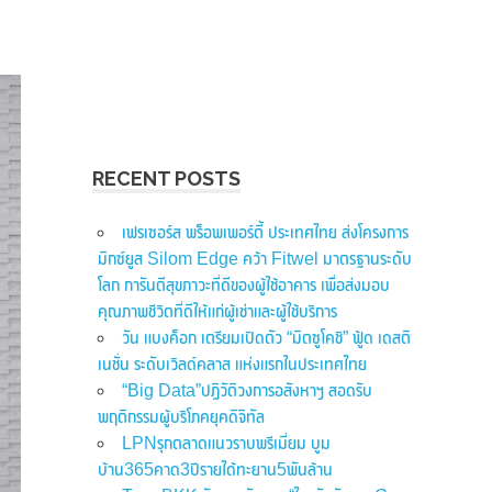
RECENT POSTS
เฟรเซอร์ส พร็อพเพอร์ตี้ ประเทศไทย ส่งโครงการ
มิกซ์ยูส Silom Edge คว้า Fitwel มาตรฐานระดับ
โลก การันตีสุขภาวะที่ดีของผู้ใช้อาคาร เพื่อส่งมอบ
คุณภาพชีวิตที่ดีให้แก่ผู้เช่าและผู้ใช้บริการ
วัน แบงค็อก เตรียมเปิดตัว “มิตซูโคชิ” ฟู้ด เดสติ
เนชั่น ระดับเวิลด์คลาส แห่งแรกในประเทศไทย
“Big Data”ปฏิวัติวงการอสังหาฯ สอดรับ
พฤติกรรมผู้บริโภคยุคดิจิทัล
LPNรุกตลาดแนวราบพรีเมี่ยม บูม
บ้าน365คาด3ปีรายได้ทะยาน5พันล้าน