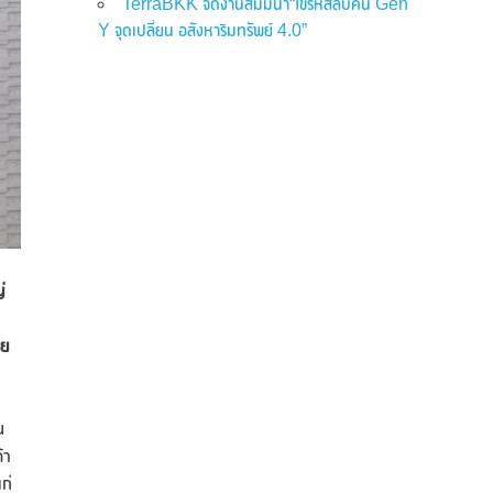
TerraBKK จัดงานสัมมนา“ไขรหัสลับคน Gen
Y จุดเปลี่ยน อสังหาริมทรัพย์ 4.0”
่
าย
น
้า
ก่