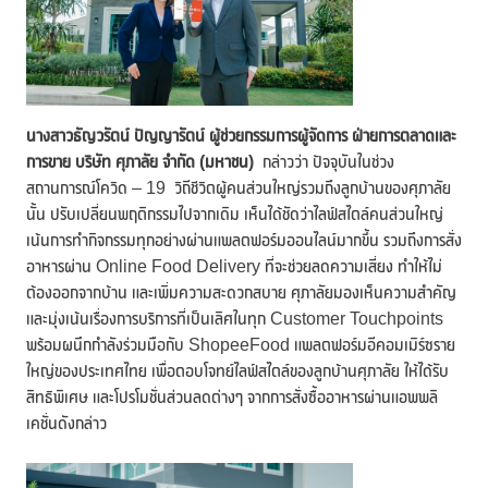
นางสาว
ธัญวรัตน์ ปัญญารัตน์ ผู้ช่วยกรรมการผู้จัดการ ฝ่ายการตลาดและ
การขาย
บริษัท ศุภาลัย จำกัด (มหาชน)
กล่าวว่า ปัจจุบันในช่วง
สถานการณ์โควิด – 19 วิถีชีวิตผู้คนส่วนใหญ่รวมถึงลูกบ้านของศุภาลัย
นั้น ปรับเปลี่ยนพฤติกรรมไปจากเดิม เห็นได้ชัดว่าไลฟ์สไตล์คนส่วนใหญ่
เน้นการทำกิจกรรมทุกอย่างผ่านแพลตฟอร์มออนไลน์มากขึ้น รวมถึงการสั่ง
อาหารผ่าน Online Food Delivery ที่จะช่วยลดความเสี่ยง ทำให้ไม่
ต้องออกจากบ้าน และเพิ่มความสะดวกสบาย ศุภาลัยมองเห็นความสำคัญ
และมุ่งเน้นเรื่องการบริการที่เป็นเลิศในทุก Customer Touchpoints
พร้อมผนึกกำลังร่วมมือกับ ShopeeFood แพลตฟอร์มอีคอมเมิร์ซราย
ใหญ่ของประเทศไทย เพื่อตอบโจทย์ไลฟ์สไตล์ของลูกบ้านศุภาลัย ให้ได้รับ
สิทธิพิเศษ และโปรโมชั่นส่วนลดต่างๆ จากการสั่งซื้ออาหารผ่านแอพพลิ
เคชั่นดังกล่าว