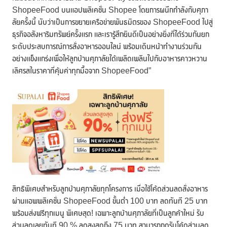
ShopeeFood บนแอปพลิเคชั่น Shopee โดยการผนึกกำลังกับศุภา
ลัยครั้งนี้ นับว่าเป็นการขยายเครือข่ายพันธมิตรของ ShopeeFood ไปสู่
ธุรกิจอสังหาริมทรัพย์ครั้งแรก และเรารู้สึกยินดีเป็นอย่างยิ่งที่ได้ร่วมกันยก
ระดับประสบการณ์การสั่งอาหารออนไลน์ พร้อมเดินหน้าทำงานร่วมกัน
อย่างแข็งแกร่งเพื่อให้ลูกบ้านศุภาลัยได้เพลิดเพลินไปกับอาหารคาวหวาน
เลิศรสในราคาที่คุ้มค่าทุกมื้อจาก ShopeeFood”
สิทธิพิเศษสำหรับลูกบ้านศุภาลัยทุกโครงการ เมื่อใช้โค้ดส่วนลดสั่งอาหาร
ผ่านแอพพลิเคชั่น ShopeeFood ขั้นต่ำ 100 บาท ลดทันที 25 บาท
พร้อมส่งฟรีทุกเมนู พิเศษสุด! เฉพาะลูกบ้านศุภาลัยที่เป็นลูกค้าใหม่ รับ
ส่วนลดเลยทันที 90 % ลดสูงสุดถึง 75 บาท สามารถกดรับโค้ดส่วนลด