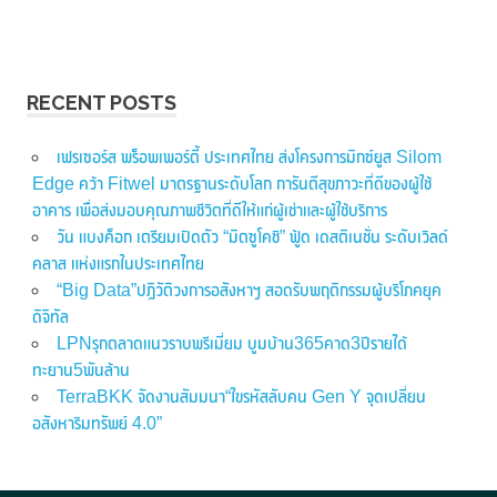
RECENT POSTS
เฟรเซอร์ส พร็อพเพอร์ตี้ ประเทศไทย ส่งโครงการมิกซ์ยูส Silom
Edge คว้า Fitwel มาตรฐานระดับโลก การันตีสุขภาวะที่ดีของผู้ใช้
อาคาร เพื่อส่งมอบคุณภาพชีวิตที่ดีให้แก่ผู้เช่าและผู้ใช้บริการ
วัน แบงค็อก เตรียมเปิดตัว “มิตซูโคชิ” ฟู้ด เดสติเนชั่น ระดับเวิลด์
คลาส แห่งแรกในประเทศไทย
“Big Data”ปฏิวัติวงการอสังหาฯ สอดรับพฤติกรรมผู้บริโภคยุค
ดิจิทัล
LPNรุกตลาดแนวราบพรีเมี่ยม บูมบ้าน365คาด3ปีรายได้
ทะยาน5พันล้าน
TerraBKK จัดงานสัมมนา“ไขรหัสลับคน Gen Y จุดเปลี่ยน
อสังหาริมทรัพย์ 4.0”