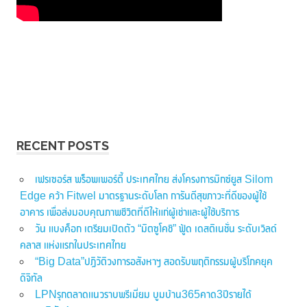
RECENT POSTS
เฟรเซอร์ส พร็อพเพอร์ตี้ ประเทศไทย ส่งโครงการมิกซ์ยูส Silom
Edge คว้า Fitwel มาตรฐานระดับโลก การันตีสุขภาวะที่ดีของผู้ใช้
อาคาร เพื่อส่งมอบคุณภาพชีวิตที่ดีให้แก่ผู้เช่าและผู้ใช้บริการ
วัน แบงค็อก เตรียมเปิดตัว “มิตซูโคชิ” ฟู้ด เดสติเนชั่น ระดับเวิลด์
คลาส แห่งแรกในประเทศไทย
“Big Data”ปฏิวัติวงการอสังหาฯ สอดรับพฤติกรรมผู้บริโภคยุค
ดิจิทัล
LPNรุกตลาดแนวราบพรีเมี่ยม บูมบ้าน365คาด3ปีรายได้