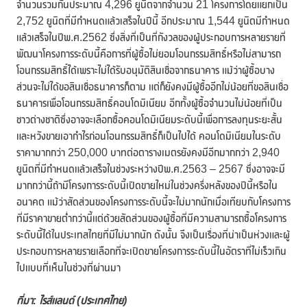
จำนวนรวมกันประมาณ 4,296 ยูนิตจากจำนวน 21 โครงการโดยแยกเป็น
2,752 ยูนิตที่มีกำหนดแล้วเสร็จในปีนี้ อีกประมาณ 1,544 ยูนิตมีกำหนด
แล้วเสร็จในปีพ.ศ.2562 ซึ่งสิ่งที่เป็นที่กังวลของผู้ประกอบการหลายรายที่
พัฒนาโครงการระดับนี้คือการที่ผู้ซื้อไม่ยอมโอนกรรมสิทธิ์หรือไม่สามารถ
โอนกรรมสิทธิ์ได้เพราะไม่ได้รับอนุมัติสินเชื่อจากธนาคาร แม้ว่าผู้ซื้อบาง
ส่วนจะไม่ได้ขอสินเชื่อธนาคารก็ตาม แต่ก็ยังคงมีผู้ซื้ออีกไม่น้อยที่ขอสินเชื่อ
ธนาคารเพื่อโอนกรรมสิทธิ์คอนโดมิเนียม อีกทั้งผู้ซื้อจำนวนไม่น้อยที่เป็น
ชาวต่างชาติซึ่งอาจจะเลือกซื้อคอนโดมิเนียมระดับนี้เพื่อการลงทุนระยะสั้น
และหวังขายเอากำไรก่อนโอนกรรมสิทธิ์ก็เป็นไปได้ คอนโดมิเนียมในระดับ
ราคามากกว่า 250,000 บาทต่อตารางเมตรยังคงมีอีกมากกว่า 2,940
ยูนิตที่มีกำหนดแล้วเสร็จในช่วงระหว่างปีพ.ศ.2563 – 2567 ซึ่งอาจจะมี
มากกว่านี้ถ้ามีโครงการระดับนี้เปิดขายใหม่ในช่วงครึ่งหลังของปีนี้หรือใน
อนาคต แม้ว่าสัดส่วนของโครงการระดับนี้จะไม่มากนักเมื่อเทียบกับโครงการ
ที่มีราคาขายต่ำกว่านี้แต่ด้วยสัดส่วนของผู้ซื้อที่มีความสามารถซื้อโครงการ
ระดับนี้ได้ในประเทสไทยที่มีไม่มากนัก ดังนั้น จึงเป็นเรื่องที่น่าเป็นห่วงและผู้
ประกอบการหลายรายเลือกที่จะเปิดขายโครงการระดับนี้ในอัตราที่ไม่เร็วเกิน
ไปแบบที่เห็นในช่วงที่ผ่านมา
ที่มา
: ไรส์แลนด์ (ประเทศไทย)