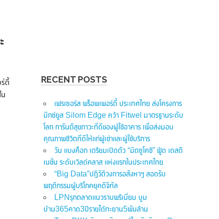
ะ
RECENT POSTS
ตี้
ใน
เฟรเซอร์ส พร็อพเพอร์ตี้ ประเทศไทย ส่งโครงการ
มิกซ์ยูส Silom Edge คว้า Fitwel มาตรฐานระดับ
โลก การันตีสุขภาวะที่ดีของผู้ใช้อาคาร เพื่อส่งมอบ
คุณภาพชีวิตที่ดีให้แก่ผู้เช่าและผู้ใช้บริการ
วัน แบงค็อก เตรียมเปิดตัว “มิตซูโคชิ” ฟู้ด เดสติ
เนชั่น ระดับเวิลด์คลาส แห่งแรกในประเทศไทย
“Big Data”ปฏิวัติวงการอสังหาฯ สอดรับ
พฤติกรรมผู้บริโภคยุคดิจิทัล
LPNรุกตลาดแนวราบพรีเมี่ยม บูม
บ้าน365คาด3ปีรายได้ทะยาน5พันล้าน