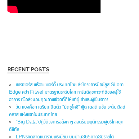
RECENT POSTS
เฟรเซอร์ส พร็อพเพอร์ตี้ ประเทศไทย ส่งโครงการมิกซ์ยูส Silom
Edge คว้า Fitwel มาตรฐานระดับโลก การันตีสุขภาวะที่ดีของผู้ใช้
อาคาร เพื่อส่งมอบคุณภาพชีวิตที่ดีให้แก่ผู้เช่าและผู้ใช้บริการ
วัน แบงค็อก เตรียมเปิดตัว “มิตซูโคชิ” ฟู้ด เดสติเนชั่น ระดับเวิลด์
คลาส แห่งแรกในประเทศไทย
“Big Data”ปฏิวัติวงการอสังหาฯ สอดรับพฤติกรรมผู้บริโภคยุค
ดิจิทัล
LPNรุกตลาดแนวราบพรีเมี่ยม บูมบ้าน365คาด3ปีรายได้