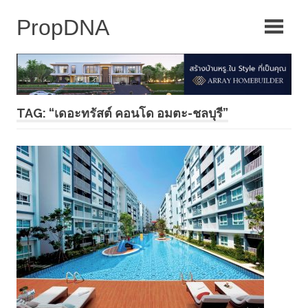
Skip
to
content
TAG: “เดอะทรัสต์ คอนโด อมตะ-ชลบุรี”