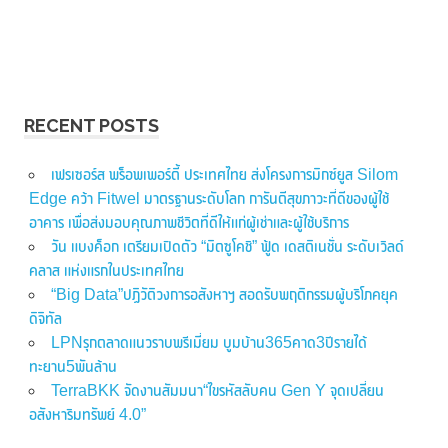
RECENT POSTS
เฟรเซอร์ส พร็อพเพอร์ตี้ ประเทศไทย ส่งโครงการมิกซ์ยูส Silom
Edge คว้า Fitwel มาตรฐานระดับโลก การันตีสุขภาวะที่ดีของผู้ใช้
อาคาร เพื่อส่งมอบคุณภาพชีวิตที่ดีให้แก่ผู้เช่าและผู้ใช้บริการ
วัน แบงค็อก เตรียมเปิดตัว “มิตซูโคชิ” ฟู้ด เดสติเนชั่น ระดับเวิลด์
คลาส แห่งแรกในประเทศไทย
“Big Data”ปฏิวัติวงการอสังหาฯ สอดรับพฤติกรรมผู้บริโภคยุค
ดิจิทัล
LPNรุกตลาดแนวราบพรีเมี่ยม บูมบ้าน365คาด3ปีรายได้
ทะยาน5พันล้าน
TerraBKK จัดงานสัมมนา“ไขรหัสลับคน Gen Y จุดเปลี่ยน
อสังหาริมทรัพย์ 4.0”