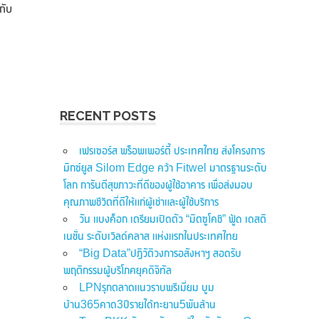
กับ
RECENT POSTS
เฟรเซอร์ส พร็อพเพอร์ตี้ ประเทศไทย ส่งโครงการ
มิกซ์ยูส Silom Edge คว้า Fitwel มาตรฐานระดับ
โลก การันตีสุขภาวะที่ดีของผู้ใช้อาคาร เพื่อส่งมอบ
คุณภาพชีวิตที่ดีให้แก่ผู้เช่าและผู้ใช้บริการ
วัน แบงค็อก เตรียมเปิดตัว “มิตซูโคชิ” ฟู้ด เดสติ
เนชั่น ระดับเวิลด์คลาส แห่งแรกในประเทศไทย
“Big Data”ปฏิวัติวงการอสังหาฯ สอดรับ
พฤติกรรมผู้บริโภคยุคดิจิทัล
LPNรุกตลาดแนวราบพรีเมี่ยม บูม
บ้าน365คาด3ปีรายได้ทะยาน5พันล้าน