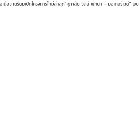
นื่อง เตรียมเปิดโครงการใหม่ล่าสุด“ศุภาลัย วิลล์ พัทยา – มอเตอร์เวย์” พบ