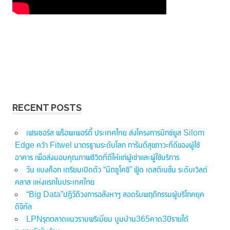
RECENT POSTS
เฟรเซอร์ส พร็อพเพอร์ตี้ ประเทศไทย ส่งโครงการมิกซ์ยูส Silom
Edge คว้า Fitwel มาตรฐานระดับโลก การันตีสุขภาวะที่ดีของผู้ใช้
อาคาร เพื่อส่งมอบคุณภาพชีวิตที่ดีให้แก่ผู้เช่าและผู้ใช้บริการ
วัน แบงค็อก เตรียมเปิดตัว “มิตซูโคชิ” ฟู้ด เดสติเนชั่น ระดับเวิลด์
คลาส แห่งแรกในประเทศไทย
“Big Data”ปฏิวัติวงการอสังหาฯ สอดรับพฤติกรรมผู้บริโภคยุค
ดิจิทัล
LPNรุกตลาดแนวราบพรีเมี่ยม บูมบ้าน365คาด3ปีรายได้