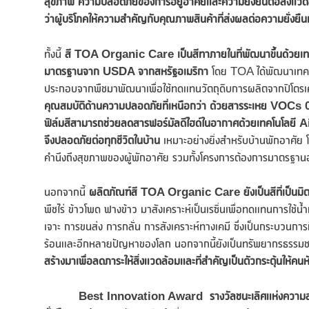
สุขภาพ ความปลอดภัยของการอยู่อาศัยและความยั่งยืนต่อสิ่งแวดล
ว่าผู้บริโภคให้ความสำคัญกับคุณภาพสินค้าที่ส่งผลต่อความยั่งยืน
ทั้งนี้
สี
TOA Organic Care เป็นสีทาภายในที่พัฒนาขึ้นด้วยเท
มาตรฐานจาก USDA จากสหรัฐอเมริกา
โดย TOA ได้พัฒนาเทคโนโ
ประกอบจากพืชมาพัฒนาเพื่อใช้ทดแทนวัตถุดิบการผลิตจากปิโตรเคมี
คุณสมบัติด้านความปลอดภัยที่เหนือกว่า ด้วยสารระเหย
VOCs 0%
ฟิล์มสีสามารถช่วยลดสารฟอร์มัลดีไฮด์ในอากาศด้วยเทคโนโลยี
A
จึงปลอดภัยต่อทุกชีวิตในบ้าน
เหมาะอย่างยิ่งสำหรับบ้านพักอาศัย โ
คำนึงถึงสุขภาพของผู้พักอาศัย รวมทั้งโครงการต้องการมาตรฐ
นอกจากนี้
ผลิตภัณฑ์สี
TOA Organic Care ยังเป็นสีที่เป็นมิตรก
พืชไร่ ข้าวโพด ฟางข้าว มาสังเคราะห์เป็นเรซิ่นเพื่อทดแทนการใช้น
เจาะ การขนส่ง การกลั่น การสังเคราะห์ทางเคมี ซึ่งเป็นกระบวนการท
ร้อนและอีกหลายปัญหาของโลก นอกจากนี้ยังเป็นทรัพยากรธรรมชาติ
สร้างมาเพื่อลดภาระให้สิ่งแวดล้อมและที่สำคัญเป็นตัวกระตุ้นให้คน
Best Innovation Award รางวัลชนะเลิศแห่งความสำเร็จ