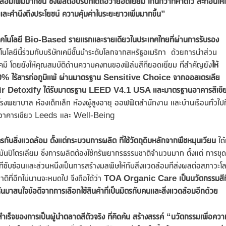
้อมเพิ่มมากขึ้น
ซึ่งผลตอบรับที่ได้ถือว่ายอดเยี่ยม เกินกว่าที่คาดไว้ สะท้อนให้
และคำนึงถึงประโยชน์ ความคุ้มค่าในระยะยาวเพิ่มมากขึ้น
”
คโนโลยี Bio-Based รายแรกและรายเดียวในประเทศไทยที่ผ่านการรับรอง
ลยีนี้ร่วมกับบริษัทเคมีชั้นนำระดับโลกจากสหรัฐอเมริกา ด้วยการนำส่วน
 โดยยังให้คุณสมบัติด้านความคงทนของฟิล์มสีที่ยอดเยี่ยม ที่สำคัญยัง
ให้
 ไร้สารก่อภูมิแพ้ ผ่านมาตรฐาน Sensitive Choice จากออสเตรเลีย
ir Detoxify ได้รับมาตรฐาน LEED V4.1 USA และมาตรฐานอาคารสีเขี
รงพยาบาล ห้องเด็กเล็ก ห้องผู้สูงอายุ ออฟฟิตสำนักงาน และบ้านเรือนทั่วไปที
านอาคารเขียว Leeds และ Well-Being
ับสิ่งแวดล้อม ตั้งแต่กระบวนการผลิต ที่ใช้วัตถุดิบหลักจากพืชหมุนเวียน
ได้
้ำมันปิโตรเลียม ซึ่งการผลิตต้องใช้ทรัพยากรธรรมชาติจำนวนมาก ตั้งแต่ การขุด
ี่ซับซ้อนและส่วนหนึ่งเป็นการสร้างมลพิษให้กับสิ่งแวดล้อมที่ส่งผลต่อสภาวะโ
ที่อีกไม่นานจะหมดไป จึงถือได้ว่า
TOA Organic Care เป็นนวัตกรรมสีที
หันมาสนใจข้อดีจากการเลือกใช้สินค้าที่เป็นมิตรกับคนและสิ่งแวดล้อมอีกด้วย
ของการเป็นผู้นำตลาดสีตัวจริง ที่คิดค้น สร้างสรรค์ “นวัตกรรมเพื่อควา