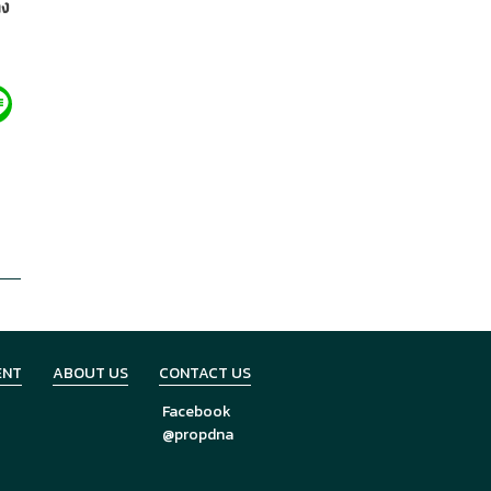
าง
ENT
ABOUT US
CONTACT US
Facebook
@propdna