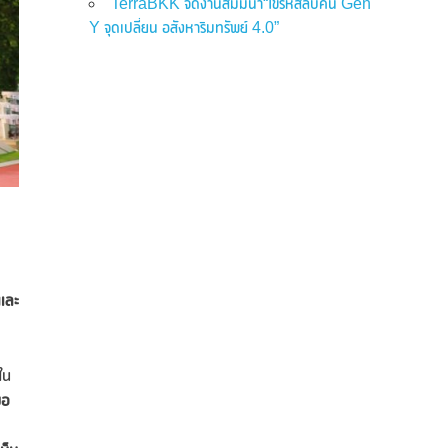
TerraBKK จัดงานสัมมนา“ไขรหัสลับคน Gen
Y จุดเปลี่ยน อสังหาริมทรัพย์ 4.0”
และ
ใน
มอ