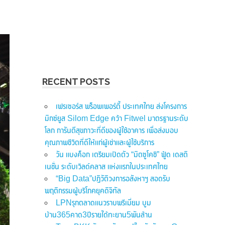
RECENT POSTS
เฟรเซอร์ส พร็อพเพอร์ตี้ ประเทศไทย ส่งโครงการ
มิกซ์ยูส Silom Edge คว้า Fitwel มาตรฐานระดับ
โลก การันตีสุขภาวะที่ดีของผู้ใช้อาคาร เพื่อส่งมอบ
คุณภาพชีวิตที่ดีให้แก่ผู้เช่าและผู้ใช้บริการ
วัน แบงค็อก เตรียมเปิดตัว “มิตซูโคชิ” ฟู้ด เดสติ
เนชั่น ระดับเวิลด์คลาส แห่งแรกในประเทศไทย
“Big Data”ปฏิวัติวงการอสังหาฯ สอดรับ
พฤติกรรมผู้บริโภคยุคดิจิทัล
LPNรุกตลาดแนวราบพรีเมี่ยม บูม
บ้าน365คาด3ปีรายได้ทะยาน5พันล้าน