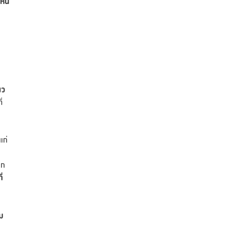
เห็น
ยว
่
แก่
ลก
่
ม