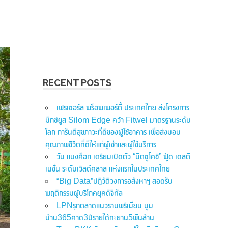
RECENT POSTS
เฟรเซอร์ส พร็อพเพอร์ตี้ ประเทศไทย ส่งโครงการ
มิกซ์ยูส Silom Edge คว้า Fitwel มาตรฐานระดับ
โลก การันตีสุขภาวะที่ดีของผู้ใช้อาคาร เพื่อส่งมอบ
คุณภาพชีวิตที่ดีให้แก่ผู้เช่าและผู้ใช้บริการ
วัน แบงค็อก เตรียมเปิดตัว “มิตซูโคชิ” ฟู้ด เดสติ
เนชั่น ระดับเวิลด์คลาส แห่งแรกในประเทศไทย
“Big Data”ปฏิวัติวงการอสังหาฯ สอดรับ
พฤติกรรมผู้บริโภคยุคดิจิทัล
LPNรุกตลาดแนวราบพรีเมี่ยม บูม
บ้าน365คาด3ปีรายได้ทะยาน5พันล้าน