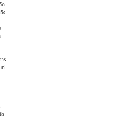
วัด
ถึง
น
ง
การ
แก่
ะ
จัด