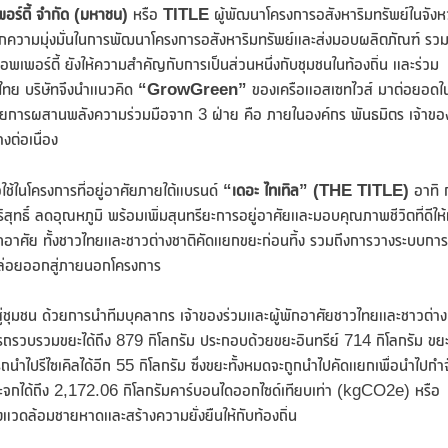
พเพอร์ตี้ จำกัด (มหาชน)
หรือ
TITLE
ผู้พัฒนาโครงการอสังหาริมทรัพย์ในจังห
จากความมุ่งมั่นในการพัฒนาโครงการอสังหาริมทรัพย์และส่งมอบผลิตภัณฑ์ รวม
พร็อพเพอร์ตี้ ยังให้ความสำคัญกับการเป็นส่วนหนึ่งกับชุมชนในท้องถิ่น และร่วม
ทศไทย บริษัทจึงนำแนวคิด
“
GrowGreen”
ของเครือแอสเซทไวส์ มาต่อยอดใ
ด้วยการผสานพลังความร่วมมือจาก 3 ฝ่าย คือ ภายในองค์กร พันธมิตร เจ้าขอ
งต่อเนื่อง
ใช้ในโครงการที่อยู่อาศัยภายใต้แบรนด์
“เดอะ ไทเทิล”
(THE TITLE)
อาทิ 
สุทธิ์ ลดอุณหภูมิ พร้อมเพิ่มสุนทรียะการอยู่อาศัยและมอบคุณภาพชีวิตที่ดีให้
ักอาศัย ทั้งชาวไทยและชาวต่างชาติคัดแยกขยะก่อนทิ้ง รวมถึงการวางระบบการ
นปล่อยออกสู่ภายนอกโครงการ
ู่ชุมชน ด้วยการนำทีมบุคลากร เจ้าของร่วมและผู้พักอาศัยชาวไทยและชาวต่าง
รวบรวมขยะได้ถึง 879 กิโลกรัม ประกอบด้วยขยะอินทรีย์ 714 กิโลกรัม ขย
รถนำไปรีไซเคิลได้อีก 55 กิโลกรัม ซึ่งขยะทั้งหมดจะถูกนำไปคัดแยกเพื่อนำไปกำ
ระจกได้ถึง 2,172.06 กิโลกรัมคาร์บอนไดออกไซด์เทียบเท่า (kgCO2e) หรือ
แวดล้อมชายหาดและสร้างความยั่งยืนให้กับท้องถิ่น