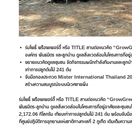
ร่มโพธิ์ พร็อพเพอร์ตี้ หรือ
TITLE สานต่อแนวคิด
“
GrowGre
องค์กร พันธมิตร และลูกบ้าน ดูแลสิ่งแวดล้อมในโครงการที่อยู
ขยายแนวคิดดูแลชุมชน จัดกิจกรรมผนึกกำลังทีมงานและลูกบ้
เท่าการปลูกต้นไม้ 241 ต้น
จับมือกองประกวด
Mister International Thailand 2024 ปล
สร้างความสมบูรณ์ระบบนิเวศชายฝั่ง
ร่มโพธิ์ พร็อพเพอร์ตี้ หรือ
TITLE สานต่อแนวคิด
“
GrowGreen” 
พันธมิตร-ลูกบ้าน ดูแลสิ่งแวดล้อมในโครงการที่อยู่อาศัยและชุม
2,172.06 กิโลกรัม เทียบเท่าการปลูกต้นไม้ 241 ต้น พร้อมจ
ที่ศูนย์ปฎิบัติการอุทยานแห่งชาติทางทะเลที่ 2 ภูเก็ต เติมเต็มควา