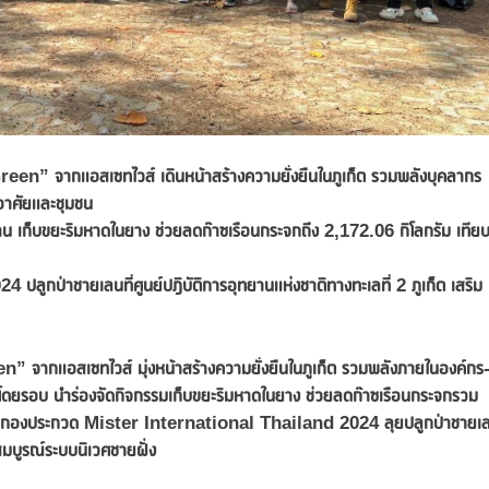
en” จากแอสเซทไวส์ เดินหน้าสร้างความยั่งยืนในภูเก็ต รวมพลังบุคลากร
่อาศัยและชุมชน
าน เก็บขยะริมหาดในยาง
ช่วยลดก๊าซเรือนกระจกถึง
2,172.06 กิโลกรัม เทีย
ูกป่าชายเลนที่ศูนย์ปฎิบัติการอุทยานแห่งชาติทางทะเลที่ 2 ภูเก็ต เสริม
จากแอสเซทไวส์ มุ่งหน้าสร้างความยั่งยืนในภูเก็ต รวมพลังภายในองค์กร
ชนโดยรอบ นำร่องจัดกิจกรรมเก็บขยะริมหาดในยาง ช่วย
ลดก๊าซเรือนกระจกรวม
ับมือกองประกวด Mister International Thailand 2024 ลุยปลูกป่าชายเ
มสมบูรณ์ระบบนิเวศชายฝั่ง