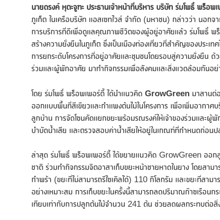
นายดรงค์ หุตะจูฑะ
ประธานเจ้าหน้าที่บริหาร บริษัท ร่มโพธิ์ พร็อ
ภูเก็ต ในเครือบริษัท แอสเซทไวส์ จำกัด (มหาชน) กล่าวว่า นอก
การบริการที่ดีเพื่อดูแลคุณภาพชีวิตของผู้อยู่อาศัยแล้ว ร่มโพธิ์ 
สร้างความยั่งยืนในภูเก็ต ซึ่งเป็นเมืองท่องเที่ยวที่สำคัญของประเ
การยกระดับโครงการที่อยู่อาศัยและชุมชนโดยรอบสู่ความยั่งยืน 
ร่วมและผู้พักอาศัย มาทำกิจกรรมเพื่อสังคมและสิ่งแวดล้อมกันอย่า
โดย ร่มโพธิ์ พร็อพเพอร์ตี้ ได้นำแนวคิด
GrowGreen
มาสานต่อ
ออกแบบพื้นที่สีเขียวและกำแพงต้นไม้ในโครงการ เพื่อเพิ่มอากาศบริ
ลูกบ้าน การจัดโซนคัดแยกขยะพร้อมรณรงค์ให้เจ้าของร่วมและผู้พ
บำบัดน้ำเสีย และตรวจสอบค่าน้ำเสียให้อยู่ในเกณฑ์ที่กำหนดก่อ
ล่าสุด ร่มโพธิ์ พร็อพเพอร์ตี้ ได้ขยายแนวคิด GrowGreen ออกส
ชาติ ร่วมทำกิจกรรมจิตอาสาเก็บขยะหน้าชายหาดในยาง โดยสามารถ
กำพร้า (ขยะที่ไม่สามารถรีไซเคิลได้) 110 กิโลกรัม และขยะที่สามา
อย่างเหมาะสม การเก็บขยะในครั้งนี้สามารถลดปริมาณก๊าซเรือนก
เทียบเท่ากับการปลูกต้นไม้จำนวน 241 ต้น ช่วยลดผลกระทบต่อสิ่ง