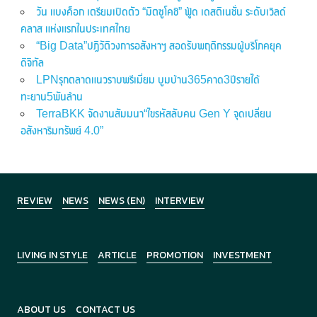
วัน แบงค็อก เตรียมเปิดตัว “มิตซูโคชิ” ฟู้ด เดสติเนชั่น ระดับเวิลด์
คลาส แห่งแรกในประเทศไทย
“Big Data”ปฏิวัติวงการอสังหาฯ สอดรับพฤติกรรมผู้บริโภคยุค
ดิจิทัล
LPNรุกตลาดแนวราบพรีเมี่ยม บูมบ้าน365คาด3ปีรายได้
ทะยาน5พันล้าน
TerraBKK จัดงานสัมมนา“ไขรหัสลับคน Gen Y จุดเปลี่ยน
อสังหาริมทรัพย์ 4.0”
REVIEW
NEWS
NEWS (EN)
INTERVIEW
LIVING IN STYLE
ARTICLE
PROMOTION
INVESTMENT
ABOUT US
CONTACT US