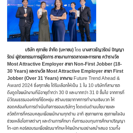
บริษัท ศุภาลัย จำกัด (มหาชน)
โดย
นางสาวธัญวรัตน์ ปัญญา
รัตน์ ผู้ช่วยกรรมการผู้จัดการ
สายงานการตลาดและการขาย
คว้ารางวัล
Most Attractive Employer
สาขา Non-First Jobber (18-
30 Years)
และรางวัล
Most Attractive Employer
สาขา First
Jobber (Over 31 Years)
จากงาน
Future Trend Ahead &
Award 2024 ซึ่งศุภาลัย ได้รับเลือกให้เป็น 1 ใน 10 บริษัทที่สามารถ
ดึงดูดใจพนักงานที่มีอายุต่ำกว่า 30 ปี และมากกว่า 31 ปี ขึ้้นไป จากการที่
มีวัฒนธรรมองค์กรที่ยืดหยุ่น สร้างบรรยากาศการทำงานเชิงบวก ให้
สอดคล้องกับการดำเนินกิจการของบริษัทฯ โดดเด่นด้านนโยบายและ
สวัสดิการที่ครอบคลุมเพื่อพนักงานทุกด้าน อาทิ สุขภาพกาย สุขภาพใจเงิน
ช่วยเหลือโอกาสต่างๆ และด้านการศึกษา ทั้งการมอบทุนการศึกษาปริญญา
โท-เอก คอร์สอบรมเพื่อพัฒนาทักษะให้พนักงานอย่างสม่ำเสมอ รวมทั้ง