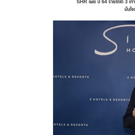
SHR เผย ปี 64
รายได้โต
3 เท
มั่นใ