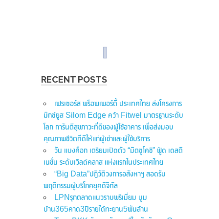
RECENT POSTS
เฟรเซอร์ส พร็อพเพอร์ตี้ ประเทศไทย ส่งโครงการ
มิกซ์ยูส Silom Edge คว้า Fitwel มาตรฐานระดับ
โลก การันตีสุขภาวะที่ดีของผู้ใช้อาคาร เพื่อส่งมอบ
คุณภาพชีวิตที่ดีให้แก่ผู้เช่าและผู้ใช้บริการ
วัน แบงค็อก เตรียมเปิดตัว “มิตซูโคชิ” ฟู้ด เดสติ
เนชั่น ระดับเวิลด์คลาส แห่งแรกในประเทศไทย
“Big Data”ปฏิวัติวงการอสังหาฯ สอดรับ
พฤติกรรมผู้บริโภคยุคดิจิทัล
LPNรุกตลาดแนวราบพรีเมี่ยม บูม
บ้าน365คาด3ปีรายได้ทะยาน5พันล้าน