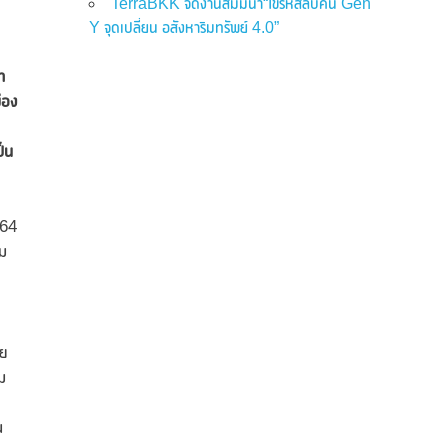
TerraBKK จัดงานสัมมนา“ไขรหัสลับคน Gen
Y จุดเปลี่ยน อสังหาริมทรัพย์ 4.0”
ท
ือง
ป็น
564
่ม
าย
ม
น