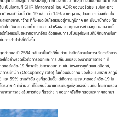
ุลทั้งในเชิงภูมิศาสตร์และฤดูกาลท่องเที่ยวมากที่สุด ทั้งนี้ในปีทีผ่านมาการฟ
คอื่น เป็นไปตามที่ SHR ได้คาดการณ์ โดย ADR ของพอร์ตโรงแรมในสหราช
ียวกันของปีก่อนโควิด-19 แล้วกว่า 14% สาเหตุจากอุปสงค์การท่องเที่ยวใน
แรมในสหราชอาณาจักร ที่ทั้งหมดเป็นโรงแรมอยู่ตามภูมิภาค และพึ่งพานักท่องเที่ย
เติบโตเกินคาด ตอกย้ำภาพความสำเร็จของกลยุทธ์การเข้าลงทุน นอกจากนี้
์ตโรงแรมในสหราชอาณาจักร ด้วยแผนการปรับปรุงโรงแรมที่มีศักยภาพในก
ในการทำกำไรที่ดียิ่งขึ้น
ท้ายของปี 2564 กลับมาฟื้นตัวดีขึ้น ด้วยประสิทธิภาพในการบริหารจัดการ
งได้อย่างรวดเร็วต่อการออกและการเปลี่ยนแปลงของมาตรการต่าง ๆ ที่
าดของโควิด-19 ที่ภาครัฐประกาศออกมา เช่น โครงการภูเก็ตแซนด์บ็อกซ์,
ตราการเข้าพัก (Occupancy rate) ในเดือนธันวาคม ของโรงแรมทราย ลากูน
64% และ 59% ตามลำดับ สูงที่สุดนับตั้งแต่เกิดการแพร่ระบาดของโควิด-19 ใน
าส 4 ที่ผ่านมา ก็ได้ขยับขึ้นมาแตะระดับสูงที่สุดของปีเช่นกัน โดยภาพรวม
 จากมาตรการส่งเสริมการท่องเที่ยวต่าง ๆ ของภาครัฐที่จะทยอยประกาศออกมา