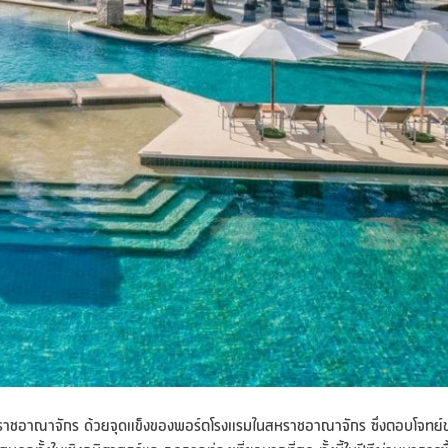
สหราชอาณาจักร ด้วยจุดแข็งของพอร์ตโรงแรมในสหราชอาณาจักร ซึ่งตอบโจทย์