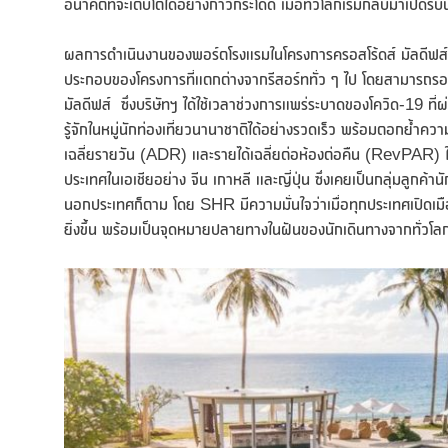
อนาคตที่จะเติบโตได้อย่างก้าวกระโดด เมื่อทั่วโลกเริ่มกลับมาเปิดรับ
ผลการดำเนินงานของพอร์ตโรงแรมในโครงการครอสโร้ดส์ มัลดีฟส์ ใน
ประกอบของโครงการที่แตกต่างจากรีสอร์ททั่ว ๆ ไป โดยสามารถรอง
มัลดีฟส์ ซึ่งบริษัทฯ ได้ใช้เวลาช่วงการแพร่ระบาดของโควิด-19 ที
รู้จักในหมู่นักท่องเที่ยวนานาชาติได้อย่างรวดเร็ว พร้อมตอกย้ำ
เฉลี่ยรายวัน (ADR) และรายได้เฉลี่ยต่อห้องต่อคืน (RevPAR) ในไตร
ประเทศในเอเชียอย่าง จีน เกาหลี และญี่ปุ่น ซึ่งเคยเป็นกลุ่มลูกค
นอกประเทศก็ตาม โดย SHR มีความมั่นใจว่าเมื่อทุกประเทศเปิดเมื
ยิ่งขึ้น พร้อมเป็นจุดหมายปลายทางในฝันของนักเดินทางจากทั่วโล