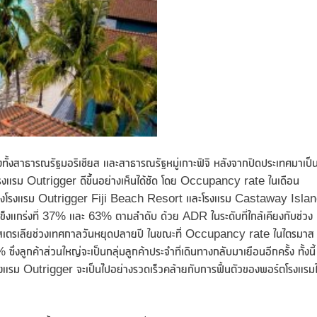
ของทั้งสาธารณรัฐมอริเชียส และสาธารณรัฐหมู่เกาะฟิจิ หลังจากปิดประเทศมาเป็
รงแรม Outrigger ดีขึ้นอย่างเห็นได้ชัด โดย Occupancy rate ในเดือน
างชาติของโรงแรม Outrigger Fiji Beach Resort และโรงแรม Castaway Isla
งแข็งแกร่งที่ 37% และ 63% ตามลำดับ ด้วย ADR ในระดับที่ใกล้เคียงกับช่วง
สเตรเลียช่วงเทศกาลวันหยุดปลายปี ในขณะที่ Occupancy rate ในไตรมาส
กค้าส่วนใหญ่จะเป็นกลุ่มลูกค้าประจำที่เดินทางกลับมาเยือนอีกครั้ง ทั้งนี้
โรงแรม Outrigger จะเป็นไปอย่างรวดเร็วคล้ายกับการฟื้นตัวของพอร์ตโรงแรม