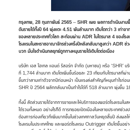
กรุงเทพ
, 28 กุมภาพันธ์ 2565
–
SHR เผย ผลการดำเนินงานฟื้นต
ดันรายได้ทั้งปี 64 พุ่งแตะ 4.51 พันล้านบาท เติบโตกว่า 3 เท่าจาก
ของหลายประเทศทั่วโลก สะท้อนผ่าน ADR ใน
ไตรมาส
4 ของโรงแร
โรงแรมในสหราชอาณาจักรช่วงครึ่งปีหลังกลับมาสูงกว่า
ADR
ช่ว
บวก
มั่นใจดำเนินกลยุทธ์ถูกทางหนุนรายได้เติบโตต่อเนื่อง
บริษัท เอส โฮเทล แอนด์ รีสอร์ท จำกัด (มหาชน) หรือ ‘SHR’ บริ
ที่ 1,744 ล้านบาท เติบโตเพิ่มขึ้นร้อยละ 23 เทียบกับไตรมาสที่
ขึ้นกว่าสามเท่าตัวจากปีก่อนหน้า เป็นแรงส่งสำคัญที่หนุนกำไรก
SHR ปี 2564 พลิกกลับมาเป็นกำไรได้ที่ 518 ล้านบาท พุ่งขึ้น 
ทั้งนี้ สัดส่วนรายได้จากการขายและให้บริการของพอร์ตโรงแรมใน
ได้รวมทั้งหมด อย่างไรก็ดี การทยอยเปิดเมืองในหลายประเทศช่วงป
ต้องการท่องเที่ยวที่เพิ่มมากขึ้นในช่วงเทศกาลวันหยุดสิ้นปี ส่ง
โรงแรมในประเทศไทย และพอร์ตโรงแรม Outrigger เติบโตขึ้นอย่า