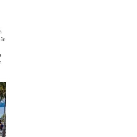
่
พัก
ก
ก