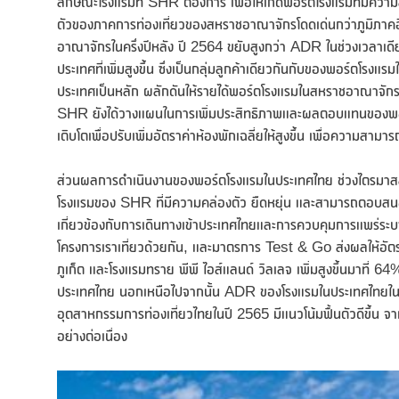
ลักษณะโรงแรมที่ SHR ต้องการ เพื่อให้เกิดพอร์ตโรงแรมที่มีความสมด
ตัวของภาคการท่องเที่ยวของสหราชอาณาจักรโดดเด่นกว่าภูมิภา
อาณาจักรในครึ่งปีหลัง ปี 2564 ขยับสูงกว่า ADR ในช่วงเวลาเด
ประเทศที่เพิ่มสูงขึ้น ซึ่งเป็นกลุ่มลูกค้าเดียวกันกับของพอร์ตโรง
ประเทศเป็นหลัก ผลักดันให้รายได้พอร์ตโรงแรมในสหราชอาณาจักร
SHR ยังได้วางแผนในการเพิ่มประสิทธิภาพและผลตอบแทนของพอร
เติบโตเพื่อปรับเพิ่มอัตราค่าห้องพักเฉลี่ยให้สูงขึ้น เพื่อความสามารถ
ส่วนผลการดำเนินงานของพอร์ตโรงแรมในประเทศไทย ช่วงไตรมาสสุด
โรงแรมของ SHR ที่มีความคล่องตัว ยืดหยุ่น และสามารถตอบสนอ
เกี่ยวข้องกับการเดินทางเข้าประเทศไทยและการควบคุมการแพร่ระบ
โครงการเราเที่ยวด้วยกัน, และมาตรการ Test & Go ส่งผลให้อั
ภูเก็ต และโรงแรมทราย พีพี ไอส์แลนด์ วิลเลจ เพิ่มสูงขึ้นมาที่ 
ประเทศไทย นอกเหนือไปจากนั้น ADR ของโรงแรมในประเทศไทยในไตรม
อุตสาหกรรมการท่องเที่ยวไทยในปี 2565 มีแนวโน้มฟื้นตัวดีขึ้น
อย่างต่อเนื่อง