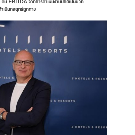
่า ดัน EBITDA จากการดำเนินงานปกติเป็นบวก
จดำเนินกลยุทธ์ถูกทาง