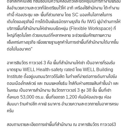
ดิจิทัลเทคโนโลยี ที่ชื่นชอบในความคล่องตัวและยืดหยุ่นในการทำงานพร้อม
สิ่งอำนวยความสะดวกที่จัดเตรียมไว้ให้ อาทิ เครื่องใช้สำนักงาน โต๊ะทำงาน
เก้าอี้ ห้องประชุม และ พื้นที่ส่วนกลาง โดย SC มองเห็นโอกาสในการ
เติบโตของธุรกิจนี้ การได้เป็นพันธมิตรทางธุรกิจ กับ IWG ผู้นำด้านการให้
บริการพื้นที่สำนักงานให้เช่าแบบยืดหยุ่น (Flexible Workspace) ที่
ใหญ่ที่สุดในโลก ด้วยแบรนด์ที่หลากหลาย จะช่วยเพิ่มศักยภาพความ
แข็งแกร่งทางธุรกิจ เพื่อขยายฐานลูกค้าในการเช่าพื้นที่สำนักงานได้มากขึ้น
ต่อไปในอนาคต”
อาคารชินวัตร ทาวเวอร์ 3 คือ พื้นที่สำนักงานให้เช่า เป็นอาคารที่รองรับ
มาตรฐาน WELL Health-safety rated โดย WELL Building
Institute ตั้งอยู่บนถนนวิภาวดีรังสิต ในทำเลที่ง่ายต่อการเดินทางไปยัง
ดอนเมืองโทลล์เวย์ และ ถนนพหลโยธิน ใกล้กับห้างสรรพสินค้าชั้นนำ และ
โรงแรม เป็นอาคารสำนักงาน ชินวัตรทาวเวอร์ 3 สูง 38 ชั้น พื้นที่เช่า
ทั้งหมด 53,000 ตร.ม. พื้นที่จอดรถ 1,200 คันมีห้องประชุม ห้อง
สัมมนา ร้านค้าปลีก คาเฟ่ ธนาคาร อำนวยความสะดวกภายในอาคารครบ
ครัน
สอบถามรายละเอียดการเช่าพื้นที่สำนักงาน ณ อาคารชินวัตร ทาวเวอร์3