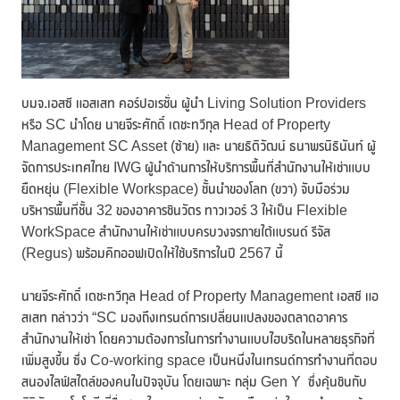
บมจ.เอสซี แอสเสท คอร์ปอเรชั่น ผู้นำ Living Solution Providers
หรือ SC นำโดย นายจีระศักดิ์ เตชะทวีกุล Head of Property
Management SC Asset (ซ้าย) และ นายธิติวัฒน์ ธนาพรนิธินันท์ ผู้
จัดการประเทศไทย IWG ผู้นำด้านการให้บริการพื้นที่สำนักงานให้เช่าแบบ
ยืดหยุ่น (Flexible Workspace) ชั้นนำของโลก (ขวา) จับมือร่วม
บริหารพื้นที่ชั้น 32 ของอาคารชินวัตร ทาวเวอร์ 3 ให้เป็น Flexible
WorkSpace สำนักงานให้เช่าแบบครบวงจรภายใต้แบรนด์ รีจัส
(Regus) พร้อมคิกออฟเปิดให้ใช้บริการในปี 2567 นี้
นายจีระศักดิ์ เตชะทวีกุล Head of Property Management เอสซี แอ
สเสท กล่าวว่า “SC มองถึงเทรนด์การเปลี่ยนแปลงของตลาดอาคาร
สำนักงานให้เช่า โดยความต้องการในการทำงานแบบไฮบริดในหลายธุรกิจที่
เพิ่มสูงขึ้น ซึ่ง Co-working space เป็นหนึ่งในเทรนด์การทำงานที่ตอบ
สนองไลฟ์สไตล์ของคนในปัจจุบัน โดยเฉพาะ กลุ่ม Gen Y ซึ่งคุ้นชินกับ