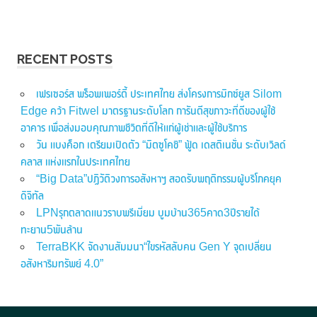
RECENT POSTS
เฟรเซอร์ส พร็อพเพอร์ตี้ ประเทศไทย ส่งโครงการมิกซ์ยูส Silom
Edge คว้า Fitwel มาตรฐานระดับโลก การันตีสุขภาวะที่ดีของผู้ใช้
อาคาร เพื่อส่งมอบคุณภาพชีวิตที่ดีให้แก่ผู้เช่าและผู้ใช้บริการ
วัน แบงค็อก เตรียมเปิดตัว “มิตซูโคชิ” ฟู้ด เดสติเนชั่น ระดับเวิลด์
คลาส แห่งแรกในประเทศไทย
“Big Data”ปฏิวัติวงการอสังหาฯ สอดรับพฤติกรรมผู้บริโภคยุค
ดิจิทัล
LPNรุกตลาดแนวราบพรีเมี่ยม บูมบ้าน365คาด3ปีรายได้
ทะยาน5พันล้าน
TerraBKK จัดงานสัมมนา“ไขรหัสลับคน Gen Y จุดเปลี่ยน
อสังหาริมทรัพย์ 4.0”