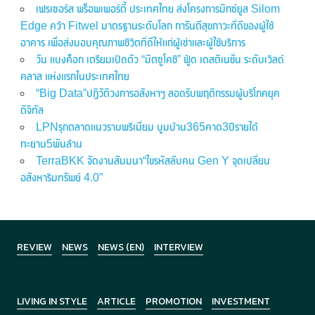
เฟรเซอร์ส พร็อพเพอร์ตี้ ประเทศไทย ส่งโครงการมิกซ์ยูส Silom
Edge คว้า Fitwel มาตรฐานระดับโลก การันตีสุขภาวะที่ดีของผู้ใช้
อาคาร เพื่อส่งมอบคุณภาพชีวิตที่ดีให้แก่ผู้เช่าและผู้ใช้บริการ
วัน แบงค็อก เตรียมเปิดตัว “มิตซูโคชิ” ฟู้ด เดสติเนชั่น ระดับเวิลด์
คลาส แห่งแรกในประเทศไทย
“Big Data”ปฏิวัติวงการอสังหาฯ สอดรับพฤติกรรมผู้บริโภคยุค
ดิจิทัล
LPNรุกตลาดแนวราบพรีเมี่ยม บูมบ้าน365คาด3ปีรายได้
ทะยาน5พันล้าน
TerraBKK จัดงานสัมมนา“ไขรหัสลับคน Gen Y จุดเปลี่ยน
อสังหาริมทรัพย์ 4.0”
REVIEW
NEWS
NEWS (EN)
INTERVIEW
LIVING IN STYLE
ARTICLE
PROMOTION
INVESTMENT