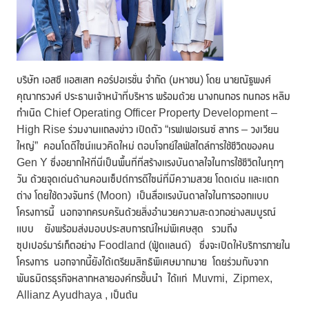
บริษัท เอสซี แอสเสท คอร์ปอเรชั่น จำกัด (มหาชน) โดย นายณัฐพงศ์
คุณากรวงศ์ ประธานเจ้าหน้าที่บริหาร พร้อมด้วย นางกนกอร กนกอร หลิม
กำเนิด Chief Operating Officer Property Development –
High Rise ร่วมงานแถลงข่าว เปิดตัว “เรฟเฟอเรนซ์ สาทร – วงเวียน
ใหญ่” คอนโดดีไซน์แนวคิดใหม่ ตอบโจทย์ไลฟ์สไตล์การใช้ชีวิตของคน
Gen Y ซึ่งอยากให้ที่นี่เป็นพื้นที่ที่สร้างแรงบันดาลใจในการใช้ชีวิตในทุกๆ
วัน ด้วยจุดเด่นด้านคอนเซ็ปต์การดีไซน์ที่มีความสวย โดดเด่น และแตก
ต่าง โดยใช้ดวงจันทร์ (Moon) เป็นสื่อแรงบันดาลใจในการออกแบบ
โครงการนี้ นอกจากครบครันด้วยสิ่งอำนวยความสะดวกอย่างสมบูรณ์
แบบ ยังพร้อมส่งมอบประสบการณ์ใหม่พิเศษสุด รวมถึง
ซุปเปอร์มาร์เก็ตอย่าง Foodland (ฟู้ดแลนด์) ซึ่งจะเปิดให้บริการภายใน
โครงการ นอกจากนี้ยังได้เตรียมสิทธิพิเศษมากมาย โดยร่วมกับจาก
พันธมิตรธุรกิจหลากหลายองค์กรชั้นนำ ได้แก่ Muvmi, Zipmex,
Allianz Ayudhaya , เป็นต้น