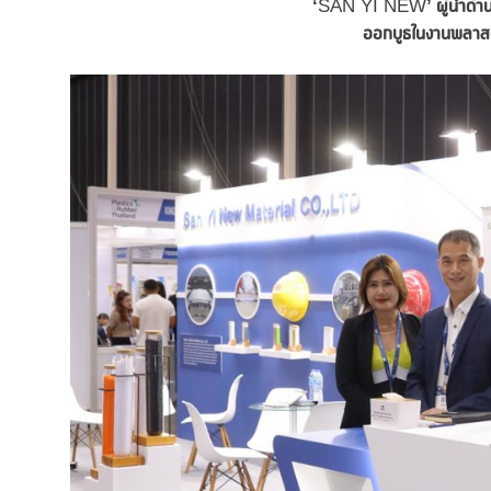
‘
SAN YI NEW
’ ผู้นำด้
ออกบูธในงาน
พลาสต