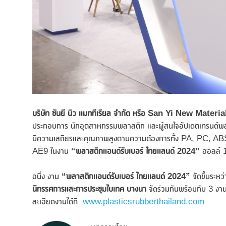
บริษัท ซันยี นิว แมททีเรียล จำกัด
หรือ
San Yi New Material
ประกอบการ นักอุตสาหกรรมพลาสติก และผู้สนใจอัปเดตเทรนด์พล
มีความเสถียรและคุณภาพสูงตามความต้องการทั้ง PA, PC, ABS,
AE9 ในงาน
“พลาสติกแอนด์รับเบอร์ ไทยแลนด์
2024”
ฮอลล์ 1
อนึ่ง งาน
“พลาสติกแอนด์รับเบอร์ ไทยแลนด์
2024”
จัดขึ้นระหว่
นิทร
รศการและการประชุมไบเทค บางนา
จัดร่วมกันพร้อมกับ 3 งา
ละเอียดงานได้ที่
www.plasticsrubberthailand.com