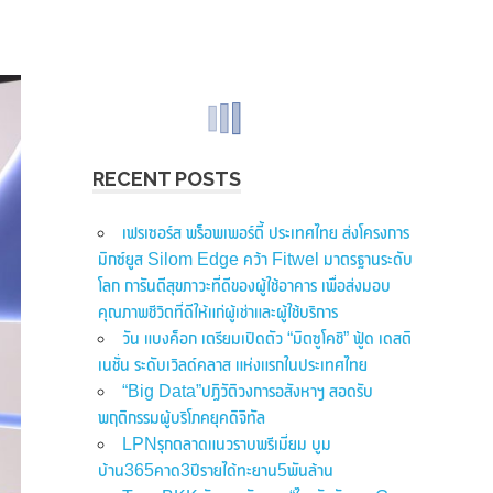
RECENT POSTS
เฟรเซอร์ส พร็อพเพอร์ตี้ ประเทศไทย ส่งโครงการ
มิกซ์ยูส Silom Edge คว้า Fitwel มาตรฐานระดับ
โลก การันตีสุขภาวะที่ดีของผู้ใช้อาคาร เพื่อส่งมอบ
คุณภาพชีวิตที่ดีให้แก่ผู้เช่าและผู้ใช้บริการ
วัน แบงค็อก เตรียมเปิดตัว “มิตซูโคชิ” ฟู้ด เดสติ
เนชั่น ระดับเวิลด์คลาส แห่งแรกในประเทศไทย
“Big Data”ปฏิวัติวงการอสังหาฯ สอดรับ
พฤติกรรมผู้บริโภคยุคดิจิทัล
LPNรุกตลาดแนวราบพรีเมี่ยม บูม
บ้าน365คาด3ปีรายได้ทะยาน5พันล้าน