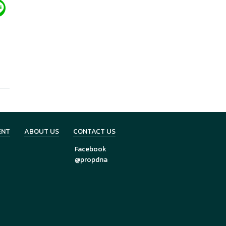
ENT
ABOUT US
CONTACT US
Facebook
@propdna