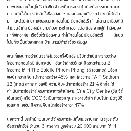
ประชาชนส่วนใหญ่ได้รับวัคซีน ซึ่งจะเป็นแรงกระตุ้นที่จะดึงบรรยากาศและ
ความมั่นใจในการตัดสินใจซื้ออสังหาฯ ตลอดจนลูกค้าชาวต่างชาติให้กลับ
มา และด้วยศักยภาพของตลาดคอนโดมิเนียมลักชัวรี่ ทำเลใจกลางเมืองที่มี
จำนวนจำกัด ยังคงมีความต้องการเข้ามาอย่างต่อเนื่อง จากผู้ที่กำลังมอง
หาที่พักอาศัย หรือซื้อไว้เพื่อลงทุน ทำให้คอนโดมิเนียมลักชัวรี่ มีแนว
โน้มที่จะฟื้นตัวจากกลุ่มเป้าหมายมีกำลังซื้อระดับสูง
ขณะที่แผนการดำเนินธุรกิจในช่วงครึ่งปีหลัง บริษัทดำเนินการก่อสร้าง
โครงการคอนโดมิเนียมระดับ อัลตร้าลักชัวรี่และเปิดขายจำนวน 2
โครงการ ได้แก่ The Estelle Phrom Phong (ดิ เอสเทลล์ พร้อม
พงษ์) ความคืบหน้าการก่อสร้าง 45% และ โครงการ TAIT Sathorn
12 (เทตต์ สาทร ทเวลฟ์) ความคืบหน้าการก่อสร้าง 21% อีกทั้ง ได้
ดำเนินการก่อสร้างโครงการอาคารสำนักงาน One City Centre (วัน ซิตี้
เซ็นเตอร์) หรือ OCC ซึ่งเป็นการร่วมทุนระหว่างบริษัท กับบริษัท มิตซูบิชิ
เอสเตท เอเชีย มีความคืบหน้าก่อสร้างกว่า 47%
นอกจากนี้ บริษัทมีแผนเปิดตัวโครงการใหม่ทั้งแนวราบและแนวสูงระดับ
อัลตร้าลักชัวรี่ จำนวน 3 โครงการ มูลค่ารวม 20,000 ล้านบาท ได้แก่