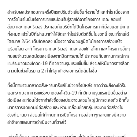
สำหรับผลประกอบการครึ่งปีแรกปรับตัวเพิ่มขึ้นทั้งรายได้และกำไร เนื่องจาก
การจัดโปรโมชั่นเร่งการขายและโอนรับรู้รายได้จากโครงการ เดอะ ลอฟท์
สีลม และ เดอะ ริเวอร์ ประกอบกับบริษัทได้ปิดโครงการเก่าที่มีส่วนลดพิเศษ
ทั้งหมดแล้วในปีที่ผ่านมาทำให้อัตรากำไรปรับตัวดีขึ้นในงวดนี้ ขณะที่รายได้
ไตรมาส 2/64 เติบโตลดลง เนื่องจากจำนวนยูนิตในโครงการสร้างเสร็จ
พร้อมโอน อาทิ โครงการ เดอะ ริเวอร์ เดอะ ลอฟท์ อโศก และ โครงการอื่นๆ
ทยอยจำนวนลดน้อยลงเนื่องจากปิดการขายได้ ประกอบกับสถานการณ์การ
แพร่ระบาดของโควิด-19 ที่ทวีความรุนแรงเพิ่มขึ้น ส่งผลให้มีมาตรการล็อก
ดาวน์ในช่วงไตรมาส 2 ทำให้ลูกค้าชะลอการตัดสินใจซื้อ
ทั้งนี้ภาพรวมตลาดอสังหาริมทรัพย์ในช่วงครึ่งปีหลัง คาดว่าจะยังคงได้รับ
ผลกระทบจากการแพร่ระบาดของโควิด-19 ที่ทวีความรุนแรงเพิ่มขึ้นอย่าง
ต่อเนื่อง สะท้อนได้จากกำลังซื้อของประชาชนส่วนใหญ่มีการชะลอตัว อีกทั้ง
มาตรการปิดแคมป์ก่อสร้าง และ ห้ามเคลื่อนย้ายกลุ่มแรงงานก่อสร้างใน
ช่วงที่ผ่านมา ส่งผลให้กำหนดการเปิดโครงการอสังหาฯหลายแห่งมีความ
ล่าช้าจากแผนการดำเนินงานที่วางไว้
อย่างไรก็ตาม สถานการณ์ดังกล่าวอาจมีแนวโน้มคลี่คลาย ภายหลังจากที่