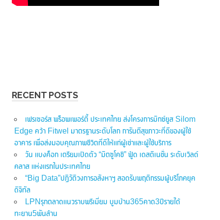
RECENT POSTS
เฟรเซอร์ส พร็อพเพอร์ตี้ ประเทศไทย ส่งโครงการมิกซ์ยูส Silom
Edge คว้า Fitwel มาตรฐานระดับโลก การันตีสุขภาวะที่ดีของผู้ใช้
อาคาร เพื่อส่งมอบคุณภาพชีวิตที่ดีให้แก่ผู้เช่าและผู้ใช้บริการ
วัน แบงค็อก เตรียมเปิดตัว “มิตซูโคชิ” ฟู้ด เดสติเนชั่น ระดับเวิลด์
คลาส แห่งแรกในประเทศไทย
“Big Data”ปฏิวัติวงการอสังหาฯ สอดรับพฤติกรรมผู้บริโภคยุค
ดิจิทัล
LPNรุกตลาดแนวราบพรีเมี่ยม บูมบ้าน365คาด3ปีรายได้
ทะยาน5พันล้าน