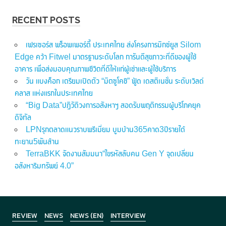
RECENT POSTS
เฟรเซอร์ส พร็อพเพอร์ตี้ ประเทศไทย ส่งโครงการมิกซ์ยูส Silom
Edge คว้า Fitwel มาตรฐานระดับโลก การันตีสุขภาวะที่ดีของผู้ใช้
อาคาร เพื่อส่งมอบคุณภาพชีวิตที่ดีให้แก่ผู้เช่าและผู้ใช้บริการ
วัน แบงค็อก เตรียมเปิดตัว “มิตซูโคชิ” ฟู้ด เดสติเนชั่น ระดับเวิลด์
คลาส แห่งแรกในประเทศไทย
“Big Data”ปฏิวัติวงการอสังหาฯ สอดรับพฤติกรรมผู้บริโภคยุค
ดิจิทัล
LPNรุกตลาดแนวราบพรีเมี่ยม บูมบ้าน365คาด3ปีรายได้
ทะยาน5พันล้าน
TerraBKK จัดงานสัมมนา“ไขรหัสลับคน Gen Y จุดเปลี่ยน
อสังหาริมทรัพย์ 4.0”
REVIEW
NEWS
NEWS (EN)
INTERVIEW