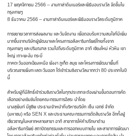
17 พฤศจิกายน 2566 – งานกาล่าดินเนอร์และพิธีมอบรางวัล จัดขึ้นใน
กรุงเทพฯ
8 ธันวาคม 2566 – งานกาล่าดินเนอร์และพิธีมอบรางวัลระดับภูมิภาค
การขยายเวลาการส่งผลงาน และวันจัดงาน เพื่อตอบรับความสนใจที่มีเพิ่ม
มากขึ้นจากบริษัทผู้พัฒนาและโครงการอสังหาริมทรัพย์ไทยทั้งจาก
กรุงเทพฯ และปริมณฑล รวมไปถึงระดับภูมิภาค อาทิ เชียงใหม่ หัวหิน เขา
ใหญ่ เกาะพะงัน กระบี่
ภาคตะวันออกเฉียงเหนือ พังงา ภูเก็ต สมุย และโครงการพัฒนาพื้นที่
บริเวณชายฝั่งทะเลตะวันออก ได้เข้าร่วมชิงรางวัลมากกว่า 80 ประเภทในปี
นี้
สำหรับผู้ที่มีสิทธิ์เข้าร่วมชิงรางวัลในทุกประเภทจะต้องผ่านขั้นตอนการคัด
เลือกอย่างเข้มข้นโดยคณะกรรมการอิสระ นำโดย
นางสุพินท์ มีชูชีพ ประธานเจ้าหน้าที่บริหารบริษัท เซ็น เอกซ์ จำกัด
(มหาชน) หรือ SEN X และประธานคณะกรรมการตัดสินรางวัล อีกทั้งผู้
เชี่ยวชาญในหลากหลายสาขา อาทิ สาขาการให้คำปรึกษาด้าน
อสังหาริมทรัพย์ สถาปัตยกรรมและการออกแบบภายใน และสาขาการพัฒนา
โครงการอสังหาริมทรัพย์อย่างยั่งยืน ผ่านการดูแลกระบวนการตัดสิน นำ