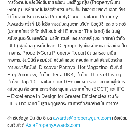
การจัดงานในครั้งนี้จัดขึ้นโดย พร็อพเพอร์ตี้กูรู กรุ๊ป (PropertyGuru
Group) บริษัทเทคโนโลยีอสังหาริมทรัพย์ชั้นนำของเอเชียตะวันออกเฉียง
ใต้ โดยงานประกาศรางวัล PropertyGuru Thailand Property
Awards ครั้งที่ 18 ได้รับการสนับสนุนจาก บริษัท มิตซูบิชิ เอลเลเวเตอร์
(ประเทศไทย) จำกัด (Mitsubishi Elevator Thailand) ซึ่งเป็นผู้
สนับสนุนระดับแพลตินัม, บริษัท โจนส์ แลง ลาซาลล์ (ประเทศไทย) จำกัด
(JLL) ผู้สนับสนุนระดับโกลด์, DDproperty พันธมิตรพอร์ทัลอย่างเป็น
ทางการ, PropertyGuru Property Report นิตยสารอย่างเป็น
ทางการ, อินฟินิตี้ คอมมิวนิเคชั่นส์ แอนด์ คอนซัลแทนส์ พันธมิตรด้าน
การประชาสัมพันธ์, Discover Pattaya, Hot Magazine, เว็บไซต์
Prop2morrow, เว็บไซต์ Terra BKK, เว็บไซต์ Think of Living,
เว็บไซต์ Top 10 Thailand และ REm พันธมิตรสื่อ, สมาคมผู้ให้การ
สนับสนุน คือ สภาหอการค้าอังกฤษแห่งประเทศไทย (BCCT) และ IFC
– Excellence in Design for Greater Efficiencies รวมถึง
HLB Thailand ในฐานะผู้ดูแลกระบวนการตัดสินอย่างเป็นทางการ
สำหรับข้อมูลเพิ่มเติม อีเมล
awards@propertyguru.com
หรือเยี่ยม
ชมเว็บไซต์
AsiaPropertyAwards.com