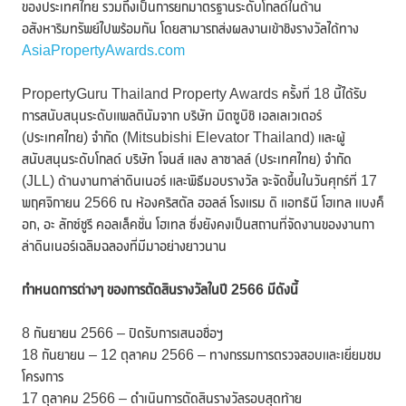
ของประเทศไทย รวมถึงเป็นการยกมาตรฐานระดับโกลด์ในด้าน
อสังหาริมทรัพย์ไปพร้อมกัน โดยสามารถส่งผลงานเข้าชิงรางวัลได้ทาง
AsiaPropertyAwards.com
PropertyGuru Thailand Property Awards ครั้งที่ 18 นี้ได้รับ
การสนับสนุนระดับแพลตินัมจาก บริษัท มิตซูบิชิ เอลเลเวเตอร์
(ประเทศไทย) จำกัด (Mitsubishi Elevator Thailand) และผู้
สนับสนุนระดับโกลด์ บริษัท โจนส์ แลง ลาซาลล์ (ประเทศไทย) จำกัด
(JLL) ด้านงานกาล่าดินเนอร์ และพิธีมอบรางวัล จะจัดขึ้นในวันศุกร์ที่ 17
พฤศจิกายน 2566 ณ ห้องคริสตัล ฮอลล์ โรงแรม ดิ แอทธินี โฮเทล แบงค็
อก, อะ ลักซ์ชูรี คอลเล็คชั่น โฮเทล ซึ่งยังคงเป็นสถานที่จัดงานของงานกา
ล่าดินเนอร์เฉลิมฉลองที่มีมาอย่างยาวนาน
กำหนดการต่างๆ ของการตัดสินรางวัลในปี
2566
มีดังนี้
8 กันยายน 2566 – ปิดรับการเสนอชื่อฯ
18 กันยายน – 12 ตุลาคม 2566 – ทางกรรมการตรวจสอบและเยี่ยมชม
โครงการ
17 ตุลาคม 2566 – ดำเนินการตัดสินรางวัลรอบสุดท้าย