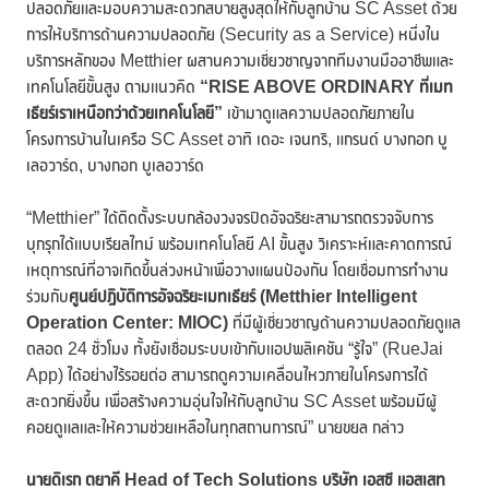
ปลอดภัยและมอบความสะดวกสบายสูงสุดให้กับลูกบ้าน SC Asset ด้วย
การให้บริการด้านความปลอดภัย (Security as a Service) หนึ่งใน
บริการหลักของ Metthier ผสานความเชี่ยวชาญจากทีมงานมืออาชีพและ
เทคโนโลยีขั้นสูง ตามแนวคิด
“
RISE ABOVE ORDINARY ที่เมท
เธียร์เราเหนือกว่าด้วยเทคโนโลยี”
เข้ามาดูแลความปลอดภัยภายใน
โครงการบ้านในเครือ SC Asset อาทิ เดอะ เจนทริ, แกรนด์ บางกอก บู
เลอวาร์ด, บางกอก บูเลอวาร์ด
“Metthier” ได้ติดตั้งระบบกล้องวงจรปิดอัจฉริยะสามารถตรวจจับการ
บุกรุกได้แบบเรียลไทม์ พร้อมเทคโนโลยี AI ขั้นสูง วิเคราะห์และคาดการณ์
เหตุการณ์ที่อาจเกิดขึ้นล่วงหน้าเพื่อวางแผนป้องกัน โดยเชื่อมการทำงาน
ร่วมกับ
ศูนย์ปฏิบัติการอัจฉริยะเมทเธียร์ (
Metthier Intelligent
Operation Center: MIOC)
ที่มีผู้เชี่ยวชาญด้านความปลอดภัยดูแล
ตลอด 24 ชั่วโมง ทั้งยังเชื่อมระบบเข้ากับแอปพลิเคชัน “รู้ใจ” (RueJai
App) ได้อย่างไร้รอยต่อ สามารถดูความเคลื่อนไหวภายในโครงการได้
สะดวกยิ่งขึ้น เพื่อสร้างความอุ่นใจให้กับลูกบ้าน SC Asset พร้อมมีผู้
คอยดูแลและให้ความช่วยเหลือในทุกสถานการณ์” นายขยล กล่าว
นายดิเรก ตยาคี
Head of Tech Solutions
บริษัท เอสซี แอสเสท