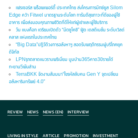
เฟรเซอร์ส พร็อพเพอร์ตี้ ประเทศไทย ส่งโครงการมิกซ์ยูส Silom
Edge คว้า Fitwel มาตรฐานระดับโลก การันตีสุขภาวะที่ดีของผู้ใช้
อาคาร เพื่อส่งมอบคุณภาพชีวิตที่ดีให้แก่ผู้เช่าและผู้ใช้บริการ
วัน แบงค็อก เตรียมเปิดตัว “มิตซูโคชิ” ฟู้ด เดสติเนชั่น ระดับเวิลด์
คลาส แห่งแรกในประเทศไทย
“Big Data”ปฏิวัติวงการอสังหาฯ สอดรับพฤติกรรมผู้บริโภคยุค
ดิจิทัล
LPNรุกตลาดแนวราบพรีเมี่ยม บูมบ้าน365คาด3ปีรายได้
ทะยาน5พันล้าน
TerraBKK จัดงานสัมมนา“ไขรหัสลับคน Gen Y จุดเปลี่ยน
อสังหาริมทรัพย์ 4.0”
REVIEW
NEWS
NEWS (EN)
INTERVIEW
LIVING IN STYLE
ARTICLE
PROMOTION
INVESTMENT