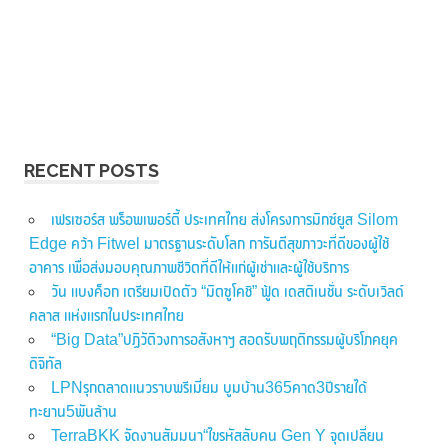
RECENT POSTS
เฟรเซอร์ส พร็อพเพอร์ตี้ ประเทศไทย ส่งโครงการมิกซ์ยูส Silom
Edge คว้า Fitwel มาตรฐานระดับโลก การันตีสุขภาวะที่ดีของผู้ใช้
อาคาร เพื่อส่งมอบคุณภาพชีวิตที่ดีให้แก่ผู้เช่าและผู้ใช้บริการ
วัน แบงค็อก เตรียมเปิดตัว “มิตซูโคชิ” ฟู้ด เดสติเนชั่น ระดับเวิลด์
คลาส แห่งแรกในประเทศไทย
“Big Data”ปฏิวัติวงการอสังหาฯ สอดรับพฤติกรรมผู้บริโภคยุค
ดิจิทัล
LPNรุกตลาดแนวราบพรีเมี่ยม บูมบ้าน365คาด3ปีรายได้
ทะยาน5พันล้าน
TerraBKK จัดงานสัมมนา“ไขรหัสลับคน Gen Y จุดเปลี่ยน