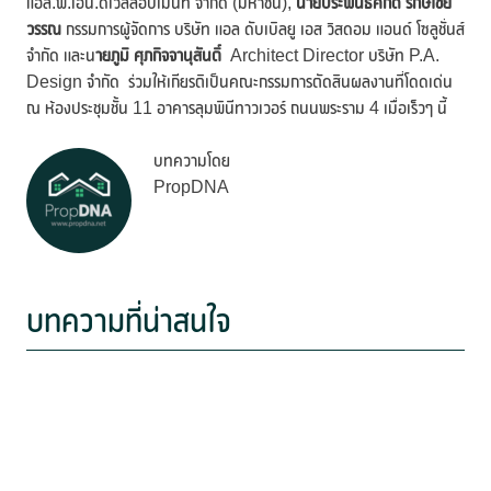
แอล.พี.เอ็น.ดีเวลลอปเมนท์ จำกัด (มหาชน),
นายประพันธ์ศักดิ์ รักษ์ไชย
วรรณ
กรรมการผู้จัดการ บริษัท แอล ดับเบิลยู เอส วิสดอม แอนด์ โซลูชั่นส์
จำกัด และน
ายภูมิ ศุภกิจจานุสันติ์
Architect Director บริษัท P.A.
Design จำกัด ร่วมให้เกียรติเป็นคณะกรรมการตัดสินผลงานที่โดดเด่น
ณ ห้องประชุมชั้น 11 อาคารลุมพินีทาวเวอร์ ถนนพระราม 4 เมื่อเร็วๆ นี้
บทความโดย
PropDNA
บทความที่น่าสนใจ