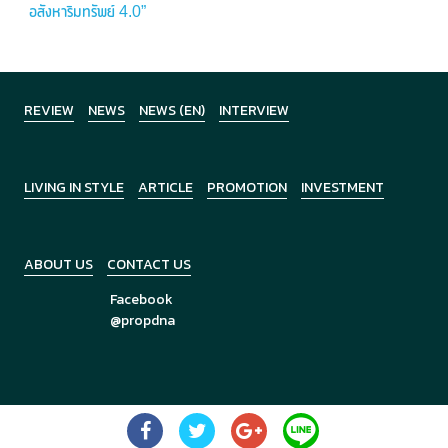
อสังหาริมทรัพย์ 4.0”
REVIEW
NEWS
NEWS (EN)
INTERVIEW
LIVING IN STYLE
ARTICLE
PROMOTION
INVESTMENT
ABOUT US
CONTACT US
Facebook
@propdna
Copyright © 2026
PropDNA
All Rights Reserved.