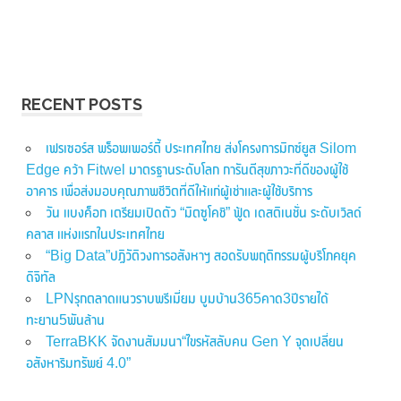
RECENT POSTS
เฟรเซอร์ส พร็อพเพอร์ตี้ ประเทศไทย ส่งโครงการมิกซ์ยูส Silom
Edge คว้า Fitwel มาตรฐานระดับโลก การันตีสุขภาวะที่ดีของผู้ใช้
อาคาร เพื่อส่งมอบคุณภาพชีวิตที่ดีให้แก่ผู้เช่าและผู้ใช้บริการ
วัน แบงค็อก เตรียมเปิดตัว “มิตซูโคชิ” ฟู้ด เดสติเนชั่น ระดับเวิลด์
คลาส แห่งแรกในประเทศไทย
“Big Data”ปฏิวัติวงการอสังหาฯ สอดรับพฤติกรรมผู้บริโภคยุค
ดิจิทัล
LPNรุกตลาดแนวราบพรีเมี่ยม บูมบ้าน365คาด3ปีรายได้
ทะยาน5พันล้าน
TerraBKK จัดงานสัมมนา“ไขรหัสลับคน Gen Y จุดเปลี่ยน
อสังหาริมทรัพย์ 4.0”