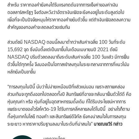
สำหรับ ราคาทองคำยังคงได้รับแรงกดดันจากการแข็งค่าของค่าเงิน
ดอลลาร์สหรัฐฯ จึงต้องหวังว่าอัตราเงินเฟ้อจะยังคงอยู่ในระดับสูงต่อไป
เพื่อที่จะเป็นปัจจัยหนุนให้ราคาทองคำขยับตัวขึ้น แต่ถ้าเงินเฟ้อลดลงความ
สำคัญของทองคำจะลดลงด้วยเช่นกัน
ส่วนดัชนี NASDAQ ตอนนี้ลงมาต่ำกว่าเส้นค่าเฉลี่ย 100 วันที่ระดับ
15,692 จุด ซึ่งนับตั้งแต่เป็นขาขึ้นในเดือนเมษายนปี 2021 ดัชนี
NASDAQ ปรับตัวลดลงมาถึงระดับเส้นค่าเฉลี่ย 100 วันแล้ว มีการฟื้น
ตัวขึ้นได้ทุกครั้ง จึงมองเป็นโอกาสเข้าลงทุนในระยะกลางจากการที่แนวโน้ม
หลักยังเป็นขาขึ้น
“การลงทุนในปีนี้ นับว่าไม่ง่ายเหมือนปีที่แล้วแน่นอน เพราะสภาพคล่อง
ส่วนเกินจะถูกดึงออกไปตลอดทั้งปี สินทรัพย์ที่อาจจะกลับมาฟื้นตัวได้ดี คือ
หุ้นคุณค่า หรือ หุ้นที่อยู่ในอุตสาหกรรมดั้งเดิม ที่ได้รับประโยชน์หากการ
แพร่ระบาดของไวรัสโควิด-19 ได้รับการคลี่คลายลงได้ในปีนี้ อย่างไรก็ตาม
ทั้งหุ้นเทคโนโลยี ทองคำ และสินทรัพย์ดิจิทัล ยังคงน่าสนใจในการลงทุน
ระยะยาว หากราคาปรับฐานลงมาในระดับที่น่าสนใจ”
นายณพวีร์ กล่าว
บทความโดย