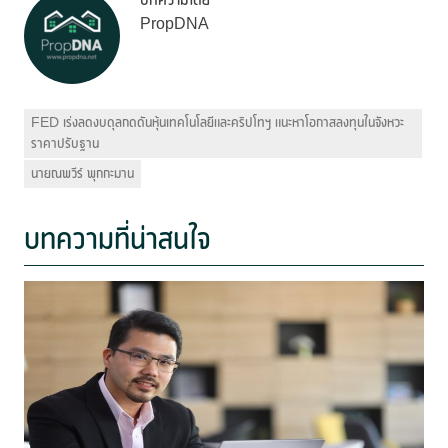
PropDNA
FED เร่งลดงบดุลกดดันหุ้นเทคโนโลยีและคริปโทฯ แนะหาโอกาสลงทุนในจังหวะ
ราคาปรับฐาน
นายณพวีร์ พุกกะมาน
บทความที่น่าสนใจ