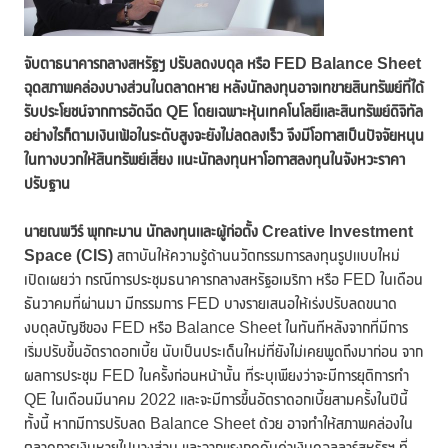
จับตาธนาคารกลางสหรัฐฯ ปรับลดงบดุล หรือ
FED Balance Sheet
ฉุดสภาพคล่องบางส่วนในตลาดหาย หลังนักลงทุนอาจเทขายสินทรัพย์ที่ได้
รับประโยชน์จากการอัดฉีด QE โดยเฉพาะหุ้นเทคโนโลยีและสินทรัพย์ดิจิทัล
อย่างไรก็ตามเงินเฟ้อในระดับสูงจะยังไม่ลดลงเร็ว จึงมีโอกาสเป็นปัจจัยหนุน
ในทางบวกให้สินทรัพย์เสี่ยง แนะนักลงทุนหาโอกาสลงทุนในจังหวะราคา
ปรับฐาน
นายณพวีร์ พุกกะมาน นักลงทุนและผู้ก่อตั้ง
Creative Investment
Space (CIS)
สถาบันให้ความรู้ด้านนวัตกรรมการลงทุนรูปแบบใหม่
เปิดเผยว่า กรณีการประชุมธนาคารกลางสหรัฐอเมริกา หรือ FED ในเดือน
ธันวาคมที่ผ่านมา มีกรรมการ FED บางรายเสนอให้เร่งปรับลดขนาด
งบดุลบัญชีของ FED หรือ Balance Sheet ในทันทีหลังจากที่มีการ
เริ่มปรับขึ้นอัตราดอกเบี้ย นับเป็นประเด็นใหม่ที่ยังไม่เคยพูดถึงมาก่อน จาก
ผลการประชุม FED ในครั้งก่อนหน้านั้น ที่ระบุเพียงว่าจะมีการยุติการทำ
QE ในเดือนมีนาคม 2022 และจะมีการขึ้นอัตราดอกเบี้ยสามครั้งในปีนี้
ทั้งนี้ หากมีการปรับลด Balance Sheet ด้วย อาจทำให้สภาพคล่องใน
ตลาดการเงินหายไปบางส่วน และจากแรงกดดันค่าเงินดอลลาร์สหรัฐฯ ที่