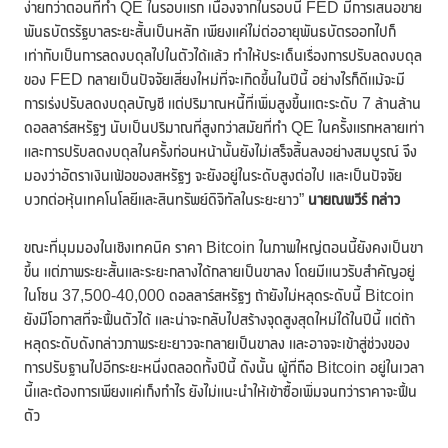
ง่ายกว่าตอนที่ทำ QE ในรอบแรก เนื่องจากในรอบนี้ FED มีการเสนอขาย
พันธบัตรรัฐบาลระยะสั้นเป็นหลัก เพียงแค่ไม่ต่ออายุพันธบัตรออกไปก็
เท่ากับเป็นการลดงบดุลไปในตัวได้แล้ว ทำให้ประเด็นเรื่องการปรับลดงบดุล
ของ FED กลายเป็นปัจจัยเสี่ยงใหม่ที่จะเกิดขึ้นในปีนี้ อย่างไรก็ดีแม้จะมี
การเร่งปรับลดงบดุลบัญชี แต่ปริมาณหนี้ที่เพิ่มสูงขึ้นแตะระดับ 7 ล้านล้าน
ดอลลาร์สหรัฐฯ นับเป็นปริมาณที่สูงกว่าสมัยที่ทำ QE ในครั้งแรกหลายเท่า
และการปรับลดงบดุลในครั้งก่อนหน้านั้นยังไม่เสร็จสิ้นลงอย่างสมบูรณ์ จึง
มองว่าอัตราเงินเฟ้อของสหรัฐฯ จะยังอยู่ในระดับสูงต่อไป และเป็นปัจจัย
บวกต่อหุ้นเทคโนโลยีและสินทรัพย์ดิจิทัลในระยะยาว”
นายณพวีร์ กล่าว
ขณะที่มุมมองในเชิงเทคนิค ราคา Bitcoin ในภาพใหญ่ตอนนี้ยังคงเป็นขา
ขึ้น แต่ภาพระยะสั้นและระยะกลางได้กลายเป็นขาลง โดยมีแนวรับสำคัญอยู่
ในโซน 37,500-40,000 ดอลลาร์สหรัฐฯ ถ้ายังไม่หลุดระดับนี้ Bitcoin
ยังมีโอกาสที่จะฟื้นตัวได้ และน่าจะกลับไปสร้างจุดสูงสุดใหม่ได้ในปีนี้ แต่ถ้า
หลุดระดับดังกล่าวภาพระยะยาวจะกลายเป็นขาลง และอาจจะเข้าสู่ช่วงของ
การปรับฐานไปอีกระยะหนึ่งตลอดทั้งปีนี้ ดังนั้น ผู้ที่ถือ Bitcoin อยู่ในเวลา
นี้และต้องการเพียงแค่เก็งกำไร ยังไม่แนะนำให้เข้าซื้อเพิ่มจนกว่าราคาจะฟื้น
ตัว