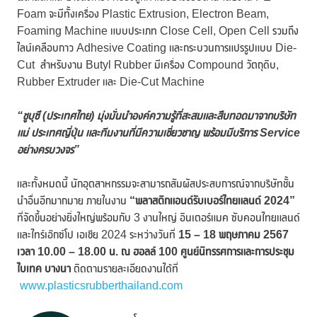
Foam จะมีทั้งเครื่อง Plastic Extrusion, Electron Beam,
Foaming Machine แบบประเภท Close Cell, Open Cell รวมถึง
ไลน์เคลือบกาว Adhesive Coating และกระบวนการแปรรูปแบบ Die-
Cut
สำหรับงาน Butyl Rubber มีเครื่อง Compound วัตถุดิบ,
Rubber Extruder และ Die-Cut Machine
“
ชูบุซึ (ประเทศไทย)
มุ่งมั่นนำองค์ความรู้ที่สะสมและสืบทอดมาจากบริษัท
แม่ ประเทศญี่ปุ่น และทีมงานที่มีความเชี่ยวชาญ พร้อมมีบริการ
Service
อย่างครบวงจร”
และทั้งหมดนี้ นักอุตสาหกรรมจะสามารถสัมผัสประสบการณ์จากบริษัทชั้น
นำอื่นอีกมากมาย ภายในงาน
“พลาสติกแอนด์รับเบอร์ไทยแลนด์
2024”
ที่จัดขึ้นอย่างยิ่งใหญ่พร้อมกับ 3 งานใหญ่ อินเตอร์แมค ซับคอนไทยแลนด์
และไทร์เอ๊กซ์โป เอเชีย 2024 ระหว่างวันที่
15 – 18
พฤษภาคม
2567
เวลา 10.00 – 18.00 น. ณ ฮอลล์ 100 ศูนย์นิทร
รศการและการประชุม
ไบเทค บางนา
ติดตามรายละเอียดงานได้ที่
www.plasticsrubberthailand.com