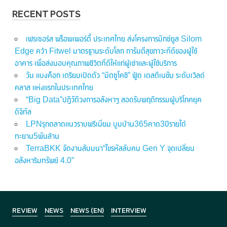
RECENT POSTS
เฟรเซอร์ส พร็อพเพอร์ตี้ ประเทศไทย ส่งโครงการมิกซ์ยูส Silom
Edge คว้า Fitwel มาตรฐานระดับโลก การันตีสุขภาวะที่ดีของผู้ใช้
อาคาร เพื่อส่งมอบคุณภาพชีวิตที่ดีให้แก่ผู้เช่าและผู้ใช้บริการ
วัน แบงค็อก เตรียมเปิดตัว “มิตซูโคชิ” ฟู้ด เดสติเนชั่น ระดับเวิลด์
คลาส แห่งแรกในประเทศไทย
“Big Data”ปฏิวัติวงการอสังหาฯ สอดรับพฤติกรรมผู้บริโภคยุค
ดิจิทัล
LPNรุกตลาดแนวราบพรีเมี่ยม บูมบ้าน365คาด3ปีรายได้
ทะยาน5พันล้าน
TerraBKK จัดงานสัมมนา“ไขรหัสลับคน Gen Y จุดเปลี่ยน
อสังหาริมทรัพย์ 4.0”
REVIEW
NEWS
NEWS (EN)
INTERVIEW