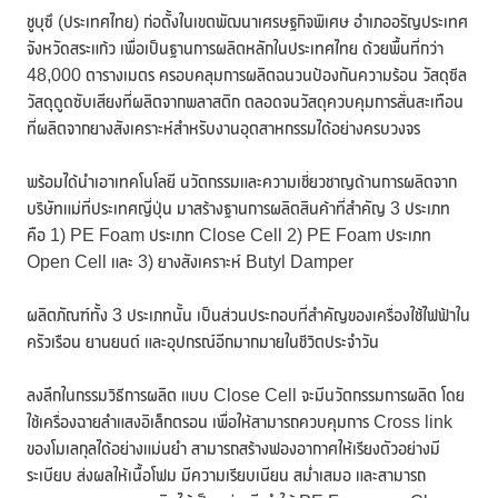
ชูบุซึ (ประเทศไทย) ก่อตั้งในเขตพัฒนาเศรษฐกิจพิเศษ อำเภออรัญประเทศ
จังหวัดสระแก้ว เพื่อเป็นฐานการผลิตหลักในประเทศไทย ด้วยพื้นที่กว่า
48,000 ตารางเมตร ครอบคลุมการผลิตฉนวนป้องกันความร้อน วัสดุซีล
วัสดุดูดซับเสียงที่ผลิตจากพลาสติก ตลอดจนวัสดุควบคุมการสั่นสะเทือน
ที่ผลิตจากยางสังเคราะห์สำหรับงานอุตสาหกรรมได้อย่างครบวงจร
พร้อมได้นำเอาเทคโนโลยี นวัตกรรมและความเชี่ยวชาญด้านการผลิตจาก
บริษัทแม่ที่ประเทศญี่ปุ่น มาสร้างฐานการผลิตสินค้าที่สำคัญ 3 ประเภท
คือ 1) PE Foam ประเภท Close Cell 2) PE Foam ประเภท
Open Cell และ 3) ยางสังเคราะห์ Butyl Damper
ผลิตภัณฑ์ทั้ง 3 ประเภทนั้น เป็นส่วนประกอบที่สำคัญของเครื่องใช้ไฟฟ้าใน
ครัวเรือน ยานยนต์ และอุปกรณ์อีกมากมายในชีวิตประจำวัน
ลงลึกในกรรมวิธีการผลิต แบบ Close Cell จะมีนวัตกรรมการผลิต โดย
ใช้เครื่องฉายลำแสงอิเล็กตรอน เพื่อให้สามารถควบคุมการ Cross link
ของโมเลกุลได้อย่างแม่นยำ สามารถสร้างฟองอากาศให้เรียงตัวอย่างมี
ระเบียบ ส่งผลให้เนื้อโฟม มีความเรียบเนียน สม่ำเสมอ และสามารถ