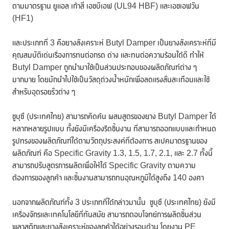
ตามมาตรฐาน ยูแอล เก้าสี่ เอชบีเอฟ (UL94 HBF) และเอชเอฟวัน
(HF1)
และประเภทที่ 3 คือยางสังเคราะห์ Butyl Damper เป็นยางสังเคราะห์ที่มี
คุณสมบัติเด่นเรื่องการทนต่อกรด ด่าง และทนต่อความร้อนได้ดี ทำให้
Butyl Damper ถูกนำมาใช้เป็นส่วนประกอบของผลิตภัณฑ์ต่าง ๆ
มากมาย โดยมักนำไปใช้เป็นวัสดุถ่วงน้ำหนักเพื่อลดแรงสั่นสะเทือนและใช้
สำหรับอุดรอยรั่วต่าง ๆ
ชูบุซึ (ประเทศไทย) สามารถคิดค้น ผสมสูตรของยาง Butyl Damper ได้
หลากหลายรูปแบบ ทั้งยังมีเครื่องรีดชิ้นงาน ที่สามารถออกแบบและกำหนด
รูปทรงของผลิตภัณฑ์ได้ตามวัตถุประสงค์ที่ต้องการ สเปคมาตรฐานของ
ผลิตภัณฑ์ คือ Specific Gravity 1.3, 1.5, 1.7, 2.1, และ 2.7 ทั้งนี้
สามารถปรับสูตรการผลิตเพื่อให้ได้ Specific Gravity ตามความ
ต้องการของลูกค้า และชิ้นงานสามารถทนอุณหภูมิได้สูงถึง 140 องศา
นอกจากผลิตภัณฑ์ทั้ง 3 ประเภทที่ได้กล่าวมานั้น ชูบุซึ (ประเทศไทย) ยังมี
เครื่องจักรและเทคโนโลยีที่ทันสมัย สามารถตอบโจทย์การผลิตชิ้นส่วน
พลาสติกและยางสังเคราะห์ของลูกค้าได้อย่างรอบด้าน โดยงาน PE