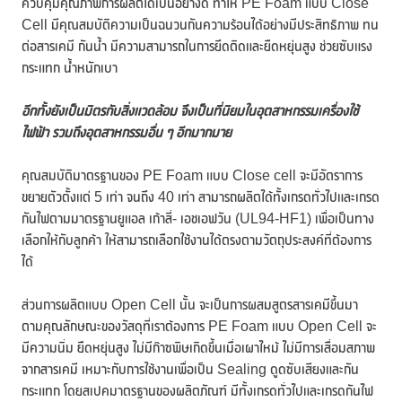
ควบคุมคุณภาพการผลิตได้เป็นอย่างดี ทำให้ PE Foam แบบ Close
Cell มีคุณสมบัติความเป็นฉนวนกันความร้อนได้อย่างมีประสิทธิภาพ ทน
ต่อสารเคมี กันน้ำ มีความสามารถในการยึดติดและยืดหยุ่นสูง ช่วยซับแรง
กระแทก น้ำหนักเบา
อีกทั้งยังเป็นมิตรกับสิ่งแวดล้อม จึงเป็นที่นิยมในอุตสาหกรรมเครื่องใช้
ไฟฟ้า รวมถึงอุตสาหกรรมอื่น ๆ อีกมากมาย
คุณสมบัติมาตรฐานของ PE Foam แบบ Close cell จะมีอัตราการ
ขยายตัวตั้งแต่ 5 เท่า จนถึง 40 เท่า สามารถผลิตได้ทั้งเกรดทั่วไปและเกรด
กันไฟตามมาตรฐานยูแอล เก้าสี่- เอชเอฟวัน (UL94-HF1) เพื่อเป็นทาง
เลือกให้กับลูกค้า ให้สามารถเลือกใช้งานได้ตรงตามวัตถุประสงค์ที่ต้องการ
ได้
ส่วนการผลิตแบบ Open Cell นั้น จะเป็นการผสมสูตรสารเคมีขึ้นมา
ตามคุณลักษณะของวัสดุที่เราต้องการ PE Foam แบบ Open Cell จะ
มีความนิ่ม ยืดหยุ่นสูง ไม่มีก๊าซพิษเกิดขึ้นเมื่อเผาไหม้ ไม่มีการเสื่อมสภาพ
จากสารเคมี เหมาะกับการใช้งานเพื่อเป็น Sealing ดูดซับเสียงและกัน
กระแทก โดยสเปคมาตรฐานของผลิตภัณฑ์ มีทั้งเกรดทั่วไปและเกรดกันไฟ