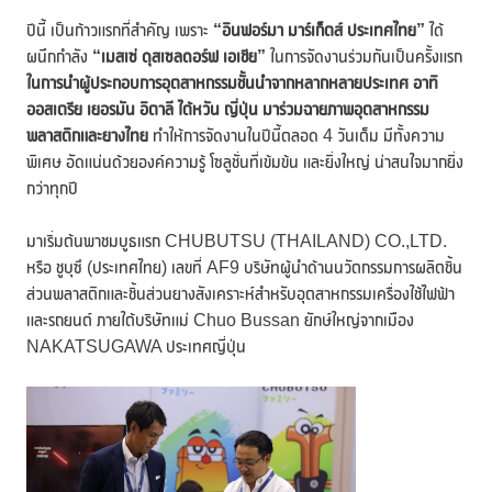
ปีนี้ เป็นก้าวแรกที่สำคัญ เพราะ
“อินฟอร์มา มาร์เก็ตส์ ประเทศไทย”
ได้
ผนึกกำลัง
“เมสเซ่ ดุสเซลดอร์ฟ เอเชีย”
ในการจัดงานร่วมกันเป็นครั้งแรก
ในการนำผู้ประกอบการอุตสาหกรรมชั้นนำจากหลากหลายประเทศ อาทิ
ออสเตรีย เยอรมัน อิตาลี ไต้หวัน ญี่ปุ่น มาร่วม
ฉายภาพอุตสาหกรรม
พลาสติกและยางไทย
ทำให้การจัดงานในปีนี้ตลอด 4 วันเต็ม มีทั้งความ
พิเศษ อัดแน่นด้วยองค์ความรู้ โซลูชั่นที่เข้มข้น และยิ่งใหญ่ น่าสนใจมากยิ่ง
กว่าทุกปี
มาเริ่มต้นพาชมบูธแรก CHUBUTSU (THAILAND) CO.,LTD.
หรือ ชูบุซึ (ประเทศไทย) เลขที่ AF9 บริษัทผู้นำด้านนวัตกรรมการผลิตชิ้น
ส่วนพลาสติกและชิ้นส่วนยางสังเคราะห์สำหรับอุตสาหกรรมเครื่องใช้ไฟฟ้า
และรถยนต์ ภายใต้บริษัทแม่ Chuo Bussan ยักษ์ใหญ่จากเมือง
NAKATSUGAWA ประเทศญี่ปุ่น