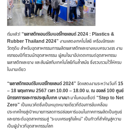
เริ่มแล้ว!
“พลาสติกแอนด์รับเบอร์ไทยแลนด์
2024
: Plasti
cs &
Rubber Thailand 2024”
งานแสดงเทคโนโลยี เครื่องจักรและ
วัตถุดิบ สำหรับอุตสาหกรรมการผลิตพลาสติกและยางแบบครบวงจร งาน
แรกของปีที่ชวนนักอุตสาหกรรม ผู้สนใจมาอัปเดตเทรนด์อุตสาหกรรม
พลาสติกและยาง และสัมผัสกับเทคโนโลยีทันล้ำสมัย ซึ่งรวบรวมไว้ให้ครบ
ในงานเดียว
“พลาสติกแอนด์รับเบอร์ไทยแลนด์
2024”
จัดแสดงงานระหว่างวันที่
15
– 18
พฤษภาคม
2567 เวลา 10.00 – 18.00 น. ณ ฮอลล์ 100 ศูนย์
นิทร
รศการและการประชุมไบเทค บางนา
มาในคอนเซ็ปต์
“
Step to Net
Zero”
เป็นแนวคิดซึ่งเป็นหมุดหมายเดียวที่ต้องการขับเคลื่อน
ประเทศไทยสู่เป้าหมายการลดการปล่อยคาร์บอนในภาคการผลิตเป็นศูนย์
และยกระดับอุตสาหกรรมสู่ “ระบบเศรษฐกิจใหม่” เป็นก้าวที่สำคัญสู่ความ
เป็นผู้นำเวทีอุตสาหกรรมโลก