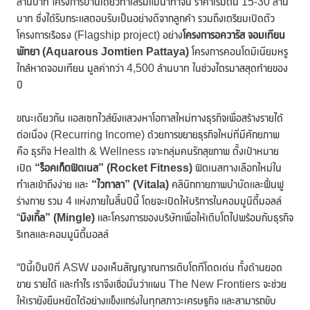
ล้านบาท โครงการบ้านเดี่ยวทำเลริมแม่น้ำท่าจีน ราคาเริ่มต้น 15-30 ล้าน
บาท ซึ่งได้รับกระแสตอบรับเป็นอย่างดีจากลูกค้า รวมถึงเตรียมเปิดตัว
โครงการเรือธง (Flagship project) อย่าง
โครงการอควารัส จอมเทียน
พัทยา (
Aquarous Jomtien Pattaya)
โครงการคอนโดมิเนียมหรู
ใกล้หาดจอมเทียน มูลค่ากว่า 4,500 ล้านบาท ในช่วงไตรมาสสุดท้ายของ
ปี
ขณะเดียวกัน แอสเซทไวส์ยังแสวงหาโอกาสใหม่ทางธุรกิจเพื่อสร้างรายได้
ต่อเนื่อง (Recurring Income) ด้วยการขยายธุรกิจใหม่ที่มีศักยภาพ
คือ ธุรกิจ Health & Wellness เจาะกลุ่มคนรักสุขภาพ ตั้งเป้าหมาย
เปิด
“ร็อคเก็ตฟิตเนส” (
Rocket Fitness)
ฟิตเนสทางเลือกใหม่ใน
ทำเลเข้าถึงง่าย และ
“ไวทาลา” (
Vitala)
คลินิกกายภาพบำบัดและฟื้นฟู
ร่างกาย รวม 4 แห่งภายในสิ้นปีนี้ โดยจะเปิดให้บริการในคอมมูนิตี้มอลล์
“
มิงเกิ้ล” (
Mingle)
และโครงการของบริษัทเพื่อให้เติบโตไปพร้อมกับธุรกิจ
รีเทลและคอมมูนิตี้มอลล์
“ปีนี้เป็นปีที่ ASW มองเห็นสัญญาณการเติบโตที่โดดเด่น ทั้งด้านยอด
ขาย รายได้ และกำไร เราจึงเชื่อมั่นว่าแผน The New Frontiers จะช่วย
ให้เรายังยืนหยัดได้อย่างแข็งแกร่งในทุกสภาวะเศรษฐกิจ และสามารถขับ