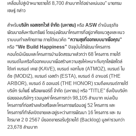
เคลื่อนไปสู่เป้าหมายรายได้ 8,700 ล้านบาทได้อย่างแน่นอน” นายกรม
เชษฐ์ กล่าว
สำหรับ
บริษัท แอสเซทไวส์ จำกัด (มหาชน)
หรือ
ASW
ดำเนินธุรกิจ
พัฒนาอสังหาริมทรัพย์ โดยมุ่งพัฒนาโครงการที่อยู่อาศัยแนวสูงและแนว
ราบบนทำเลศักยภาพ ภายใต้แนวคิด
“ความสุขที่ออกแบบมาเพื่อคุณ”
หรือ
“
We Build Happiness”
ปัจจุบันได้พัฒนาโครงการ
คอนโดมิเนียมและโครงการบ้านจัดสรรมาแล้วกว่า 68 โครงการ ภายใต้
แบรนด์ในเครือที่ออกแบบมาเพื่อสร้างความสุขให้เหมาะกับทุกไลฟ์สไตล์
ได้แก่ แบรนด์ เคฟ (KAVE), แบรนด์ แอทโมซ (ATMOZ), แบรนด์ โม
ดิซ (MODIZ), แบรนด์ เอสต้า (ESTA), แบรนด์ ดิ อาเบอร์ (THE
ARBOR), แบรนด์ ดิ ออเนอร์ (THE HONOR) รวมถึงแบรนด์ภายใต้
บริษัท ร่มโพธิ์ พร็อพเพอร์ตี้ จำกัด (มหาชน) หรือ “TITLE” ซึ่งเป็นบริษัท
ย่อยของบริษัทฯ รวมมูลค่าโครงการกว่า 98,105 ล้านบาท แบ่งเป็น
โครงการที่ก่อสร้างแล้วเสร็จและโครงการพร้อมอยู่ 52 โครงการ และ
โครงการที่กำลังเปิดขายและอยู่ระหว่างการพัฒนา 16 โครงการ และ ณ
ไตรมาส 2 ปี 2567 มียอดขายรอรับรู้รายได้ (Backlog) มูลค่ารวมกว่า
23,678 ล้านบาท