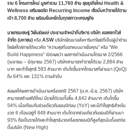
ราบ 6 โครงการใหม่ มูลค่ารวม 11,760 ล้าน ลุยธุรกิจใหม่ Health &
Wellness เสริมพอร์ต Recurring Income เชื่อมั่นคว้ารายได้ตาม
เป้า 8,700 ล้าน พร้อมยืนหยัดในทุกสภาวะเศรษฐกิจ
นาย
กรมเชษฐ์ วิพันธ์พงษ์ ประธานเจ้าหน้าที่บริหาร บริษัท แอสเซทไวส์
จำกัด (มหาชน)
หรือ
ASW
บริษัทพัฒนาอสังหาริมทรัพย์ที่เป็นผู้นำด้าน
ไลฟ์สไตล์ภายใต้แนวคิด “ความสุขที่ออกแบบมาเพื่อคุณ” หรือ “We
Build Happiness” เปิดเผยว่า ผลการดำเนินงานไตรมาส 2/2566
(เมษายน – มิถุนายน 2567) บริษัทสามารถทำรายได้รวม 2,884 ล้าน
บาท และกำไรสุทธิ 593 ล้านบาท เติบโตขึ้นจากไตรมาสที่ผ่านมา (QoQ)
ถึง 64% และ 131% ตามลำดับ
ส่งผลให้ผลการดำเนินงานครึ่งแรกปี 2567 (ม.ค.-มิ.ย. 2567) บริษัท
สามารถสร้างสถิติใหม่ มีรายได้รวมทั้งสิ้น 4,642 ล้านบาท เติบโตขึ้น
54% เมื่อเทียบกับช่วงเดียวกันของปีก่อน (YoY) และมีกำไรสุทธิสำหรับ
งวด 6 เดือนอยู่ที่ 849 ล้านบาท เติบโตจากช่วงเดียวกันของปีที่ผ่านมา
93% ถือเป็นรายได้และกำไรสุทธิงวดครึ่งแรกของปีที่สูงที่สุดนับตั้งแต่ก่อ
ตั้งบริษัท (New High)