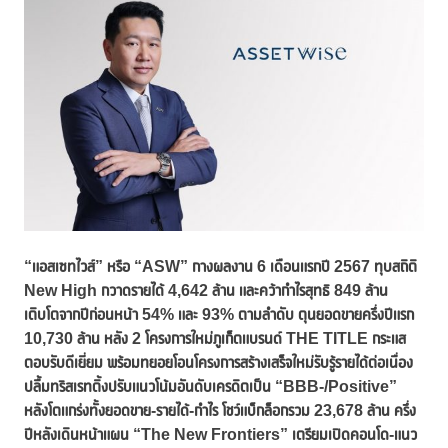
“แอสเซทไวส์” หรือ “
ASW” กางผลงาน 6 เดือนแรกปี 2567 ทุบสถิติ
New High กวาดรายได้ 4,642 ล้าน และคว้ากำไรสุทธิ 849 ล้าน
เติบโตจากปีก่อนหน้า 54% และ 93% ตามลำดับ ตุนยอดขายครึ่งปีแรก
10,730 ล้าน หลัง 2 โครงการใหม่ภูเก็ตแบรนด์ THE TITLE กระแส
ตอบรับดีเยี่ยม พร้อมทยอยโอนโครงการสร้างเสร็จใหม่รับรู้รายได้ต่อเนื่อง
ปลื้ม
ทริสเรทติ้งปรับแนวโน้มอันดับเครดิตเป็น “
BBB-/Positive”
หลังโตแกร่งทั้งยอดขาย-รายได้-กำไร โชว์แบ็กล็อกรวม
23,678 ล้าน ครึ่ง
ปีหลังเดินหน้าแผน “The New Frontiers” เตรียมเปิดคอนโด-แนว