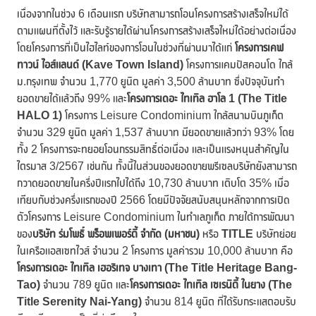
เนื่องจากในช่วง 6 เดือนแรก บริษัทสามารถโอนโครงการสร้างเสร็จใหม่ได้
ตามแผนที่ตั้งไว้ และรับรู้รายได้ผ่านโครงการสร้างเสร็จใหม่ได้อย่างต่อเนื่อง
โดยโครงการที่เป็นไฮไลท์ของการโอนในช่วงที่ผ่านมาได้แก่
โครงการเคฟ
ทาวน์ ไอส์แลนด์ (
Kave Town Island)
โครงการแคมปัสคอนโด ใกล้
ม.กรุงเทพ จำนวน 1,770 ยูนิต มูลค่า 3,500 ล้านบาท ซึ่งปัจจุบันทำ
ยอดขายได้แล้วถึง 99% และ
โครงการเดอะ ไทเทิล ฮาโล
1 (The Title
HALO 1)
โครงการ Leisure Condominium ใกล้สนามบินภูเก็ต
จำนวน 329 ยูนิต มูลค่า 1,537 ล้านบาท มียอดขายแล้วกว่า 93% โดย
ทั้ง 2 โครงการจะทยอยโอนกรรมสิทธิ์ต่อเนื่อง และเป็นแรงหนุนสำคัญใน
ไตรมาส 3/2567 เช่นกัน ทั้งนี้ในส่วนของยอดขายพรีเซลบริษัทยังสามารถ
กวาดยอดขายในครึ่งปีแรกไปได้ถึง 10,730 ล้านบาท เติบโต 35% เมื่อ
เทียบกับช่วงครึ่งแรกของปี 2566 โดยมีปัจจัยสนับสนุนหลักจากการเปิด
ตัวโครงการ Leisure Condominium ในทำเลภูเก็ต ภายใต้การพัฒนา
ของ
บริษัท ร่มโพธิ์ พร็อพเพอร์ตี้ จำกัด (มหาชน)
หรือ
TITLE
บริษัทย่อย
ในเครือแอสเซทไวส์ จำนวน 2 โครงการ มูลค่ารวม 10,000 ล้านบาท คือ
โครงการเดอะ ไทเทิล เฮอริเทจ บางเทา (
The Title Heritage Bang-
Tao)
จำนวน 789 ยูนิต และ
โครงการเดอะ ไทเทิล เซเรนิตี้ ในยาง (
The
Title Serenity Nai-Yang)
จำนวน 814 ยูนิต ที่ได้รับกระแสตอบรับ