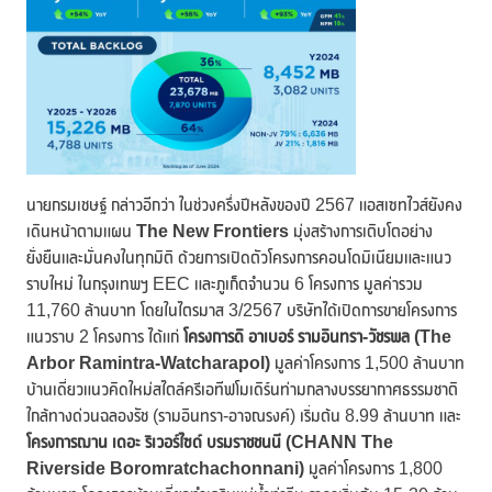
นายกรมเชษฐ์ กล่าวอีกว่า ในช่วงครึ่งปีหลังของปี 2567 แอสเซทไวส์ยังคง
เดินหน้าตามแผน
The New Frontiers
มุ่งสร้างการเติบโตอย่าง
ยั่งยืนและมั่นคงในทุกมิติ ด้วยการเปิดตัวโครงการคอนโดมิเนียมและแนว
ราบใหม่ ในกรุงเทพฯ EEC และภูเก็ตจำนวน 6 โครงการ มูลค่ารวม
11,760 ล้านบาท โดยในไตรมาส 3/2567 บริษัทได้เปิดการขายโครงการ
แนวราบ 2 โครงการ ได้แก่
โครงการดิ อาเบอร์ รามอินทรา-วัชรพล (
The
Arbor Ramintra-Watcharapol)
มูลค่าโครงการ 1,500 ล้านบาท
บ้านเดี่ยวแนวคิดใหม่สไตล์ครีเอทีฟโมเดิร์นท่ามกลางบรรยากาศธรรมชาติ
ใกล้ทางด่วนฉลองรัช (รามอินทรา-อาจณรงค์) เริ่มต้น 8.99 ล้านบาท และ
โครงการฌาน เดอะ ริเวอร์ไซด์ บรมราชชนนี (
CHANN The
Riverside Boromratchachonnani)
มูลค่าโครงการ 1,800