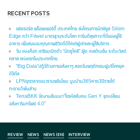
RECENT POSTS
เฟรเซอร์ส พร็อพเพอร์ตี้ ประเทศไทย ส่งโครงการมิกซ์ยูส Silom
Edge คว้า Fitwel มาตรฐานระดับโลก การันตีสุขภาวะที่ดีของผู้ใช้
อาคาร เพื่อส่งมอบคุณภาพชีวิตที่ดีให้แก่ผู้เช่าและผู้ใช้บริการ
วัน แบงค็อก เตรียมเปิดตัว “มิตซูโคชิ” ฟู้ด เดสติเนชั่น ระดับเวิลด์
คลาส แห่งแรกในประเทศไทย
“Big Data”ปฏิวัติวงการอสังหาฯ สอดรับพฤติกรรมผู้บริโภคยุค
ดิจิทัล
LPNรุกตลาดแนวราบพรีเมี่ยม บูมบ้าน365คาด3ปีรายได้
ทะยาน5พันล้าน
TerraBKK จัดงานสัมมนา“ไขรหัสลับคน Gen Y จุดเปลี่ยน
อสังหาริมทรัพย์ 4.0”
REVIEW
NEWS
NEWS (EN)
INTERVIEW