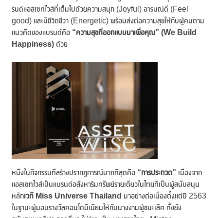
รนด์แอสเซทไวส์ที่เต็มไปด้วยความสนุก (Joyful) อารมณ์ดี (Feel
good) และมีชีวิตชีวา (Energetic) พร้อมส่งต่อความสุขให้กับผู้คนตาม
แนวคิดของแบรนด์คือ
“ความสุขที่ออกแบบมาเพื่อคุณ” (We Build
Happiness)
ด้วย
หนึ่งในกิจกรรมที่สร้างปรากฏการณ์มากที่สุดคือ
“การประกวด”
เนื่องจาก
แอสเซทไวส์เป็นแบรนด์อสังหาริมทรัพย์รายเดียวในไทยที่เป็นผู้สนับสนุน
หลัก
เวที
Miss Universe Thailand
มาอย่างต่อเนื่องตั้งแต่ปี 2563
ในฐานะผู้มอบรางวัลคอนโดมิเนียมให้กับนางงามผู้ชนะเลิศ ทั้งยัง