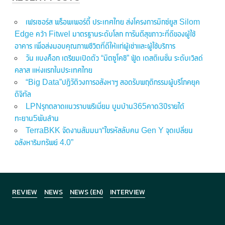
เฟรเซอร์ส พร็อพเพอร์ตี้ ประเทศไทย ส่งโครงการมิกซ์ยูส Silom
Edge คว้า Fitwel มาตรฐานระดับโลก การันตีสุขภาวะที่ดีของผู้ใช้
อาคาร เพื่อส่งมอบคุณภาพชีวิตที่ดีให้แก่ผู้เช่าและผู้ใช้บริการ
วัน แบงค็อก เตรียมเปิดตัว “มิตซูโคชิ” ฟู้ด เดสติเนชั่น ระดับเวิลด์
คลาส แห่งแรกในประเทศไทย
“Big Data”ปฏิวัติวงการอสังหาฯ สอดรับพฤติกรรมผู้บริโภคยุค
ดิจิทัล
LPNรุกตลาดแนวราบพรีเมี่ยม บูมบ้าน365คาด3ปีรายได้
ทะยาน5พันล้าน
TerraBKK จัดงานสัมมนา“ไขรหัสลับคน Gen Y จุดเปลี่ยน
อสังหาริมทรัพย์ 4.0”
REVIEW
NEWS
NEWS (EN)
INTERVIEW