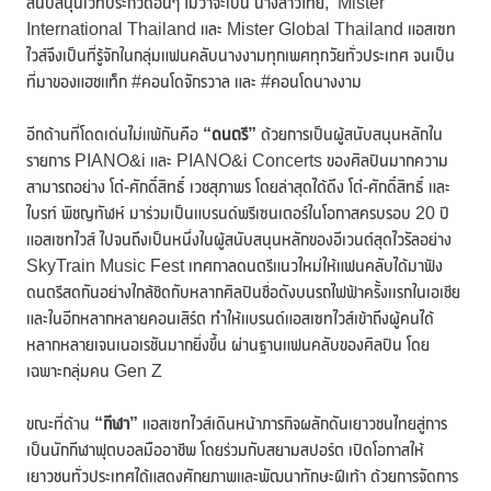
สนับสนุนเวทีประกวดอื่นๆ ไม่ว่าจะเป็น นางสาวไทย, Mister
International Thailand และ Mister Global Thailand แอสเซท
ไวส์จึงเป็นที่รู้จักในกลุ่มแฟนคลับนางงามทุกเพศทุกวัยทั่วประเทศ จนเป็น
ที่มาของแฮชแท็ก #คอนโดจักรวาล และ #คอนโดนางงาม
อีกด้านที่โดดเด่นไม่แพ้กันคือ
“ดนตรี”
ด้วยการเป็นผู้สนับสนุนหลักใน
รายการ PIANO&i และ PIANO&i Concerts ของศิลปินมากความ
สามารถอย่าง โต๋-ศักดิ์สิทธิ์ เวชสุภาพร โดยล่าสุดได้ดึง โต๋-ศักดิ์สิทธิ์ และ
ไบรท์ พิชญทัฬห์ มาร่วมเป็นแบรนด์พรีเซนเตอร์ในโอกาสครบรอบ 20 ปี
แอสเซทไวส์ ไปจนถึงเป็นหนึ่งในผู้สนับสนุนหลักของอีเวนต์สุดไวรัลอย่าง
SkyTrain Music Fest เทศกาลดนตรีแนวใหม่ให้แฟนคลับได้มาฟัง
ดนตรีสดกันอย่างใกล้ชิดกับหลากศิลปินชื่อดังบนรถไฟฟ้าครั้งเเรกในเอเชีย
และในอีกหลากหลายคอนเสิร์ต ทำให้แบรนด์แอสเซทไวส์เข้าถึงผู้คนได้
หลากหลายเจนเนอเรชันมากยิ่งขึ้น ผ่านฐานแฟนคลับของศิลปิน โดย
เฉพาะกลุ่มคน Gen Z
ขณะที่ด้าน
“กีฬา”
แอสเซทไวส์เดินหน้าภารกิจผลักดันเยาวชนไทยสู่การ
เป็นนักกีฬาฟุตบอลมืออาชีพ โดยร่วมกับสยามสปอร์ต เปิดโอกาสให้
เยาวชนทั่วประเทศได้แสดงศักยภาพและพัฒนาทักษะฝีเท้า ด้วยการจัดการ