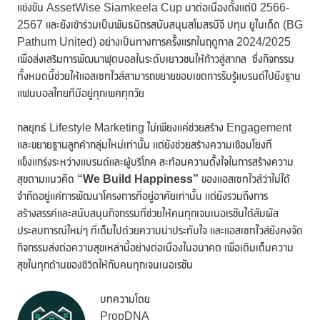
แข่งขัน AssetWise Siamkeela Cup มาต่อเนื่องตั้งแต่ปี 2566-
2567 และยังเข้าร่วมเป็นพันธมิตรสนับสนุนสโมสรบีจี ปทุม ยูไนเต็ด (BG
Pathum United) อย่างเป็นทางการครั้งแรกในฤดูกาล 2024/2025
เพื่อส่งเสริมการพัฒนาฟุตบอลในระดับเยาวชนให้ก้าวสู่สากล ซึ่งกิจกรรม
ทั้งหมดนี้ช่วยให้แอสเซทไวส์สามารถขยายขอบเขตการรับรู้แบรนด์ไปยังฐาน
แฟนบอลไทยที่มีอยู่ทุกเพศทุกวัย
กลยุทธ์ Lifestyle Marketing ไม่เพียงแค่ช่วยสร้าง Engagement
และขยายฐานลูกค้ากลุ่มใหม่เท่านั้น แต่ยังช่วยสร้างความเชื่อมโยงที่
แข็งแกร่งระหว่างแบรนด์และผู้บริโภค สะท้อนความตั้งใจในการสร้างความ
สุขตามแนวคิด
“
We Build Happiness”
ของแอสเซทไวส์ว่าไม่ได้
จำกัดอยู่แค่การพัฒนาโครงการที่อยู่อาศัยเท่านั้น แต่ยังรวมถึงการ
สร้างสรรค์และสนับสนุนกิจกรรมที่ช่วยให้คนทุกเจนเนอเรชันได้สัมผัส
ประสบการณ์ใหม่ๆ ที่เต็มไปด้วยความน่าประทับใจ และแอสเซทไวส์ยังคงจัด
กิจกรรมส่งต่อความสุขเหล่านี้อย่างต่อเนื่องในอนาคต เพื่อเติมเต็มความ
สุขในทุกด้านของชีวิตให้กับคนทุกเจนเนอเรชัน
บทความโดย
PropDNA