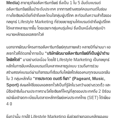
Media)
สาขาธุรกิจอสังหาริมทรัพย์ ซึ่งเป็น 1 ใน 5 อันดับแบรนด์
อสังหาริมทรัพย์ชั้นนำระดับประเทศ จากการสร้างสรรค์คอนเทนต์ในช่อง
ทางโซเชียลมีเดียที่เข้าถึงและโดนใจกลุ่มผู้บริโภค สะท้อนถึงความสำเร็จของ
กลยุทธ์ Lifestyle Marketing ที่ช่วยขยายฐานให้แบรนด์เข้าถึงผู้บริโภค
ได้หลากหลายมากขึ้น โดยเฉพาะกลุ่มคนรุ่นใหม่ ซึ่งเป็นหนึ่งในกลุ่มเป้า
หมายหลักของแอสเซทไวส์
นอกจากพัฒนาโครงการอสังหาริมทรัพย์คุณภาพแล้ว หลายปีที่ผ่านมา แอ
สเซทไวส์ได้ตอกย้ำการเป็น
“บริษัทพัฒนาอสังหาริมทรัพย์ที่เป็นผู้นำด้าน
ไลฟ์สไตล์”
มาอย่างต่อเนื่อง โดยใช้ Lifestyle Marketing เป็นกลยุทธ์
หลักในการขับเคลื่อนแบรนด์ในหลากหลายรูปแบบ รวมถึงการร่วม
สร้างสรรค์แบรนด์ผ่านกิจกรรมที่เชื่อมกับไลฟ์สไตล์ของคนทุกเจนเนอเรชัน
ใน 3 กลุ่มหลักคือ
“การประกวด ดนตรี กีฬา” (
Pageant, Music,
Sport)
ส่งผลให้ชื่อของแอสเซทไวส์เป็นที่รู้จักในวงกว้างอย่างรวดเร็ว และ
มีชื่อเข้าชิงในงานประกาศรางวัลโซเชียลที่ใหญ่ที่สุดของประเทศถึง 2 ปีซ้อน
แม้เพิ่งเข้าจดทะเบียนในตลาดหลักทรัพย์แห่งประเทศไทย (SET) ได้เพียง
4 ปี
ยิ่งกว่านั้น การใช้ Lifestyle Marketing ยังช่วยถ่ายทอดบุคลิกของแบ