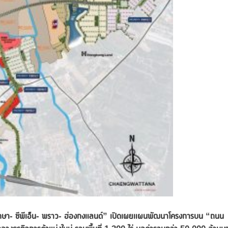
พฤกษา- ซีพีเอ็น- พราว- ฮ่องกงแลนด์” เปิดเผยแผนพัฒนาโครงการบน “ถนน