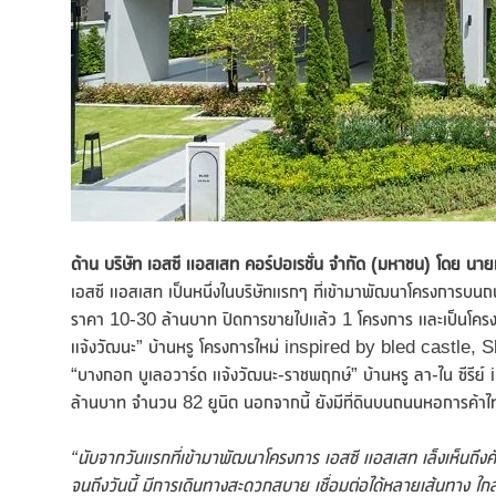
ด้าน บริษัท เอสซี แอสเสท คอร์ปอเรชั่น จำกัด (มหาชน) โดย น
เอสซี แอสเสท เป็นหนึ่งในบริษัทแรกๆ ที่เข้ามาพัฒนาโครงการบ
ราคา 10-30 ล้านบาท ปิดการขายไปแล้ว 1 โครงการ และเป็นโครงการ
แจ้งวัฒนะ” บ้านหรู โครงการใหม่ inspired by bled castle, Sl
“บางกอก บูเลอวาร์ด แจ้งวัฒนะ-ราชพฤกษ์” บ้านหรู ลา-ไน ซีรี
ล้านบาท จำนวน 82 ยูนิต นอกจากนี้ ยังมีที่ดินบนถนนหอการค้าไ
“นับจากวันแรกที่เข้ามาพัฒนาโครงการ เอสซี แอสเสท เล็งเห็นถ
จนถึงวันนี้ มีการเดินทางสะดวกสบาย เชื่อมต่อได้หลายเส้นทาง ใก