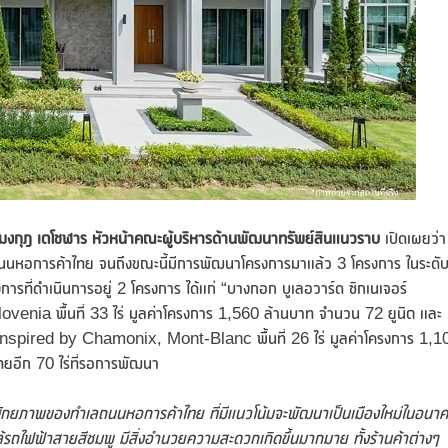
ายมงกุฎ เตโชฬาร หัวหน้าคณะผู้บริหารด้านพัฒนาทรัพย์สินแนวราบ
เปิดเผยว่า
นถนนหอการค้าไทย จนถึงขณะนี้มีการพัฒนาโครงการมาแล้ว 3 โครงการ ในระดั
ที่ดำเนินการอยู่ 2 โครงการ ได้แก่ “บางกอก บูเลอวาร์ด ซิกเนเจอร์
ovenia พื้นที่ 33 ไร่ มูลค่าโครงการ 1,560 ล้านบาท จำนวน 72 ยูนิต และ
ย์ inspired by Chamonix, Mont-Blanc พื้นที่ 26 ไร่ มูลค่าโครงการ 1,1
ทยอีก 70 ไร่ที่รอการพัฒนา
ึงศักยภาพของทำเลถนนหอการค้าไทย ที่มีแนวโน้มจะพัฒนาเป็นเมืองใหม่ในอนา
ล้รถไฟฟ้าสายสีชมพู มีสิ่งอำนวยความสะดวกเกิดขึ้นมากมาย ทั้งร้านค้าต่างๆ