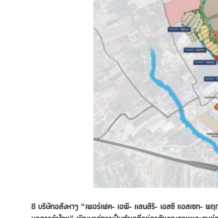
8
บริษัทอสังหาฯ “เพอร์เฟค- เอพี- แสนสิริ- เอสซี แอสเซท- 