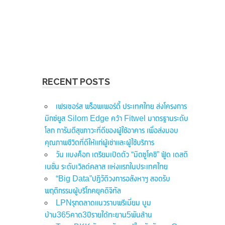
RECENT POSTS
เฟรเซอร์ส พร็อพเพอร์ตี้ ประเทศไทย ส่งโครงการ
มิกซ์ยูส Silom Edge คว้า Fitwel มาตรฐานระดับ
โลก การันตีสุขภาวะที่ดีของผู้ใช้อาคาร เพื่อส่งมอบ
คุณภาพชีวิตที่ดีให้แก่ผู้เช่าและผู้ใช้บริการ
วัน แบงค็อก เตรียมเปิดตัว “มิตซูโคชิ” ฟู้ด เดสติ
เนชั่น ระดับเวิลด์คลาส แห่งแรกในประเทศไทย
“Big Data”ปฏิวัติวงการอสังหาฯ สอดรับ
พฤติกรรมผู้บริโภคยุคดิจิทัล
LPNรุกตลาดแนวราบพรีเมี่ยม บูม
บ้าน365คาด3ปีรายได้ทะยาน5พันล้าน