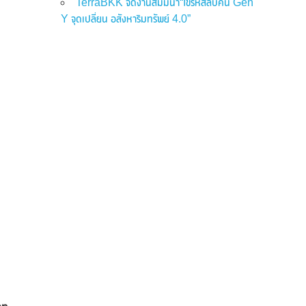
TerraBKK จัดงานสัมมนา“ไขรหัสลับคน Gen
Y จุดเปลี่ยน อสังหาริมทรัพย์ 4.0”