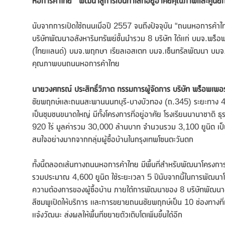
หอการค้าไทย” พัฒนาสู่การเป็นทำเลที่อยู่อาศัยคุณภาพและศูนย์กล
นับจากการเปิดใช้ถนนเมื่อปี 2557 จนถึงปัจจุบัน “ถนนหอการค้าไท
บริษัทพัฒนาอสังหาริมทรัพย์ชั้นนำรวม 8 บริษัท ได้แก่ บมจ.พร็อ
(ไทยแลนด์) บมจ.พฤกษา เรียลเอสเตท บมจ.เซ็นทรัลพัฒนา บมจ.พ
คุณภาพบนถนนหอการค้าไทย
นายวงศกรณ์ ประสิทธิ์วิภาต กรรมการผู้จัดการ บริษัท พร็อพเพอร
ชัยพฤกษ์และถนนสะพานนนทบุรี-บางบัวทอง (ถ.345) ระยะทาง 4 กิโล
เป็นชุมชนขนาดใหญ่ มีทั้งโครงการที่อยู่อาศัย โรงเรียนนานาชาติ ธ
920 ไร่ มูลค่ารวม 30,000 ล้านบาท จำนวนรวม 3,100 ยูนิต เป็น
สนใจอย่างมากจากกลุ่มผู้ซื้อบ้านในกรุงเทพโซนตะวันตก
ทั้งนี้ตลอดเส้นทางถนนหอการค้าไทย มีพื้นที่สำหรับพัฒนาโครงกา
รวมประมาณ 4,600 ยูนิต ใช้ระยะเวลา 5 ปีนับจากนี้ในการพัฒนาโครง
ความต้องการของผู้ซื้อบ้าน ภายใต้การพัฒนาของ 8 บริษัทพัฒนาอส
สีชมพูเปิดให้บริการ และการขยายถนนชัยพฤกษ์เป็น 10 ช่องทาง
แจ้งวัฒนะ ส่งผลให้พื้นที่ขยายตัวเติบโตเพิ่มขึ้นได้อีก