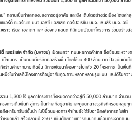
างธุรกิจการค้าแห่งใหม่ รวมพื้นที่
1,300 ไร่ มูลค่ารวมกว่า 50,000 ล้านบ
ย” กลายเป็นทำเลทองของการอยู่อาศัย และยัง เติบโตอย่างต่อเนื่อง โดยล่าสุ
พเพอร์ตี้ เพอร์เฟค บมจ.เอสซี แอสเสท คอร์ปอเรชั่น บมจ.แสนสิริ บมจ.เอพี
ราว เรียล เอสเตท และ ฮ่องกง แลนด์ ที่มีแผนพัฒนาโครงการ ร่วมสร้างสั
์ตี้ เพอร์เฟค จำกัด (มหาชน)
เปิดเผยว่า ถนนหอการค้าไทย ซึ่งเชื่อมระหว่าง
เมตร เป็นถนนที่บริษัทก่อสร้างขึ้น โดยใช้งบ 400 ล้านบาท ปัจจุบันเติบโ
ุรกิจร้านค้ามากมายเกิดขึ้น มีการพัฒนาโครงการไปแล้ว 20 โครงการ เป็นพื้นที่
หนึ่งในทำเลที่มีโครงการที่อยู่อาศัยคุณภาพหลากหลายรูปแบบ และได้รับควา
รรวม 1,300 ไร่ มูลค่าโครงการทั้งหมดคาดว่าอยู่ที่ 50,000 ล้านบาท จำนวน
การเต็มพื้นที่ สู่การเป็นทำเลที่อยู่อาศัยและศูนย์กลางธุรกิจที่ครอบคลุมทุก
ังหาริมทรัพย์ชั้นนำ ในปีนี้ถนนหอการค้าไทยยังได้รับอานิสงส์จากรถไฟฟ้า
ที่กำหนดแล้วเสร็จปลายปี 2567 เพิ่มศักยภาพการคมนาคมเชื่อมตรงจากถนน