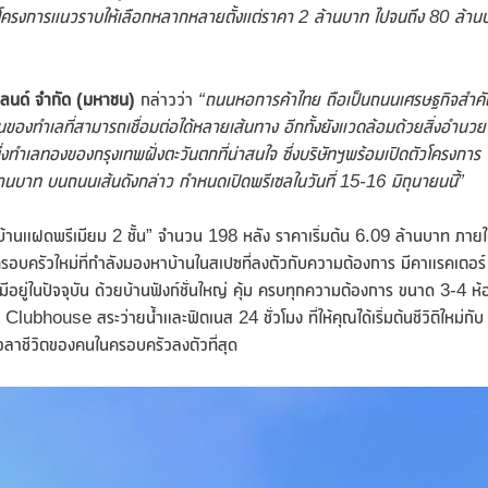
มีโครงการแนวราบให้เลือกหลากหลายตั้งแต่ราคา
2 ล้านบาท ไปจนถึง 80 ล้าน
แลนด์ จำกัด (มหาชน)
กล่าวว่า
“ถนนหอการค้าไทย ถือเป็นถนนเศรษฐกิจสำค
ุดเด่นของทำเลที่สามารถเชื่อมต่อได้หลายเส้นทาง อีกทั้งยังแวดล้อมด้วยสิ่งอำนวย
่งทำเลทองของกรุงเทพฝั่งตะวันตกที่น่าสนใจ ซึ่งบริษัทฯพร้อมเปิดตัวโครงการ
บาท บนถนนเส้นดังกล่าว กำหนดเปิดพรีเซลในวันที่ 15-16 มิถุนายนนี้”
นแฝดพรีเมียม 2 ชั้น” จำนวน 198 หลัง ราคาเริ่มต้น 6.09 ล้านบาท ภายใ
ย์ครอบครัวใหม่ที่กำลังมองหาบ้านในสเปซที่ลงตัวกับความต้องการ มีคาแรคเตอร์
่มีอยู่ในปัจจุบัน ด้วยบ้านฟังก์ชั่นใหญ่ คุ้ม ครบทุกความต้องการ ขนาด 3-4 ห้
bhouse สระว่ายน้ำและฟิตเนส 24 ชั่วโมง ที่ให้คุณได้เริ่มต้นชีวิติใหม่กับ
เวลาชีวิตของคนในครอบครัวลงตัวที่สุด