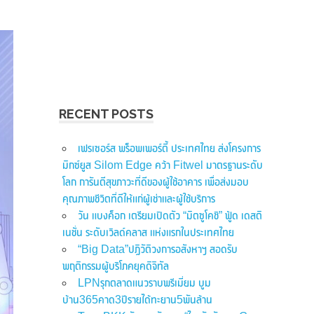
RECENT POSTS
เฟรเซอร์ส พร็อพเพอร์ตี้ ประเทศไทย ส่งโครงการ
มิกซ์ยูส Silom Edge คว้า Fitwel มาตรฐานระดับ
โลก การันตีสุขภาวะที่ดีของผู้ใช้อาคาร เพื่อส่งมอบ
คุณภาพชีวิตที่ดีให้แก่ผู้เช่าและผู้ใช้บริการ
วัน แบงค็อก เตรียมเปิดตัว “มิตซูโคชิ” ฟู้ด เดสติ
เนชั่น ระดับเวิลด์คลาส แห่งแรกในประเทศไทย
“Big Data”ปฏิวัติวงการอสังหาฯ สอดรับ
พฤติกรรมผู้บริโภคยุคดิจิทัล
LPNรุกตลาดแนวราบพรีเมี่ยม บูม
บ้าน365คาด3ปีรายได้ทะยาน5พันล้าน