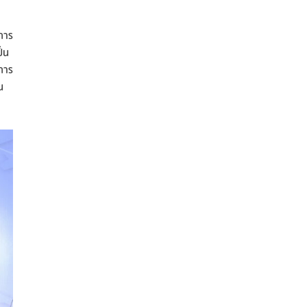
การ
็น
งการ
น