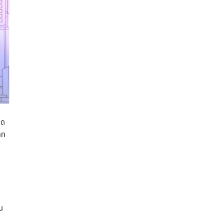
อด
าก
น