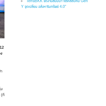
TerraBKK จัดงานสัมมนา“ไขรหัสลับคน Gen
Y จุดเปลี่ยน อสังหาริมทรัพย์ 4.0”
 12
อง
้า
่ม
(ที