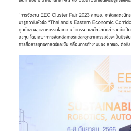
พื้นที่ อีอีซี มีเป้าหมายที่สำคัญ คือ พัฒนาพื้นที่เขตเศรษฐกิ
“การจัดงาน EEC Cluster Fair 2023 สกพอ. จะจัดแสดงนิทรรศกา
ปาฐกถาในหัวข้อ “Thailand’s Eastern Economic Corridor
ศูนย์กลางอุตสาหกรรมไฮเทค นวัตกรรม และโลจิสติกส์ รวมถึงเป็นประตู
ลงทุน โดยเฉพาะการจัดคลัสเตอร์แต่ละอุตสาหกรรมซึ่งจะเป็นปัจจัยบวก
การสื่อสารยุทธศาสตร์และขับเคลื่อนการทำงานของ สกพอ. ต่อไป