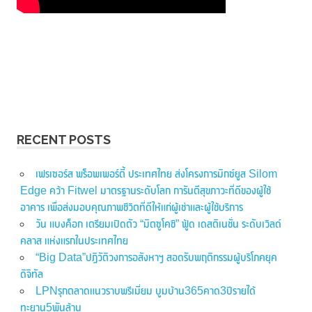
RECENT POSTS
เฟรเซอร์ส พร็อพเพอร์ตี้ ประเทศไทย ส่งโครงการมิกซ์ยูส Silom
Edge คว้า Fitwel มาตรฐานระดับโลก การันตีสุขภาวะที่ดีของผู้ใช้
อาคาร เพื่อส่งมอบคุณภาพชีวิตที่ดีให้แก่ผู้เช่าและผู้ใช้บริการ
วัน แบงค็อก เตรียมเปิดตัว “มิตซูโคชิ” ฟู้ด เดสติเนชั่น ระดับเวิลด์
คลาส แห่งแรกในประเทศไทย
“Big Data”ปฏิวัติวงการอสังหาฯ สอดรับพฤติกรรมผู้บริโภคยุค
ดิจิทัล
LPNรุกตลาดแนวราบพรีเมี่ยม บูมบ้าน365คาด3ปีรายได้
ทะยาน5พันล้าน