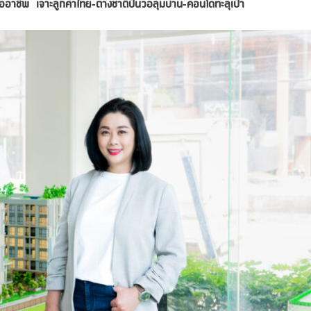
มืออาชีพ
เจาะลูกค้าไทย-ต่างชาติปั้นวอลุ่มบ้าน-คอนโดทะลุเป้า