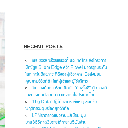
RECENT POSTS
เฟรเซอร์ส พร็อพเพอร์ตี้ ประเทศไทย ส่งโครงการ
มิกซ์ยูส Silom Edge คว้า Fitwel มาตรฐานระดับ
โลก การันตีสุขภาวะที่ดีของผู้ใช้อาคาร เพื่อส่งมอบ
คุณภาพชีวิตที่ดีให้แก่ผู้เช่าและผู้ใช้บริการ
วัน แบงค็อก เตรียมเปิดตัว “มิตซูโคชิ” ฟู้ด เดสติ
เนชั่น ระดับเวิลด์คลาส แห่งแรกในประเทศไทย
“Big Data”ปฏิวัติวงการอสังหาฯ สอดรับ
พฤติกรรมผู้บริโภคยุคดิจิทัล
LPNรุกตลาดแนวราบพรีเมี่ยม บูม
บ้าน365คาด3ปีรายได้ทะยาน5พันล้าน