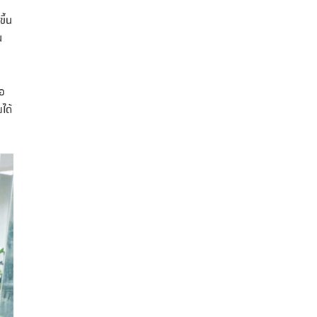
ึ้น
น
้อ
ได้