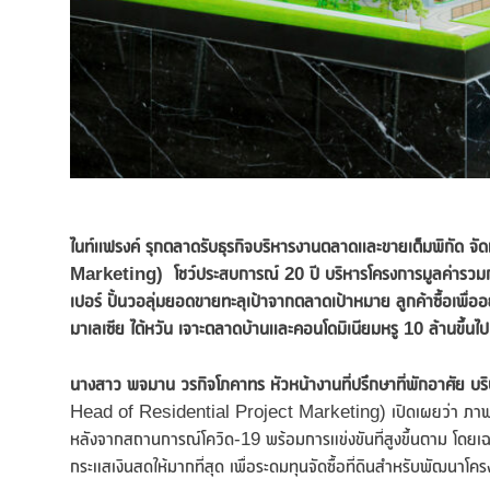
ไนท์แฟรงค์ รุกตลาดรับธุรกิจบริหารงานตลาดและขายเต็มพิกัด
จัด
Marketing)
โชว์ประสบการณ์
20 ปี บริหารโครงการมูลค่ารวมกว
เปอร์
ปั้นวอลุ่มยอดขายทะลุเป้าจากตลาดเป้าหมาย ลูกค้าซื้อเพื่ออย
มาเลเซีย ไต้หวัน เจาะตลาดบ้านและคอนโดมิเนียมหรู
1
0 ล้านขึ้น
นางสาว พจมาน วรกิจโภคาทร หัวหน้างานที่ปรึกษาที่พักอาศัย บริ
Head of Residential Project Marketing) เปิดเผยว่า ภาพรวมตลา
หลังจากสถานการณ์โควิด-19 พร้อมการแข่งขันที่สูงขึ้นตาม โดยเฉ
กระแสเงินสดให้มากที่สุด เพื่อระดมทุนจัดซื้อที่ดินสำหรับพัฒนาโค