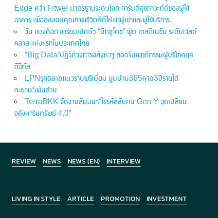
Edge คว้า Fitwel มาตรฐานระดับโลก การันตีสุขภาวะที่ดีของผู้ใช้
อาคาร เพื่อส่งมอบคุณภาพชีวิตที่ดีให้แก่ผู้เช่าและผู้ใช้บริการ
วัน แบงค็อก เตรียมเปิดตัว “มิตซูโคชิ” ฟู้ด เดสติเนชั่น ระดับเวิลด์
คลาส แห่งแรกในประเทศไทย
“Big Data”ปฏิวัติวงการอสังหาฯ สอดรับพฤติกรรมผู้บริโภคยุค
ดิจิทัล
LPNรุกตลาดแนวราบพรีเมี่ยม บูมบ้าน365คาด3ปีรายได้
ทะยาน5พันล้าน
TerraBKK จัดงานสัมมนา“ไขรหัสลับคน Gen Y จุดเปลี่ยน
อสังหาริมทรัพย์ 4.0”
REVIEW
NEWS
NEWS (EN)
INTERVIEW
LIVING IN STYLE
ARTICLE
PROMOTION
INVESTMENT