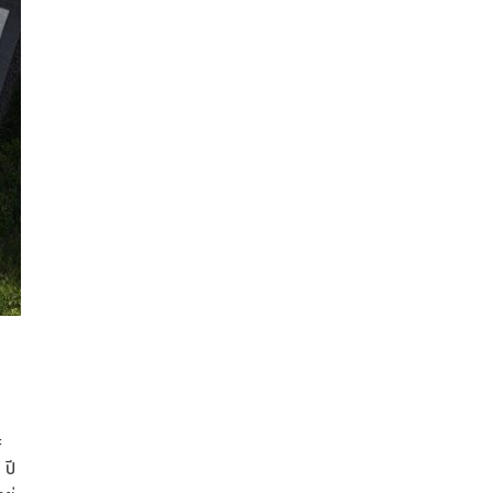
ะ
 ปี