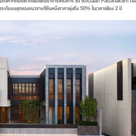
ุน รวมถึงหาที่ดินได้ยากเพื่อพัฒนาการโครงการ ซึ่ง BuGaan Pattanakarn ตั้งอ
ระดับบนสุดของแนวราบที่ยืนหนึ่งราคาพุ่งถึง 50% ในเวลาเพียง 2 ปี