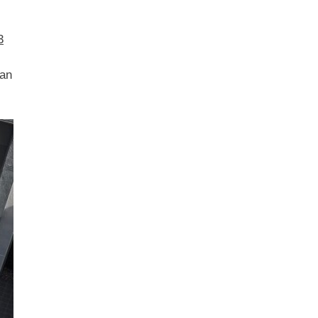
3
aan