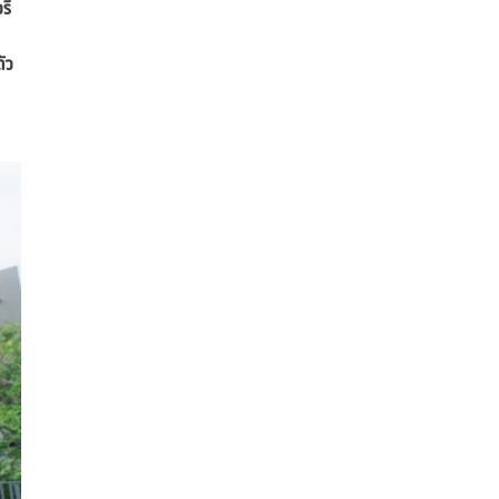
ี่
ัว