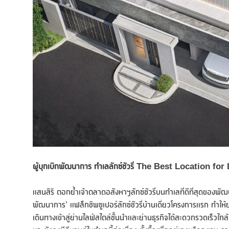
ผู้บุกเบิกพัฒนาการ ทำเลลักซ์ชัวรี่
The Best Location for
แสนสิริ ตอกย้ำเจ้าตลาดอสังหาฯลักซ์ชัวรี่บนทำเลที่ดีที่สุดของพั
พัฒนาการ’ แฟล็กชิพซูเปอร์ลักซ์ชัวรี่บ้านเดี่ยวโครงการแรก ทำให้ย
เดินทางเข้าสู่ย่านไลฟ์สไตล์ชั้นนำและย่านธุรกิจได้สะดวกรวดเร็วใ