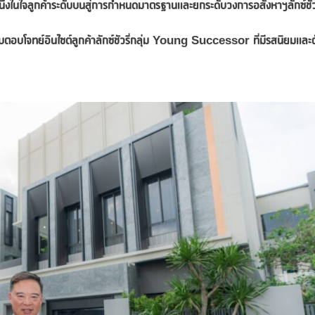
ับหนึ่งในใจลูกค้าระดับบนสู่การกำหนดมาตรฐานและยกระดับวงการอสังหาฯลักซ์ชัวร
บโจทย์อินไซต์ลูกค้าลักซ์ชัวรี่
กลุ่ม
Young Successor
ที่มีรสนิยมและต