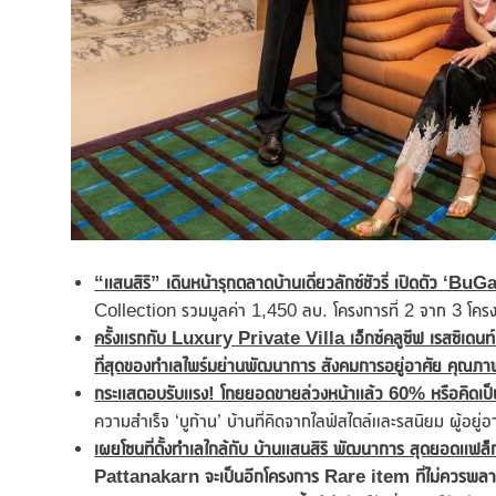
“แสนสิริ” เดินหน้ารุกตลาด
บ้านเดี่ยวลักซ์ชัวรี่ เปิดตัว
‘BuGaa
Collection รวมมูลค่า 1,450 ลบ. โครงการที่ 2 จาก 3 โครงการ
ครั้งแรกกับ
Luxury Private Villa เอ็กซ์คลูซีฟ เรสซิเดนท
ที่สุดของทำเลไพร์มย่านพัฒนาการ สังคมการอยู่อาศัย คุณภา
กระแสตอบรับแรง
! โกยยอดขายล่วงหน้า
แล้ว
60% หรือคิดเป
ความสำเร็จ ‘บูก้าน’ บ้านที่คิดจากไลฟ์สไตล์และรสนิยม ผู้อยู่อ
เผยโซนที่ตั้งทำเลใกล้กับ บ้านแสนสิริ พัฒนาการ สุดยอดแฟล็กชิ
Pattanakarn
จะเป็นอีกโครงการ
Rare item ที่ไม่ควรพล