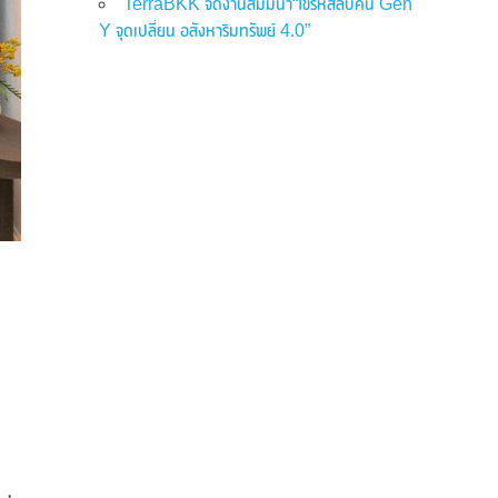
TerraBKK จัดงานสัมมนา“ไขรหัสลับคน Gen
Y จุดเปลี่ยน อสังหาริมทรัพย์ 4.0”