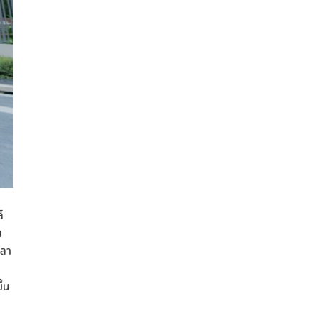
็
น
วลา
า
ึ้น