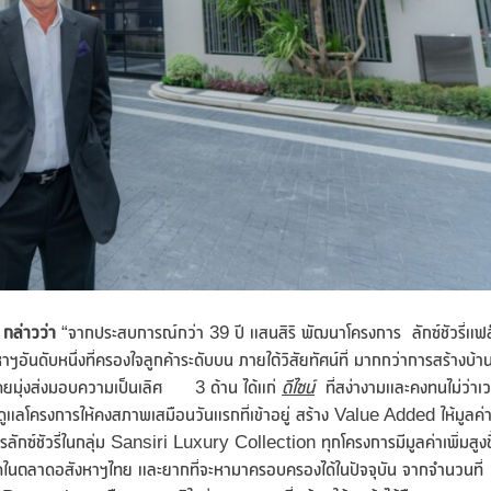
)
กล่าวว่า
“จากประสบการณ์กว่า 39 ปี แสนสิริ พัฒนาโครงการ ลักซ์ชัวรี่แฟล
ฯอันดับหนึ่งที่ครองใจลูกค้าระดับบน ภายใต้วิสัยทัศน์ที่ มากกว่าการสร้างบ้า
ต โดยมุ่งส่งมอบความเป็นเลิศ 3 ด้าน ได้แก่
ดีไซน์
ที่สง่างามและคงทนไม่ว่าเ
่ดูแลโครงการให้คงสภาพเสมือนวันแรกที่เข้าอยู่ สร้าง Value Added ให้มูลค่
ารลักซ์ชัวรี่ในกลุ่ม Sansiri Luxury Collection ทุกโครงการมีมูลค่าเพิ่มสูงข
สุดในตลาดอสังหาฯไทย และยากที่จะหามาครอบครองได้ในปัจจุบัน จากจำนวนที่