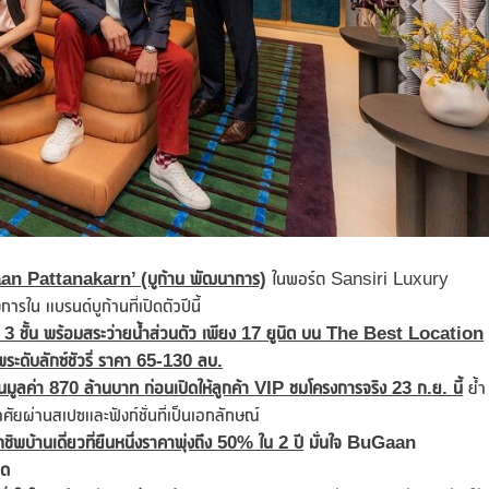
n Pattanakarn’ (บูก้าน พัฒนาการ)
ในพอร์ต Sansiri Luxury
ใน แบรนด์บูก้านที่เปิดตัวปีนี้
์ 3 ชั้น พร้อมสระว่ายน้ำส่วนตัว เพียง 17 ยูนิต บน The Best Location
พ
ระดับลักซ์ชัวรี่
ราคา
65-130 ลบ.
็นมูลค่า 870 ล้านบาท
ก่อนเปิดให้ลูกค้า
VIP ชมโครงการจริง 23 ก.ย. นี้
ย้ำ
าศัยผ่านสเปซและฟังก์ชั่นที่เป็นเอกลักษณ์
พบ้านเดี่ยวที่ยืนหนึ่งราคาพุ่งถึง
50% ใน 2 ปี
มั่นใจ
BuGaan
าด