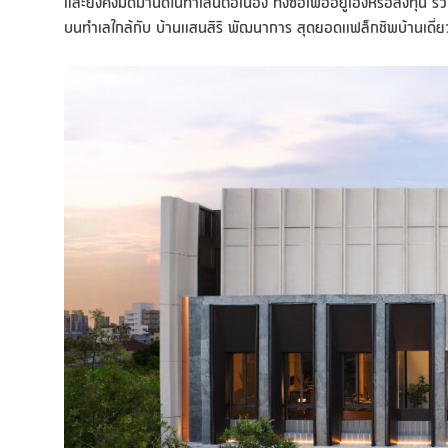
และยังคงมีดีมานด์ในทำเลนี้ต่อเนื่อง ทั้งซื้อเพื่ออยู่เองหรือลงท
บนทำเลใกล้กับ บ้านแสนสิริ พัฒนาการ สุดยอดแฟล็กชิพบ้านเดี่ยว