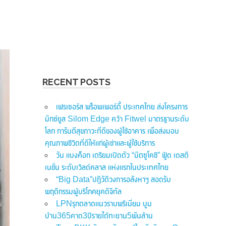
RECENT POSTS
เฟรเซอร์ส พร็อพเพอร์ตี้ ประเทศไทย ส่งโครงการ
มิกซ์ยูส Silom Edge คว้า Fitwel มาตรฐานระดับ
โลก การันตีสุขภาวะที่ดีของผู้ใช้อาคาร เพื่อส่งมอบ
คุณภาพชีวิตที่ดีให้แก่ผู้เช่าและผู้ใช้บริการ
วัน แบงค็อก เตรียมเปิดตัว “มิตซูโคชิ” ฟู้ด เดสติ
เนชั่น ระดับเวิลด์คลาส แห่งแรกในประเทศไทย
“Big Data”ปฏิวัติวงการอสังหาฯ สอดรับ
พฤติกรรมผู้บริโภคยุคดิจิทัล
LPNรุกตลาดแนวราบพรีเมี่ยม บูม
บ้าน365คาด3ปีรายได้ทะยาน5พันล้าน