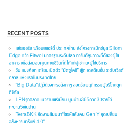
RECENT POSTS
เฟรเซอร์ส พร็อพเพอร์ตี้ ประเทศไทย ส่งโครงการมิกซ์ยูส Silom
Edge คว้า Fitwel มาตรฐานระดับโลก การันตีสุขภาวะที่ดีของผู้ใช้
อาคาร เพื่อส่งมอบคุณภาพชีวิตที่ดีให้แก่ผู้เช่าและผู้ใช้บริการ
วัน แบงค็อก เตรียมเปิดตัว “มิตซูโคชิ” ฟู้ด เดสติเนชั่น ระดับเวิลด์
คลาส แห่งแรกในประเทศไทย
“Big Data”ปฏิวัติวงการอสังหาฯ สอดรับพฤติกรรมผู้บริโภคยุค
ดิจิทัล
LPNรุกตลาดแนวราบพรีเมี่ยม บูมบ้าน365คาด3ปีรายได้
ทะยาน5พันล้าน
TerraBKK จัดงานสัมมนา“ไขรหัสลับคน Gen Y จุดเปลี่ยน
อสังหาริมทรัพย์ 4.0”