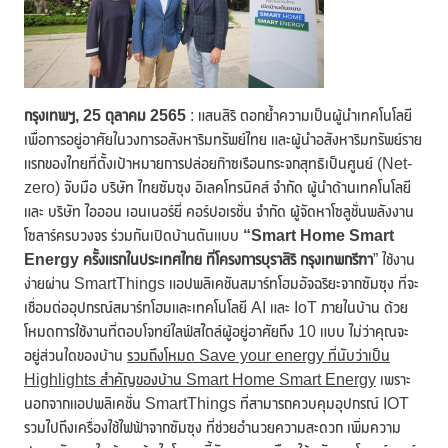
กรุงเทพฯ
, 25 ตุลาคม 2565
: แสนสิริ ตอกย้ำความเป็นผู้นำเทคโนโลยี
เพื่อการอยู่อาศัยในวงการอสังหาริมทรัพย์ไทย และผู้นำอสังหาริมทรัพย์ราย
แรกของไทยที่ตั้งเป้าหมายการปล่อยก๊าซเรือนกระจกสุทธิเป็นศูนย์ (Net-
zero) จับมือ บริษัท ไทยซัมซุง อิเลคโทรนิคส์ จำกัด ผู้นำด้านเทคโนโลยี
และ บริษัท ไอออน เอนเนอร์ยี่ คอร์ปอเรชั่น จำกัด ผู้จัดหาโซลูชั่นพลังงาน
โซลาร์ครบวงจร ร่วมกันเปิดบ้านตันแบบ
“
Smart Home Smart
Energy ครั้งแรกในประเทศไทย ที่โครงการบุราสิริ กรุงเทพกรีฑา
” ใช้งาน
ง่ายผ่าน SmartThings แอปพลิเคชันสมาร์ทโฮมอัจฉริยะจากซัมซุง ที่จะ
เชื่อมต่ออุปกรณ์สมาร์ทโฮมและเทคโนโลยี AI และ IoT ภายในบ้าน ด้วย
โหมดการใช้งานที่ตอบโจทย์ไลฟ์สไตล์ผู้อยู่อาศัยถึง 10 แบบ ไม่ว่าคุณจะ
อยู่ส่วนใดของบ้าน
รวมถึงโหมด
Save your energy ที่นับว่าเป็น
Highlights สำคัญของบ้าน Smart Home Smart Energy
เพราะ
นอกจากแอปพลิเคชั่น SmartThings ที่สามารถควบคุมอุปกรณ์ IOT
รวมไปถึงเครื่องใช้ไฟฟ้าจากซัมซุง ที่ช่วยอำนวยความสะดวก เพิ่มความ