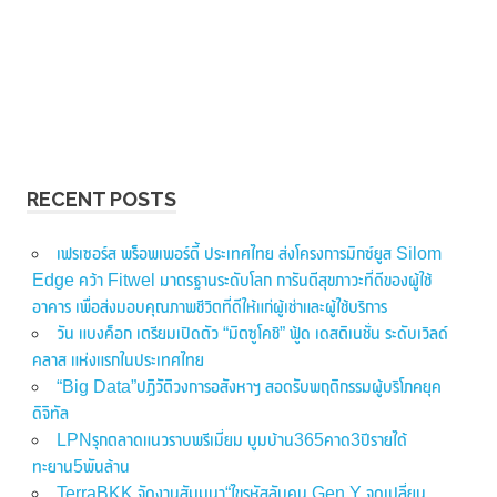
RECENT POSTS
เฟรเซอร์ส พร็อพเพอร์ตี้ ประเทศไทย ส่งโครงการมิกซ์ยูส Silom
Edge คว้า Fitwel มาตรฐานระดับโลก การันตีสุขภาวะที่ดีของผู้ใช้
อาคาร เพื่อส่งมอบคุณภาพชีวิตที่ดีให้แก่ผู้เช่าและผู้ใช้บริการ
วัน แบงค็อก เตรียมเปิดตัว “มิตซูโคชิ” ฟู้ด เดสติเนชั่น ระดับเวิลด์
คลาส แห่งแรกในประเทศไทย
“Big Data”ปฏิวัติวงการอสังหาฯ สอดรับพฤติกรรมผู้บริโภคยุค
ดิจิทัล
LPNรุกตลาดแนวราบพรีเมี่ยม บูมบ้าน365คาด3ปีรายได้
ทะยาน5พันล้าน
TerraBKK จัดงานสัมมนา“ไขรหัสลับคน Gen Y จุดเปลี่ยน