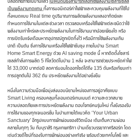
ปลอดภัยภายในบ้านแล้ว
ในโหมดนี้ยังสามารถเลือกใช้พลังงานโซลาร์เซลล์
เป็นพลังงานทดแทน
ทั้งการมอนิเตอร์ค่าไฟฟ้าและควบคุมพลังงานที่ใช้ไป
ทั้งหมดแบบ Real time ดูปริมาณการผลิตพลังงานแสงอาทิตย์และ
กำหนดการใช้งานในแต่ละช่วงเวลา ตรวจสอบเครื่องใช้ไฟฟ้าแต่ละชนิดว่าใช้
พลังงานเท่าไหร่และประหยัดพลังงานในการใช้งานมากน้อยเพียงใด หรือ
การเปิดรับแจ้งเตือนหากอุปกรณ์ถูกเปิดทิ้งไว้ หรือมีการใช้พลังงานเกิน
ปกติ เป็นต้น ซึ่งการใช้งานเครื่องใช้ไฟฟ้าซัมซุง ภายในบ้าน Smart
Home Smart Energy ด้วย AI saving mode นี้ หากติดตั้งโซลาร์
เซลล์กำลังการผลิต 5 กิโลวัตต์ในบ้าน 1 หลัง จะสามารถช่วยประหยัดค่าไฟ
ได้ 33,000 บาทต่อปี ลดคาร์บอนไดออกไซด์ได้ถึง 135 ตันหรือเทียบเท่า
การปลูกต้นไม้ 362 ต้น ประหยัดพลังงานได้อย่างยั่งยืน
หนึ่งในความร่วมมือเพื่อมุ่งส่งมอบนิยามใหม่ของการอยู่อาศัยแบบ
Smart Living ครอบคลุมทั้งเอนเตอร์เทนเมนต์ ความสะดวกสบาย
ความปลอดภัยและการประหยัดพลังงาน ตอบโจทย์คนรุ่นใหม่ ทั้งยังรองรับ
การใช้งานของทุกเจเนอเรชั่น ในบ้านภายใต้แนวคิด ‘Your Urban
Sanctuary’ อีกรูปแบบการพักผ่อนของชีวิตเมือง เติมเต็มความผ่อน
คลายในทุกๆ วัน กับบุราสิริ กรุงเทพกรีฑา บ้านเดี่ยวบรรยากาศรีสอร์ท โดด
เด่นด้วยดีไซน์ที่รองรับการพักผ่อนอย่างแท้จริง พร้อมด้วยเทคโนโลยี และ