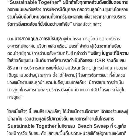
“
Sustainable Together” ผนึกกำลังทุกภาคส่วนตั้งแต่ขั้นตอนการ
ออกแบบและก่อสร้าง การบริหารนิติบุคคล ตลอดจนลูกบ้าน ชุมชนโดยรอบ
รวมทั้งจับมือกับหน่วยงานทั้งภาครัฐและเอกชนเพื่อวางรากฐานการบริหาร
จัดการสิ่งแวดล้อมที่ยั่งยืนอย่างแท้จริง”
นายสมัชชา กล่าว
ด้าน
นางสาวนฤมล อาภรณ์ธนกุล
ผู้ช่วยกรรมการผู้จัดการฝ่ายบริหาร
อาคารที่พักอาศัย บริษัท พลัส พร็อพเพอร์ตี้ จำกัด ผู้เชี่ยวชาญที่พร้อม
ตอบโจทย์ทุกบริการด้านอสังหาริมทรัพย์ กล่าวว่า
“พลัสฯ ในฐานะที่มีความ
ใกล้ชิดกับชุมชน เป็นต้นทางที่สามารถดำเนินกิจกรรม
C
SR
ร่วมกับแสน
สิริ
อาทิ การบริหารจัดการขยะได้อย่างมีประสิทธิภาพ สู่การดำเนินการอย่าง
เต็มรูปแบบอย่างบูรณาการ ตั้งแต่ให้ความรู้เรื่องการจัดการขยะ ทั้งในส่วน
ของพนักงานและลูกบ้านรวมไปถึงชุมชนใกล้เคียง มีการขยายการดำเนิน
การสู่ทุกโครงการที่พลัสฯ บริหาร ปัจจุบันมีมากกว่า 400 โครงการที่อยู่ใน
การดูแล”
โดยเมื่อเร็วๆ นี้ แสนสิริ และพลัสฯ ได้นำ
พนักงานจิตอาสา เจ้าของร่วมและผู้
พักอาศัย ร่วมด้วยมูลนิธิไม้ขาวยั่งยืน ขยายการทำงานในโครงการ
Sustainable Together
ในกิจกรรม
Beach Sweep ที่ จ.ภูเก็ต
โดยมีการจัดเก็บขยะ คัดแยกขยะพื้นที่บริเวณหน่วยพิทักษ์อุทยานแห่งชาติ