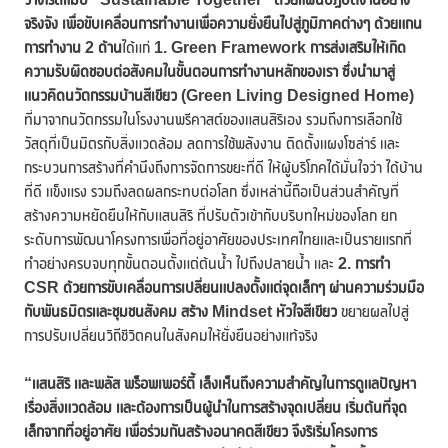
จริงจัง เพื่อขับเคลื่อนการทำงานเพื่อความยั่งยืนไปสู่ภูมิภาคต่างๆ ด้วยแกน
การทำงาน 2 ด้าน
ได้แก่
1. Green Framework การส่งเสริมให้เกิด
ความรับผิดชอบต่อสังคมในขั้นตอนการทำงานหลักของเรา ซึ่งนำมาสู่
แนวคิดนวัตกรรมบ้านสีเขียว (
Green Living Designed Home)
ที่มาจากนวัตกรรมในโรงงานพรีคาสต์ของแสนสิริเอง รวมถึงการเลือกใช้
วัสดุที่เป็นมิตรกับสิ่งแวดล้อม ลดการใช้พลังงาน ติดตั้งแผงโซล่าร์ และ
กระบวนการสร้างที่คำนึงถึงการจัดการขยะที่ดี ให้ผู้บริโภคได้มั่นใจว่า ได้บ้าน
ที่ดี แข็งแรง รวมถึงลดผลกระทบต่อโลก ซึ่งเหล่านี้ถือเป็นส่วนสำคัญที่
สร้างความหยัดยืนให้กับแสนสิริ ที่ปรับตัวเข้ากับบริบทใหม่ของโลก ยก
ระดับการพัฒนาโครงการเพื่อที่อยู่อาศัยของประเทศไทยและเป็นรายแรกที่
ทำอย่างครบจบทุกขั้นตอนตั้งแต่ต้นน้ำ ไปถึงปลายน้ำ และ
2. การทำ
CSR ด้วยการขับเคลื่อนการเปลี่ยนแปลงตั้งแต่จุดเล็กๆ ผ่านความร่วมมือ
กับพันธมิตรและชุมชนสังคม สร้าง Mindset หัวใจสีเขียว
ขยายผลไปสู่
การปรับเปลี่ยนวิถีชีวิตคนในสังคมให้ยั่งยืนอย่างแท้จริง
“แสนสิริ และพลัส พร็อพเพอร์ตี้ เล็งเห็นถึงความสำคัญในการดูแลปัญหา
เรื่องสิ่งแวดล้อม และต้องการเป็นผู้นำในการสร้างจุดเปลี่ยน เริ่มต้นที่จุด
เล็กจากที่อยู่อาศัย เพื่อร่วมกันสร้างอนาคตสีเขียว จึงริเริ่มโครงการ