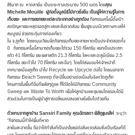
สิรินาถ ณ หาดลายัน เป็นระยะทางประมาณ 500 เมตร โดย
คุณ
Michelle Mouiile
ผู้ก่อตั้งมูลนิธิไม้ขาวยั่งยืน เป็นผู้ให้ความรู้ในการ
เก็บขยะ และการแยกขยะแต่ละประเภทอย่างถูกต้อง
กิจกรรมครั้งนี้ตั้งเป้า
ลดปัญหาขยะหลุดรอดสู่ทะเลและสิ่งแวดล้อม ฟื้นฟูระบบนิเวศทางทะเลให้
สมบูรณ์ ช่วยกระตุ้นการท่องเที่ยว
ใน จ.ภูเก็ต โดยหมุนเวียนจัดกิจกรรมเก็บขยะชายหาดเป็นประจำตลอดทั้ง
ปี กิจกรรมครั้งนี้สามารถเก็บขยะได้รวม 150 กิโลกรัม แยกเป็นประเภท
แก้ว 41 กิโลกรัม ขยะพลาสติก 21.3 กิโลกรัม โลหะและอะลูมิเนียม 2.5
กิโลกรัม ขยะทั่วไป 70 กิโลกรัม และอื่นๆ โดยได้ส่งมอบให้เจ้าหน้าที่
เทศบาลเมืองภูเก็ต นำไป Recycle และ Upcycle ต่อไป โดยนอกจาก
กิจกรรม Beach Sweep ที่จะมีขึ้นอย่างต่อเนื่องในจังหวัดภูเก็ต
โครงการในพื้นที่อื่นที่พลัสฯดูแล ก็ได้จัดให้มีกิจกรรม Community
Sweep และ Waste To Worth เพื่อให้ลูกบ้านและชุมชนโดยรอบได้มี
ส่วนร่วมในการเป็นผู้นำสู่การเปลี่ยนแปลงอย่างยั่งยืนไปด้วยกัน
ตัวแทนจากลูกบ้าน
Sansiri Family
คุณฉัตรลดา พิสิฎฐนรสีห์
ระบุว่า
“กิจกรรมนี้ทำให้พื้นที่หาด
ลายันสะอาดขึ้น ถือว่าได้ทำสิ่งที่เป็นปรโยชน์ต่อสิ่งแวดล้อมซึ่งเป็นเรื่องที่ดี
มาก โดยการเริ่มต้นแยกขยะให้ถูกประเภทตั้งแต่ที่คอนโดของตัวเองก่อนและ