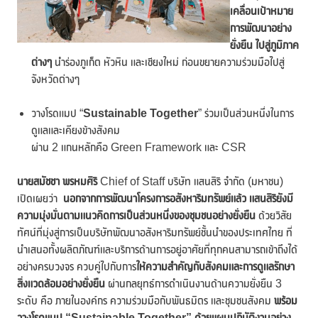
เคลื่อนเป้าหมาย
การพัฒนาอย่าง
ยั่งยืน ไปสู่ภูมิภาค
ต่างๆ
นำร่องภูเก็ต หัวหิน และเชียงใหม่ ก่อนขยายความร่วมมือไปสู่
จังหวัดต่างๆ
วางโรดแมป “
Sustainable Together
” ร่วมเป็นส่วนหนึ่งในการ
ดูแลและเคียงข้างสังคม
ผ่าน 2 แกนหลักคือ Green Framework และ CSR
นายสมัชชา พรหมศิริ
Chief of Staff บริษัท แสนสิริ จำกัด (มหาชน)
เปิดเผยว่า
นอกจากการพัฒนาโครงการอสังหาริมทรัพย์แล้ว แสนสิริยังมี
ความมุ่งมั่นตามแนวคิดการเป็นส่วนหนึ่งของชุมชนอย่างยั่งยืน
ด้วยวิสัย
ทัศน์ที่มุ่งสู่การเป็นบริษัทพัฒนาอสังหาริมทรัพย์ชั้นนำของประเทศไทย ที่
นำเสนอทั้งผลิตภัณฑ์และบริการด้านการอยู่อาศัยที่ทุกคนสามารถเข้าถึงได้
อย่างครบวงจร ควบคู่ไปกับการ
ให้ความสำคัญกับสังคมและการดูแลรักษา
สิ่งแวดล้อมอย่างยั่งยืน
ผ่านกลยุทธ์การดำเนินงานด้านความยั่งยืน 3
ระดับ คือ ภายในองค์กร ความร่วมมือกับพันธมิตร และชุมชนสังคม
พร้อม
วางโรดแมป “
Sustainable Together” ด้วยแผนปฏิบัติงานอย่าง