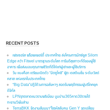
RECENT POSTS
เฟรเซอร์ส พร็อพเพอร์ตี้ ประเทศไทย ส่งโครงการมิกซ์ยูส Silom
Edge คว้า Fitwel มาตรฐานระดับโลก การันตีสุขภาวะที่ดีของผู้ใช้
อาคาร เพื่อส่งมอบคุณภาพชีวิตที่ดีให้แก่ผู้เช่าและผู้ใช้บริการ
วัน แบงค็อก เตรียมเปิดตัว “มิตซูโคชิ” ฟู้ด เดสติเนชั่น ระดับเวิลด์
คลาส แห่งแรกในประเทศไทย
“Big Data”ปฏิวัติวงการอสังหาฯ สอดรับพฤติกรรมผู้บริโภคยุค
ดิจิทัล
LPNรุกตลาดแนวราบพรีเมี่ยม บูมบ้าน365คาด3ปีรายได้
ทะยาน5พันล้าน
TerraBKK จัดงานสัมมนา“ไขรหัสลับคน Gen Y จุดเปลี่ยน