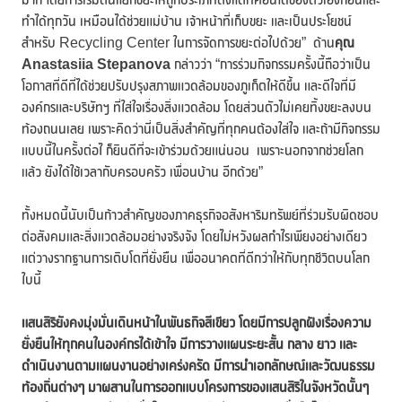
ทำได้ทุกวัน เหมือนได้ช่วยแม่บ้าน เจ้าหน้าที่เก็บขยะ และเป็นประโยชน์
สำหรับ Recycling Center ในการจัดการขยะต่อไปด้วย” ด้าน
คุณ
Anastasiia Stepanova
กล่าวว่า “การร่วมกิจกรรมครั้งนี้ถือว่าเป็น
โอกาสที่ดีที่ได้ช่วยปรับปรุงสภาพแวดล้อมของภูเก็ตให้ดีขึ้น และดีใจที่มี
องค์กรและบริษัทฯ ที่ใส่ใจเรื่องสิ่งแวดล้อม โดยส่วนตัวไม่เคยทิ้งขยะลงบน
ท้องถนนเลย เพราะคิดว่านี่เป็นสิ่งสำคัญที่ทุกคนต้องใส่ใจ และถ้ามีกิจกรรม
แบบนี้ในครั้งต่อไ ก็ยินดีที่จะเข้าร่วมด้วยแน่นอน เพราะนอกจากช่วยโลก
แล้ว ยังได้ใช้เวลากับครอบครัว เพื่อนบ้าน อีกด้วย”
ทั้งหมดนี้นับเป็นก้าวสำคัญของภาคธุรกิจอสังหาริมทรัพย์ที่ร่วมรับผิดชอบ
ต่อสังคมและสิ่งแวดล้อมอย่างจริงจัง โดยไม่หวังผลกำไรเพียงอย่างเดียว
แต่วางรากฐานการเติบโตที่ยั่งยืน เพื่ออนาคตที่ดีกว่าให้กับทุกชีวิตบนโลก
ใบนี้
แสนสิริยังคงมุ่งมั่นเดินหน้าในพันธกิจสีเขียว โดยมีการปลูกฝังเรื่องความ
ยั่งยืนให้ทุกคนในองค์กรได้เข้าใจ มีการวางแผนระยะสั้น กลาง ยาว และ
ดำเนินงานตามแผนงานอย่างเคร่งครัด มีการนำเอกลักษณ์และวัฒนธรรม
ท้องถิ่นต่างๆ มาผสานในการออกแบบโครงการของแสนสิริในจังหวัดนั้นๆ