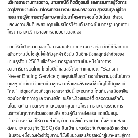
บริหารสายงานการตลาด, นายอาณัติ กิตติกุลเมธี รองกรรมการผู้จัดการ
อาวุโสสายงานพัฒนาโครงการแนวราบ และนายองอาจ สุวรรณกุล ผู้ช่วย
กรรมการผู้จัดการอาวุโสสายงานพัฒนาโครงการคอนโดมิเนียม
เข้าร่วม
แสดงความยินดีและขอบคุณพันธมิตรที่ร่วมกันยกระดับมาตรฐานคุณภาพ
โครงการและบริการหลังการขายอย่างต่อเนื่อง
แสนสิริมีเป้าหมายสูงสุดในการมอบประสบการณ์การอยู่อาศัยที่ดีที่สุด และ
สร้างความมั่นใจ อุ่นใจให้กับลูกค้า ซึ่งนับเป็นอีกหนึ่งกลยุทธ์สำคัญของ
แผนธุรกิจปี 2567 เพื่อรักษามาตรฐานความเป็นหนึ่งในวงการ
อสังหาริมทรัพย์ไทย โดยในปีนี้ แสนสิริได้จัดทำแคมเปญ “Sansiri
Never Ending Service ดูแลคุณไม่สิ้นสุด” ตอกย้ำความมุ่งมั่นในการ
ดูแลลูกค้าตั้งแต่วันแรกที่มาสู่ครอบครัวแสนสิริ และที่สำคัญไม่ได้ดูแลแค่
“คุณ” แต่ดูแลกันจนถึงลูกหลานจากวันนี้และอนาคต โดยทีมงานมืออาชีพ
ตอบโจทย์ทุกการดูแล จากบริษัท พลัส พร็อพเพอร์ตี้ ตลอดจนผลักดัน
นโยบายด้านการยกระดับและพัฒนาคุณภาพโครงการและมาตรฐานการ
บริการในทุกภาคส่วนของแสนสิริ ควบคู่กับการส่งเสริมและสนับสนุน
พันธมิตรธุรกิจ ที่ให้ความสำคัญกับความยั่งยืนรอบด้าน ทั้งสิ่งแวดล้อม
สังคมและเศรษฐกิจ (ESG) อันเป็นเป้าหมายเดียวกันกับแสนสิริ และร่วม
เป็นส่วนหนึ่งของห่วงโซ่อุปทานที่ยั่งยืนของแสนสิริ รุกหน้าสู่เป้าหมายสู่การ