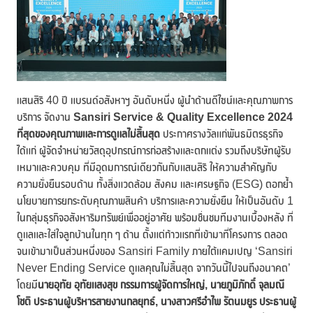
แสนสิริ 40 ปี แบรนด์อสังหาฯ อันดับหนึ่ง ผู้นำด้านดีไซน์และคุณภาพการ
บริการ จัดงาน
Sansiri Service & Quality Excellence 2024
ที่สุดของคุณภาพและการดูแลไม่สิ้นสุด
ประกาศรางวัลแก่พันธมิตรธุรกิจ
ได้แก่ ผู้จัดจำหน่ายวัสดุอุปกรณ์การก่อสร้างและตกแต่ง รวมถึงบริษัทผู้รับ
เหมาและควบคุม ที่มีอุดมการณ์เดียวกันกับแสนสิริ ให้ความสำคัญกับ
ความยั่งยืนรอบด้าน ทั้งสิ่งแวดล้อม สังคม และเศรษฐกิจ (ESG) ตอกย้ำ
นโยบายการยกระดับคุณภาพสินค้า บริการและความยั่งยืน ให้เป็นอันดับ 1
ในกลุ่มธุรกิจอสังหาริมทรัพย์เพื่ออยู่อาศัย พร้อมชื่นชมทีมงานเบื้องหลัง ที่
ดูแลและใส่ใจลูกบ้านในทุก ๆ ด้าน ตั้งแต่ก้าวแรกที่เข้ามาที่โครงการ ตลอด
จนเข้ามาเป็นส่วนหนึ่งของ Sansiri Family ภายใต้แคมเปญ ‘Sansiri
Never Ending Service ดูแลคุณไม่สิ้นสุด จากวันนี้ไปจนถึงอนาคต’
โดยมี
นายอุทัย อุทัยแสงสุข กรรมการผู้จัดการใหญ่
, นายภูมิภักดิ์ จุลมณี
โชติ ประธานผู้บริหารสายงานกลยุทธ์, นางสาวศรีอำไพ รัตนมยูร ประธานผู้