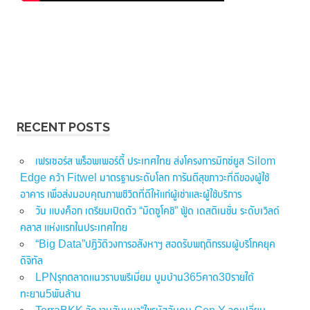
RECENT POSTS
เฟรเซอร์ส พร็อพเพอร์ตี้ ประเทศไทย ส่งโครงการมิกซ์ยูส Silom
Edge คว้า Fitwel มาตรฐานระดับโลก การันตีสุขภาวะที่ดีของผู้ใช้
อาคาร เพื่อส่งมอบคุณภาพชีวิตที่ดีให้แก่ผู้เช่าและผู้ใช้บริการ
วัน แบงค็อก เตรียมเปิดตัว “มิตซูโคชิ” ฟู้ด เดสติเนชั่น ระดับเวิลด์
คลาส แห่งแรกในประเทศไทย
“Big Data”ปฏิวัติวงการอสังหาฯ สอดรับพฤติกรรมผู้บริโภคยุค
ดิจิทัล
LPNรุกตลาดแนวราบพรีเมี่ยม บูมบ้าน365คาด3ปีรายได้
ทะยาน5พันล้าน