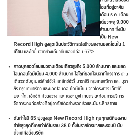
โอนที่อยู่อาศัย
เดือน ธ.ค. เดือน
เดียวทะลุ 9,000
ล้านบาท
ซึ่ง
นับ
เป็น
New
Record High สูงสุดเป็นประวัติการณ์สร้างผลงานยอดโอนใน 1
เดือน
และโตขึ้นจากช่วงเดียวกันของปีก่อน 67%
คาดบุคยอดโอนแนวราบเดือนเดียวสูงถึง
5,000 ล้านบาท และยอด
โอนคอนโดมิเนียม 4,000 ล้านบาท
ไฮไลท์ยอดโอนจากโครงการ
บ้าน
เดี่ยวระดับซูเปอร์ลักซ์ชัวรี่และลักซ์ชัวรี่ นาราสิริ กรุงเทพกรีฑา และ บุรา
สิริ กรุงเทพกรีฑา และยอดโอนคอนโดมิเนียม จากโครงการ เอ็กซ์ที
พญาไท, เอ็กซ์ที ห้วยขวาง และ เดอะ มูฟ เกษตร สะท้อนการบริหาร
จัดการงานก่อสร้างที่อยู่อาศัยได้อย่างรวดเร็วและมีประสิทธิภาพ
ดัน
กำไรปี
65 พุ่งสูงสุด
New Record High ทุบทุกสติถิผลงาน
กำไรสูงสุดที่เคยทำได้ในรอบ 38 ปี ทั้งในรายไตรมาสและรอบปี
นับ
ตั้งแต่ก่อตั้งบริษัท