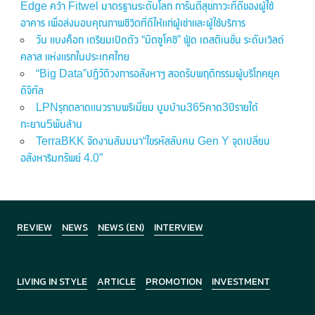
Edge คว้า Fitwel มาตรฐานระดับโลก การันตีสุขภาวะที่ดีของผู้ใช้
อาคาร เพื่อส่งมอบคุณภาพชีวิตที่ดีให้แก่ผู้เช่าและผู้ใช้บริการ
วัน แบงค็อก เตรียมเปิดตัว “มิตซูโคชิ” ฟู้ด เดสติเนชั่น ระดับเวิลด์
คลาส แห่งแรกในประเทศไทย
“Big Data”ปฏิวัติวงการอสังหาฯ สอดรับพฤติกรรมผู้บริโภคยุค
ดิจิทัล
LPNรุกตลาดแนวราบพรีเมี่ยม บูมบ้าน365คาด3ปีรายได้
ทะยาน5พันล้าน
TerraBKK จัดงานสัมมนา“ไขรหัสลับคน Gen Y จุดเปลี่ยน
อสังหาริมทรัพย์ 4.0”
REVIEW
NEWS
NEWS (EN)
INTERVIEW
LIVING IN STYLE
ARTICLE
PROMOTION
INVESTMENT