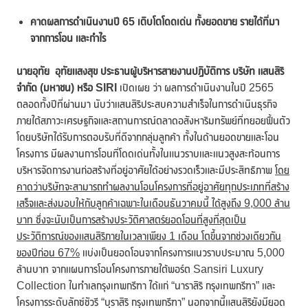
คาดผลการดำเนินงานปี
65 เติบโตโดดเด่น
ทั้งยอดขาย รายได้ที่มา
จากการโอน และกำไร
นายอุทัย อุทัยแสงสุข ประธานผู้บริหารสายงานปฏิบัติการ บริษัท แสนสิริ
จำกัด (มหาชน) หรือ
SIRI
เปิดเผย ว่า ผลการดำเนินงานในปี 2565
ตลอดทั้งปีที่ผ่านมา นับว่าแสนสิริประสบความสำเร็จในการดำเนินธุรกิจ
ภายใต้สภาวะเศรษฐกิจและสถานการณ์ตลาดอสังหาริมทรัพย์ที่ทยอยฟื้นตัว
โดยบริษัทได้รับการตอบรับที่ดีจากกลุ่มลูกค้า ทั้งในด้านยอดขายและโอน
โครงการ มีผลงานการโอนที่โดดเด่นทั้งในแนวราบและแนวสูงสะท้อนการ
บริหารจัดการงานก่อสร้างที่อยู่อาศัยได้อย่างรวดเร็วและมีประสิทธิภาพ
โดย
คาดว่าบริษัทจะสามารถทำผลงานโอนโครงการที่อยู่อาศัยทุกประเภทที่สร้าง
เสร็จและส่งมอบให้กับลูกค้าเฉพาะในเดือนธันวาคมนี้ ได้สูงถึง
9,000 ล้าน
บาท ซึ่งจะนับเป็นการสร้างประวัติศาสตร์ยอดโอนที่สูงที่สุดเป็น
ประวัติการณ์ของแสนสิริภายในเวลาเพียง 1 เดือน โตขึ้นจากช่วงเดียวกัน
ของปีก่อน 67%
แบ่งเป็นยอดโอนจากโครงการแนวราบประมาณ 5,000
ล้านบาท จากแผนการโอนโครงการภายใต้พอร์ต Sansiri Luxury
Collection ในทำเลกรุงเทพกรีฑา ได้แก่ “นาราสิริ กรุงเทพกรีฑา” และ
โครงการระดับลักซ์ชัวรี “บุราสิริ กรุงเทพกรีฑา” นอกจากนี้แสนสิริยังมียอด