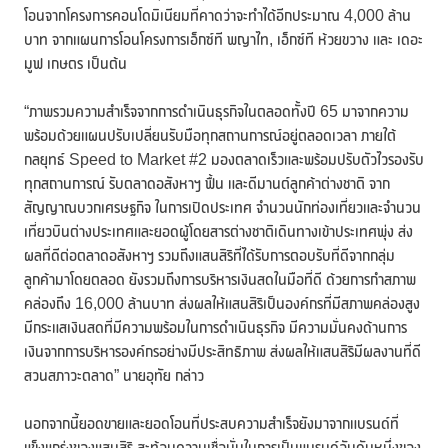
โอนจากโครงการคอนโดมิเนียมที่คาดว่าจะทำได้อีกประมาณ 4,000 ล้าน
บาท จากแผนการโอนโครงการเอ็กซ์ที พญาไท, เอ็กซ์ที ห้วยขวาง และ เดอะ
มูฟ เกษตร เป็นต้น
“ภาพรวมความสำเร็จจากการดำเนินธุรกิจในตลอดทั้งปี 65 มาจากความ
พร้อมด้วยแผนปรับเปลี่ยนรับมือทุกสถานการณ์อยู่ตลอดเวลา ภายใต้
กลยุทธ์ Speed to Market #2 มองตลาดเร็วและพร้อมปรับตัวไวรองรับ
ทุกสถานการณ์ รับตลาดอสังหาฯ ฟื้น และดีมานต์ลูกค้าต่างชาติ จาก
สัญญาณบวกเศรษฐกิจ ในการเปิดประเทศ จำนวนนักท่องเที่ยวและจำนวน
เที่ยวบินต่างประเทศและยอดผู้โดยสารต่างชาติเดินทางเข้าประเทศพุ่ง ส่ง
ผลที่ดีต่อตลาดอสังหาฯ รวมถึงแสนสิริที่ได้รับการตอบรับที่ดีจากกลุ่ม
ลูกค้ามาโดยตลอด ยังรวมถึงการบริหารเงินสดในมือที่ดี ด้วยการกำสภาพ
คล่องถึง 16,000 ล้านบาท ส่งผลให้แสนสิริเป็นองค์กรที่มีสภาพคล่องสูง
มีกระแสเงินสดที่มีความพร้อมในการดำเนินธุรกิจ มีความมั่นคงด้านการ
เงินจากการบริหารองค์กรอย่างมีประสิทธิภาพ ส่งผลให้แสนสิริมีผลงานที่ดี
สวนสภาวะตลาด” นายอุทัย กล่าว
นอกจากนี้ยอดขายและยอดโอนที่ประสบความสำเร็จยังมาจากแบรนด์ที่
แข็งแกร่งของแสนสิริ สะท้อนความเชื่อมั่นในการเป็นแบรนด์อันดับหนึ่งของ