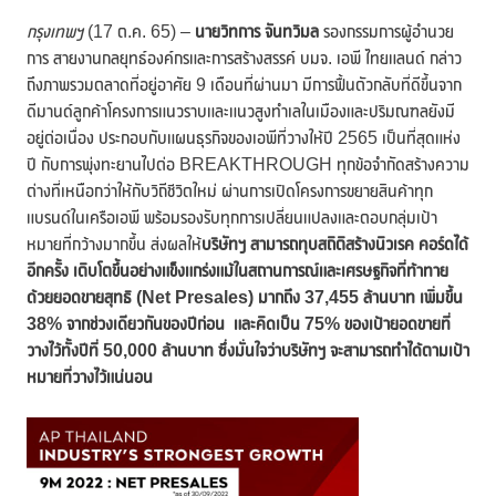
กรุงเทพฯ
(17 ต.ค. 65) –
นายวิทการ จันทวิมล
รองกรรมการผู้อำนวย
การ สายงานกลยุทธ์องค์กรและการสร้างสรรค์ บมจ. เอพี ไทยแลนด์ กล่าว
ถึงภาพรวมตลาดที่อยู่อาศัย 9 เดือนที่ผ่านมา มีการฟื้นตัวกลับที่ดีขึ้นจาก
ดีมานด์ลูกค้าโครงการแนวราบและแนวสูงทำเลในเมืองและปริมณฑลยังมี
อยู่ต่อเนื่อง ประกอบกับแผนธุรกิจของเอพีที่วางให้ปี 2565 เป็นที่สุดแห่ง
ปี กับการพุ่งทะยานไปต่อ BREAKTHROUGH ทุกข้อจำกัดสร้างความ
ต่างที่เหนือกว่าให้กับวิถีชีวิตใหม่ ผ่านการเปิดโครงการขยายสินค้าทุก
แบรนด์ในเครือเอพี พร้อมรองรับทุกการเปลี่ยนแปลงและตอบกลุ่มเป้า
หมายที่กว้างมากขึ้น ส่งผลให้
บริษัทฯ สามารถทุบสถิติสร้างนิวเรค คอร์ดได้
อีกครั้ง เติบโตขึ้นอย่างแข็งแกร่งแม้ในสถานการณ์และเศรษฐกิจที่ท้าทาย
ด้วยยอดขายสุทธิ (
Net Presales) มากถึง 37,455 ล้านบาท เพิ่มขึ้น
38%
จากช่วงเดียวกันของปีก่อน และคิดเป็น
75% ของเป้ายอดขายที่
วางไว้ทั้งปีที่ 50,000 ล้านบาท ซึ่งมั่นใจว่าบริษัทฯ จะสามารถทำได้ตามเป้า
หมายที่วางไว้แน่นอน