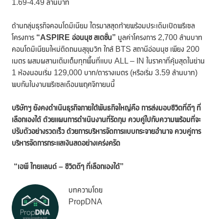
1.69-4.49 ล้านบาท
ด้านกลุ่มธุรกิจคอนโดมิเนียม ไตรมาสสุดท้ายพร้อมประเดิมเปิดพรีเซล
โครงการ
“ASPIRE อ่อนนุช สเตชั่น”
มูลค่าโครงการ 2,700 ล้านบาท
คอนโดมิเนียมใหม่ติดถนนสุขุมวิท ใกล้ BTS สถานีอ่อนนุช เพียง 200
เมตร ผสมผสานเติมเต็มทุกพื้นที่แบบ ALL – IN ในราคาที่คุ้มสุดในย่าน
1 ห้องนอนเริ่ม 129,000 บาท/ตารางเมตร (หรือเริ่ม 3.59 ล้านบาท)
พบกันในงานพรีเซลเดือนพฤศจิกายนนี้
บริษัทฯ ยังคงดำเนินธุรกิจภายใต้พันธกิจใหญ่คือ การส่งมอบชีวิตที่ดีๆ ที่
เลือกเองได้ ด้วยแผนการ
ดำเนินงานที่รัดกุม ควบคู่ไปกับความพร้อมที่จะ
ปรับตัวอย่างรวดเร็ว ด้วยการบริหารจัดการแบบกระจายอำนาจ ควบคู่การ
บริหารจัดการกระแสเงินสดอย่างเคร่งครัด
“
เอพี ไทยแลนด์
–
ชีวิตดีๆ ที่เลือกเองได้”
บทความโดย
PropDNA