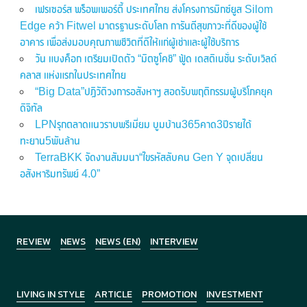
เฟรเซอร์ส พร็อพเพอร์ตี้ ประเทศไทย ส่งโครงการมิกซ์ยูส Silom
Edge คว้า Fitwel มาตรฐานระดับโลก การันตีสุขภาวะที่ดีของผู้ใช้
อาคาร เพื่อส่งมอบคุณภาพชีวิตที่ดีให้แก่ผู้เช่าและผู้ใช้บริการ
วัน แบงค็อก เตรียมเปิดตัว “มิตซูโคชิ” ฟู้ด เดสติเนชั่น ระดับเวิลด์
คลาส แห่งแรกในประเทศไทย
“Big Data”ปฏิวัติวงการอสังหาฯ สอดรับพฤติกรรมผู้บริโภคยุค
ดิจิทัล
LPNรุกตลาดแนวราบพรีเมี่ยม บูมบ้าน365คาด3ปีรายได้
ทะยาน5พันล้าน
TerraBKK จัดงานสัมมนา“ไขรหัสลับคน Gen Y จุดเปลี่ยน
อสังหาริมทรัพย์ 4.0”
REVIEW
NEWS
NEWS (EN)
INTERVIEW
LIVING IN STYLE
ARTICLE
PROMOTION
INVESTMENT