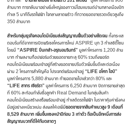
บาท และ
“บ้านกลางเมือง ลาดพร้าว 101 สเตชั่น”
มูลค่าโครงการ 900
ล้านบาท การกลับมาอย่างยิ่งใหญ่ของทาวน์โฮมแบรนด์บ้านกลางเมืองปัก
ทำเล 5 นาทีถึงรถไฟฟ้า ใจกลางลาดพร้าว ที่กวาดยอดขายรวดเดียวสูงถึง
350 ล้านบาท
สำหรับกลุ่มธุรกิจคอนโดมิเนียมส่งสัญญาณฟื้นตัวอย่างชัดเจน
ทั้งกระแส
ตอบรับที่ดีจากการเปิดพรีเซลโครงการใหม่ ASPIRE บุก 3 ทำเลซิตี้โซน
โดยมี
“ASPIRE ปิ่นเกล้า-อรุณอมรินทร์”
มูลค่าโครงการ 1,200 ล้าน
บาท ทำผลงานท็อปฟอร์มด้วยยอดขายทะลุ 60% รวมถึงพอร์ต
คอนโดมิเนียมพร้อมเข้าอยู่ที่สร้างยอดขายปรับตัวเพิ่มขึ้นดีและต่อเนื่อง
ผ่าน 2 โครงการสำคัญคือ โปรเจกต์พร้อมเข้าอยู่
“LIFE อโศก ไฮป์”
มูลค่าโครงการ 5,880 ล้านบาท ทำยอดขายไปแล้วกว่า 80% และ
“LIFE สาทร เซียร์รา”
มูลค่าโครงการ 6,250 ล้านบาท ปิดการขายล่าสุด
ที่ 60% สะท้อนกำลังซื้อลูกค้า Real Demand ในกลุ่มสินค้า
คอนโดมิเนียมสร้างเสร็จพร้อมเข้าอยู่ ทำเลติดรถไฟฟ้า ในราคาคุ้มค่ายังคง
มีอยู่อย่างเหนียวแน่น ส่งผลให้เอพีมี
ยอดขายจากสินค้าแนวสูง
9 เดือนที่
8,529 ล้านบาท เพิ่มขึ้นแซงหน้าปีก่อน 3 เท่าตัว ถือเป็นอีกหนึ่งการส่ง
สัญญาณบวกที่ดีให้กับตลาดฯ