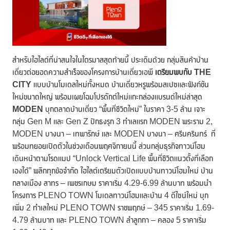
สำหรับไฮไลต์ที่น่าสนใจในไตรมาสสุดท้ายนี้ ประเดิมด้วย กลุ่มสินค้าบ้าน
เดี่ยวต่อยอดความสำเร็จของโครงการบ้านเดี่ยวเอพี
เตรียมพบกับ
THE
CITY
แบบบ้านโมเดลใหม่ทั้งหมด บ้านเดี่ยวหรูพร้อมสเปซและฟังก์ชัน
ใหม่ขนาดใหญ่ พร้อมเผยโฉมโปรดักต์ใหม่แกะกล่องแบรนด์ใหม่ล่าสุด
MODEN
บุกตลาดบ้านเดี่ยว “พื้นที่ชีวิตใหม่” ในราคา 3-5 ล้าน เจาะ
กลุ่ม Gen M และ Gen Z ปักธงรุก 3 ทำเลแรก MODEN พระราม 2,
MODEN บางนา – เทพารักษ์ และ MODEN บางนา – ศรีนครินทร์ ที่
พร้อมทยอยเปิดตัวในช่วงเดือนพฤศจิกายนนี้ ส่วนกลุ่มธุรกิจทาวน์โฮม
เดินหน้าตามโรดแมป “Unlock Vertical Life พื้นที่ชีวิตแนวตั้งที่เลือก
เองได้” พลิกทุกข้อจำกัด ไฮไลต์เตรียมตัวเปิดแบบบ้านทาวน์โฮมใหม่ บ้าน
กลางเมือง สาทร – เพชรเกษม ราคาเริ่ม 4.29-6.99 ล้านบาท พร้อมนำ
โครงการ PLENO TOWN โมเดลทาวน์โฮมและบ้าน 4 ดีไซน์ใหม่ บุก
เพิ่ม 2 ทำเลใหม่ PLENO TOWN ราชพฤกษ์ – 345 ราคาเริ่ม 1.69-
4.79 ล้านบาท และ PLENO TOWN ลำลูกกา – คลอง 5 ราคาเริ่ม