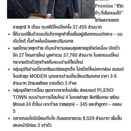
Promise “ชีวิต
ดีๆ ที่เลือกเองได้”
โชว์ผลงานยอด
ขายสุทธิ 9 เดือน ทุบสถิติใหม่อีกครั้ง 37,455 ล้านบาท
ชี้ดีมานด์ฟื้นตัวตอบรับดีจากลูกค้าซื้อเพื่ออยู่จริงเซกเมนต์กลาง – บน
เติบโตดี ทั้งทำเลในเมืองและปริมณฑล
เผยไตรมาสสุดท้าย เดินหน้าตามแผนลุยขยายธุรกิจต่อเนื่อง เปิดตัว
อีก
27 โครงการใหม่
มูลค่ารวม
37,760
ล้านบาท ในเซกเมนต์ใหม่
กระจายเปิดตัวทุกทำเลกับแบบบ้านดีไซน์ใหม่
กลุ่มธุรกิจบ้านเดี่ยวเตรียมปล่อยฮุกเด็ด โปรดักต์ใหม่แกะกล่อง แบรนด์
ใหม่ล่าสุด
MODEN บุกตลาดบ้านเดี่ยวโซนปริมณฑล ราคา 3-5
ล้านบาท ปักธงพรีเซล รวดเดียว 3 ทำเล
กลุ่มธุรกิจทาวน์โฮม ลุยเจาะตลาดใหม่เพิ่ม ส่งแบรนด์
PLENO
TOWN แบบบ้านทาวน์โฮมใหม่ 4 โมเดลล่าสุด ฟังก์ชันครบ พร้อม
ฟิตเนส 24 ชั่วโมง เจาะทำเล ราชพฤกษ์ – 345 และลำลูกกา – คลอง
5
ตลาดคอนโดมิเนียมเติบโต ดันยอดขายรวม
8,529 ล้านบาท เพิ่มขึ้น
แซงหน้าปีก่อน 3 เท่าตัว