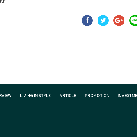
คุณ”
RVIEW
LIVING IN STYLE
ARTICLE
PROMOTION
INVESTM