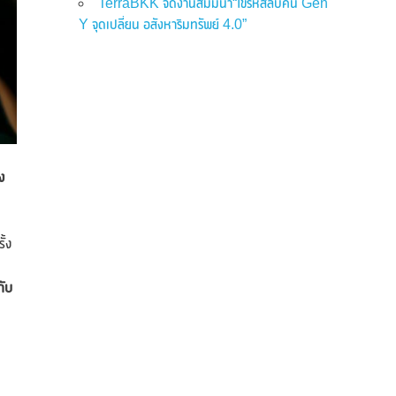
TerraBKK จัดงานสัมมนา“ไขรหัสลับคน Gen
Y จุดเปลี่ยน อสังหาริมทรัพย์ 4.0”
ง
ั้ง
กับ