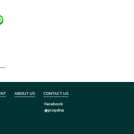
ENT
ABOUT US
CONTACT US
Facebook
@propdna