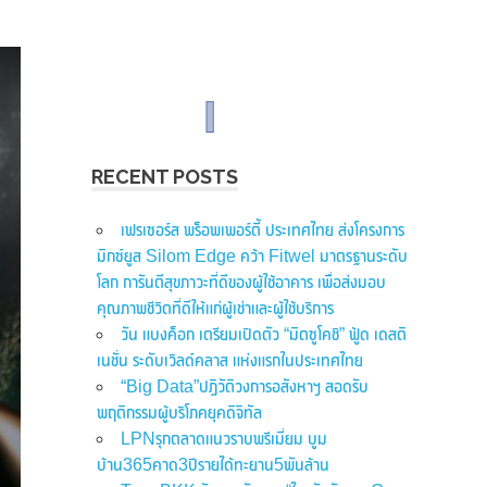
RECENT POSTS
เฟรเซอร์ส พร็อพเพอร์ตี้ ประเทศไทย ส่งโครงการ
มิกซ์ยูส Silom Edge คว้า Fitwel มาตรฐานระดับ
โลก การันตีสุขภาวะที่ดีของผู้ใช้อาคาร เพื่อส่งมอบ
คุณภาพชีวิตที่ดีให้แก่ผู้เช่าและผู้ใช้บริการ
วัน แบงค็อก เตรียมเปิดตัว “มิตซูโคชิ” ฟู้ด เดสติ
เนชั่น ระดับเวิลด์คลาส แห่งแรกในประเทศไทย
“Big Data”ปฏิวัติวงการอสังหาฯ สอดรับ
พฤติกรรมผู้บริโภคยุคดิจิทัล
LPNรุกตลาดแนวราบพรีเมี่ยม บูม
บ้าน365คาด3ปีรายได้ทะยาน5พันล้าน