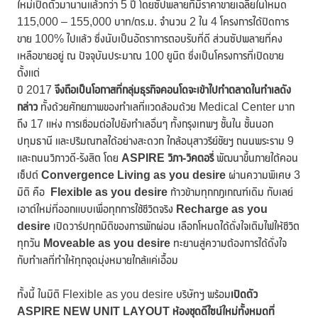
ใหม่เปิดตัวมานานแล้วกว่า 5 ปี โดยซัปพลายที่มีราคาขายเฉลี่ยในโหมด
115,000 – 155,000 บาท/ตร.ม. จำนวน 2 ใน 4 โครงการได้ปิดการ
ขาย 100% ไปแล้ว ซึ่งนับเป็นอัตราการตอบรับที่ดี ส่วนซัปพลายที่คง
เหลือขายอยู่ ณ ปัจจุบันประมาณ 100 ยูนิต ซึ่งเป็นโครงการที่เปิดขาย
ตั้งแต่
ปี 2017
จึงถือเป็นโอกาสที่กลุ่มธุรกิจคอนโดจะเข้าไปทำตลาดในทำเลดัง
กล่าว
ทั้งด้วยศักยภาพของทำเลที่แวดล้อมด้วย Medical Center มาก
ถึง 17 แห่ง การเชื่อมต่อไปยังทำเลอื่นๆ ทั้งกรุงเทพฯ ชั้นใน ชั้นนอก
ปทุมธานี และปริมณฑลได้อย่างสะดวก ใกล้อนุสาวรีย์ชัยฯ ถนนพระราม 9
และถนนวิภาวดี-รังสิต โดย
ASPIRE วิภา-วิคตอรี่
พัฒนาขึ้นภายใต้คอน
เซ็ปต์
Convergence Living as you desire
ผ่านความพิเศษ 3
มิติ คือ
Flexible as you desire
ก้าวข้ามทุกกฎเกณฑ์เดิม กับเลย์
เอาต์ใหม่ที่ออกแบบเพื่อทุกการใช้ชีวิตจริง
Recharge as you
desire
เปิดวาร์ปทุกมิติของการพักผ่อน เลือกโหมดได้ดั่งใจเติมไฟให้ชีวิต
ทุกวัน
Moveable as you desire
ทะยานสู่ความต้องการได้ดั่งใจ
กับทำเลที่ทำให้ทุกจุดมุ่งหมายใกล้แค่เอื้อม
ทั้งนี้ ในมิติ Flexible as you desire บริษัทฯ พร้อม
เปิดตัว
ASPIRE NEW UNIT LAYOUT ห้องชุดดีไซน์ใหม่ทั้งหมดที่