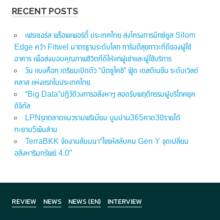
RECENT POSTS
เฟรเซอร์ส พร็อพเพอร์ตี้ ประเทศไทย ส่งโครงการมิกซ์ยูส Silom
Edge คว้า Fitwel มาตรฐานระดับโลก การันตีสุขภาวะที่ดีของผู้ใช้
อาคาร เพื่อส่งมอบคุณภาพชีวิตที่ดีให้แก่ผู้เช่าและผู้ใช้บริการ
วัน แบงค็อก เตรียมเปิดตัว “มิตซูโคชิ” ฟู้ด เดสติเนชั่น ระดับเวิลด์
คลาส แห่งแรกในประเทศไทย
“Big Data”ปฏิวัติวงการอสังหาฯ สอดรับพฤติกรรมผู้บริโภคยุค
ดิจิทัล
LPNรุกตลาดแนวราบพรีเมี่ยม บูมบ้าน365คาด3ปีรายได้
ทะยาน5พันล้าน
TerraBKK จัดงานสัมมนา“ไขรหัสลับคน Gen Y จุดเปลี่ยน
อสังหาริมทรัพย์ 4.0”
REVIEW
NEWS
NEWS (EN)
INTERVIEW