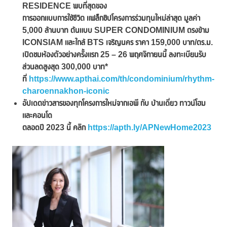
RESIDENCE พบที่สุดของ
การออกแบบการใช้ชีวิต แฟล็กชิปโครงการร่วมทุนใหม่ล่าสุด มูลค่า
5,000 ล้านบาท ต้นแบบ SUPER CONDOMINIUM ตรงข้าม
ICONSIAM และใกล้ BTS เจริญนคร ราคา 159,000 บาท/ตร.ม.
เปิดชมห้องตัวอย่างครั้งแรก 25 – 26 พฤศจิกายนนี้ ลงทะเบียนรับ
ส่วนลดสูงสุด 300,000 บาท*
ที่
https://www.apthai.com/th/condominium/rhythm-
charoennakhon-iconic
อัปเดตข่าวสารของทุกโครงการใหม่จากเอพี กับ บ้านเดี่ยว ทาวน์โฮม
และคอนโด
ตลอดปี 2023 นี้ คลิก
https://apth.ly/APNewHome2023