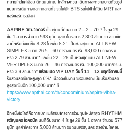
หมายใกล้แค่เอื้อม ติดถนนใหญ่ ใกล้ทางด่วน เดินทางสะดวกสบายด้วยรูป
แบบการเดินทางหลากหลายทั้ง รถไฟฟ้า BTS รถไฟฟ้าใต้ดิน MRT และ
แอร์พอร์ตเรลลิงค์
ASPIRE วิภา-วิคตอรี่
ตั้งอยู่บนที่ดินขนาด 2 – 2 – 70.7 ไร่ สูง 29
ชั้น 1 อาคาร จำนวน 593 ยูนิต มูลค่าโครงการ 2,300 ล้านบาท ส่วนพัก
อาศัยเริ่มตั้งแต่ชั้น 8-28 โดยชั้น 8-21 เป็นห้องชุดแบบ ALL NEW
SIMPLEX ขนาด 26.5 – 60 ตารางเมตร เริ่ม 98,000 บาท/ตร.ม.
หรือ 2.79 ล้านบาท* และชั้น 22 – 28 เป็นห้องชุดแบบ ALL NEW
VERTIPLEX ขนาด 26 – 46 ตารางเมตร เริ่ม 100,000 บาท/ตร.ม.
หรือ 3.9 ล้านบาท*
พร้อมเปิด
VIP DAY วันที่ 11 – 12 พฤศจิกายนนี้
รับส่วนลดพิเศษสูงสุด 6%* เมื่อจองในงาน พร้อมลงทะเบียนรับส่วนลด
สูงสุดเพิ่มอีก 100,000 บาท* ที่
https://www.apthai.com/th/condominium/aspire-vibha-
victory
อีกหนึ่งไฮไลต์คือการเปิดแฟล็กชิปโครงการร่วมทุนใหม่ล่าสุด
RHYTHM
เจริญนคร ไอคอนิค
บนที่ดินขนาด 4 ไร่ สูง 29 ชั้น 1 อาคาร จำนวน 577
ยูนิต มูลค่าโครงการ 5,000 ล้านบาท ริมถนนเจริญนคร ตรงข้ามไอคอน