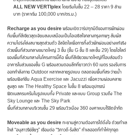
ALL NEW VERTIplex
โดยเริ่มในชั้น 22 – 28 ราคา 9 ล้าน
บาท (ราคาเริ่ม 100,000 บาท/ตร.ม.)
Recharge as you desire
พร้อมเปิดวาร์ปทุกมิติของการพักผ่อน
กับพื้นที่สีเขียวสุดเงียบสงบเสมือนเป็นโอเอซิสใจกลางกรุงเทพฯ สัมผัส
ความโปร่งโล่งสบายสุดส่วนตัว ฮีลจิตใจเพื่อการทิ้งตัวพักผ่อนอย่างแท้จริง
ด้วยพื้นที่ส่วนกลางขนาดใหญ่ 3 ชั้น (ชั้น G ชั้น 8 และชั้น 29) โดยไฮไลต์
ของพื้นที่ส่วนกลางในโครงการนี้คือ พื้นที่สีเขียวขนาดใหญ่ที่โอบล้อมตัว
อาคารในส่วนของชั้น G พร้อมสวนตอนลึกที่ยาวกว่า 60 เมตร รองรับการ
ออกกำลังกาย Outdoor หลากหลายรูปแบบ ตลอดจนพื้นที่สระว่ายน้ำ
พร้อมฟังก์ชัน Aqua Exercise และ Jacuzzi เพื่อความผ่อนคลาย
สูงสุด และ The Healthy Space ในชั้น 8 พร้อมอุปกรณ์
ฟิตเนสครบครันในรูปแบบทั้ง Private และแบบ Group รวมถึง The
Sky Lounge และ The Sky Park
พื้นที่ส่วนกลางบริเวณชั้น 29 พร้อมวิวเมือง 360 องศาแบบไร้ขีดจำกัด
Moveable as you desire
ทะยานสู่ความต้องการได้ดั่งใจ ด้วยทำเล
ใกล้ “อนุสาวรีย์ชัยฯ” เชื่อมต่อ “วิภาวดี-รังสิต” ทำเลฮอตที่ทำให้ทุกจุด