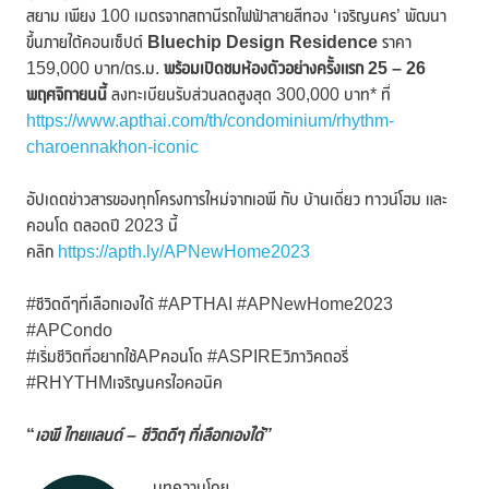
สยาม เพียง 100 เมตรจากสถานีรถไฟฟ้าสายสีทอง ‘เจริญนคร’ พัฒนา
ขึ้นภายใต้คอนเซ็ปต์
Bluechip Design Residence
ราคา
159,000 บาท/ตร.ม.
พร้อมเปิดชมห้องตัวอย่างครั้งแรก
25 – 26
พฤศจิกายนนี้
ลงทะเบียนรับส่วนลดสูงสุด 300,000 บาท* ที่
https://www.apthai.com/th/condominium/rhythm-
charoennakhon-iconic
อัปเดตข่าวสารของทุกโครงการใหม่จากเอพี กับ บ้านเดี่ยว ทาวน์โฮม และ
คอนโด ตลอดปี 2023 นี้
คลิก
https://apth.ly/APNewHome2023
#ชีวิตดีๆที่เลือกเองได้ #APTHAI #APNewHome2023
#APCondo
#เริ่มชีวิตที่อยากใช้APคอนโด #ASPIREวิภาวิคตอรี่
#RHYTHMเจริญนครไอคอนิค
“
เอพี ไทยแลนด์
–
ชีวิตดีๆ ที่เลือกเองได้”
บทความโดย