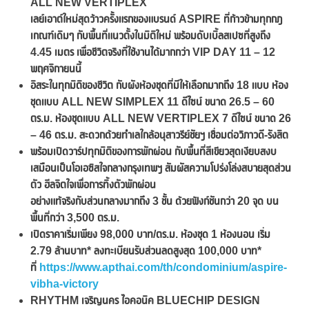
ALL NEW VERTIPLEX
เลย์เอาต์ใหม่สุดว้าวครั้งแรกของแบรนด์ ASPIRE ที่ก้าวข้ามทุกกฎ
เกณฑ์เดิมๆ กับพื้นที่แนวตั้งในมิติใหม่ พร้อมดับเบิ้ลสเปซที่สูงถึง
4.45 เมตร เพื่อชีวิตจริงที่ใช้งานได้มากกว่า VIP DAY 11 – 12
พฤศจิกายนนี้
อิสระในทุกมิติของชีวิต กับผังห้องชุดที่มีให้เลือกมากถึง
18 แบบ ห้อง
ชุดแบบ ALL NEW SIMPLEX 11 ดีไซน์ ขนาด 26.5 – 60
ตร.ม. ห้องชุดแบบ ALL NEW VERTIPLEX 7 ดีไซน์ ขนาด 26
– 46 ตร.ม. สะดวกด้วยทำเลใกล้อนุสาวรีย์ชัยฯ เชื่อมต่อวิภาวดี-รังสิต
พร้อมเปิดวาร์ปทุกมิติของการพักผ่อน กับพื้นที่สีเขียวสุดเงียบสงบ
เสมือนเป็นโอเอซิสใจกลางกรุงเทพฯ สัมผัสความโปร่งโล่งสบายสุดส่วน
ตัว ฮีลจิตใจเพื่อการทิ้งตัวพักผ่อน
อย่างแท้จริงกับส่วนกลางมากถึง 3 ชั้น ด้วยฟังก์ชันกว่า 20 จุด บน
พื้นที่กว่า 3,500 ตร.ม.
เปิดราคาเริ่มเพียง
98,000 บาท/ตร.ม. ห้องชุด 1 ห้องนอน เริ่ม
2.79 ล้านบาท* ลงทะเบียนรับส่วนลดสูงสุด 100,000 บาท*
ที่
https://www.apthai.com/th/condominium/aspire-
vibha-victory
RHYTHM เจริญนคร ไอคอนิค BLUECHIP DESIGN