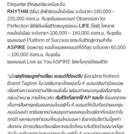
Etiquette ชีวิตสุนทรียะเหนือระดับ
RHYTHM
(ริธึ่ม) ลักชัวรีคอนโดมิเนียม ระดับราคา 160,000 –
220,000 ต่อตร.ม. กับจุดยืนของแบรนด์ Obsession for
Perfection พิถีพิถันเพื่อชีวิตสมบูรณ์แบบ
LIFE
(ไลฟ์) ไฮคลาส
คอนโดมิเนียม ระดับราคา 100,000 – 160,000 ต่อตร.ม. กับจุดยืน
ของแบรนด์ Platform of Success ยกระดับชีวิตสู่ความสำเร็จ
ASPIRE
(แอสปาย) คอนโดแมสเซกเมนต์ที่ดีที่สุด ระดับราคา 60,000
– 100,000 ต่อตร.ม. กับจุดยืน
ของแบรนด์ Live as You ASPIRE อิสระในทุกมิติของชีวิต
“เมื่อ
พฤติกรรมลูกค้าเปลี่ยน แบรนด์ก็ต้องปรับ
ซึ่งเรามีการ
Refresh
Brand Tagline ในเวอร์ชันภาษาไทยของทั้ง 4 แบรนด์สินค้านิดหน่อย
เพื่อสร้างความแตกต่างที่ชัดเจนยิ่งขึ้น พร้อมทำแคมเปญเพื่อสื่อสารกับ
กลุ่มเป้าหมาย ภายใต้แนวคิด
เริ่มชีวิตที่อยากใช้
AP คอนโด
ซึ่งนอกจากจะ
เป็นการสื่อสารจุดยืนของคอนโดเอพีทั้ง 4 แบรนด์ให้เป็นที่จดจำของกลุ่ม
คนเมืองแล้ว เรายังอยากนำเสนอจุดต่างของคอนโดเอพีเราที่เหนือกว่าใน
ทุกมิติ และครบทุกคำตอบที่คนรุ่นใหม่มองหา ซึ่งจากอินไซต์วันนี้ลูกค้า
เลือกเก่ง มีการเปรียบเทียบเพื่อหาคอนโดที่เหมาะกับชีวิตตัวเองมากที่สุด
ดังนั้น เราจึงอยากนำเสนอว่าคอนโด เอพีทั้ง 4 แบรนด์สามารถตอบโจทย์