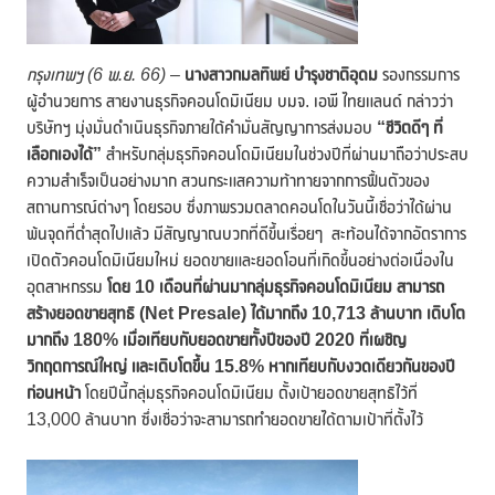
กรุงเทพฯ (
6 พ.ย. 66)
–
นางสาวกมลทิพย์ บำรุงชาติอุดม
รองกรรมการ
ผู้อำนวยการ สายงานธุรกิจคอนโดมิเนียม บมจ. เอพี ไทยแลนด์ กล่าวว่า
บริษัทฯ มุ่งมั่นดำเนินธุรกิจภายใต้คำมั่นสัญญาการส่งมอบ
“ชีวิตดีๆ ที่
เลือกเองได้”
สำหรับกลุ่มธุรกิจคอนโดมิเนียมในช่วงปีที่ผ่านมาถือว่าประสบ
ความสำเร็จเป็นอย่างมาก สวนกระแสความท้าทายจากการฟื้นตัวของ
สถานการณ์ต่างๆ โดยรอบ ซึ่งภาพรวมตลาดคอนโดในวันนี้เชื่อว่าได้ผ่าน
พ้นจุดที่ต่ำสุดไปแล้ว มีสัญญาณบวกที่ดีขึ้นเรื่อยๆ สะท้อนได้จากอัตราการ
เปิดตัวคอนโดมิเนียมใหม่ ยอดขายและยอดโอนที่เกิดขึ้นอย่างต่อเนื่องใน
อุตสาหกรรม
โดย
10 เดือนที่ผ่านมากลุ่มธุรกิจคอนโดมิเนียม สามารถ
สร้างยอดขายสุทธิ (Net Presale) ได้มากถึง 10,713 ล้านบาท เติบโต
มากถึง 180% เมื่อเทียบกับยอดขายทั้งปีของปี 2020 ที่เผชิญ
วิกฤตการณ์ใหญ่ และเติบโตขึ้น 15.8% หากเทียบกับงวดเดียวกันของปี
ก่อนหน้า
โดยปีนี้กลุ่มธุรกิจคอนโดมิเนียม ตั้งเป้ายอดขายสุทธิไว้ที่
13,000 ล้านบาท ซึ่งเชื่อว่าจะสามารถทำยอดขายได้ตามเป้าที่ตั้งไว้