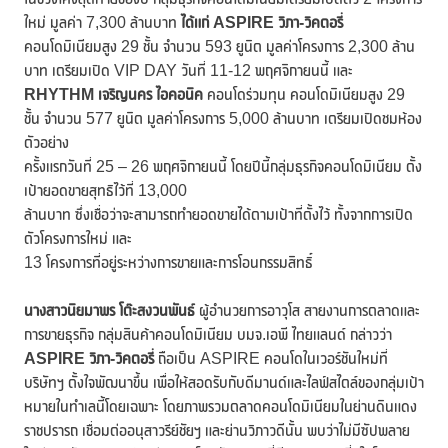
ใหม่ มูลค่า 7,300 ล้านบาท
ได้แก่
ASPIRE วิภา-วิคตอรี่
คอนโดมิเนียมสูง 29 ชั้น จำนวน 593 ยูนิต มูลค่าโครงการ 2,300 ล้าน
บาท เตรียมเปิด VIP DAY วันที่ 11-12 พฤศจิกายนนี้ และ
RHYTHM เจริญนคร ไอคอนิค
คอนโดร่วมทุน คอนโดมิเนียมสูง 29
ชั้น จำนวน 577 ยูนิต มูลค่าโครงการ 5,000 ล้านบาท เตรียมเปิดชมห้อง
ตัวอย่าง
ครั้งแรกวันที่ 25 – 26 พฤศจิกายนนี้ โดยปีนี้กลุ่มธุรกิจคอนโดมิเนียม ตั้ง
เป้ายอดขายสุทธิไว้ที่ 13,000
ล้านบาท ซึ่งเชื่อว่าจะสามารถทำยอดขายได้ตามเป้าที่ตั้งไว้ ทั้งจากการเปิด
ตัวโครงการใหม่ และ
13 โครงการที่อยู่ระหว่างการขายและการโอนกรรมสิทธิ์
นางสาวนิยมาพร โต๊ะสงวนพันธ์
ผู้อำนวยการอาวุโส สายงานการตลาดและ
การขายธุรกิจ กลุ่มสินค้าคอนโดมิเนียม บมจ.เอพี ไทยแลนด์ กล่าวว่า
ASPIRE วิภา-วิคตอรี่
ถือเป็น ASPIRE คอนโดในเวอร์ชันใหม่ที่
บริษัทฯ ตั้งใจพัฒนาขึ้น เพื่อให้สอดรับกับดีมานด์และไลฟ์สไตล์ของกลุ่มเป้า
หมายในทำเลนี้โดยเฉพาะ โดยภาพรวมตลาดคอนโดมิเนียมในย่านดินแดง
ราชปรารถ เชื่อมต่ออนุสาวรีย์ชัยฯ และย่านวิภาวดีนั้น พบว่าไม่มีซัปพลาย