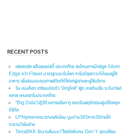
RECENT POSTS
เฟรเซอร์ส พร็อพเพอร์ตี้ ประเทศไทย ส่งโครงการมิกซ์ยูส Silom
Edge คว้า Fitwel มาตรฐานระดับโลก การันตีสุขภาวะที่ดีของผู้ใช้
อาคาร เพื่อส่งมอบคุณภาพชีวิตที่ดีให้แก่ผู้เช่าและผู้ใช้บริการ
วัน แบงค็อก เตรียมเปิดตัว “มิตซูโคชิ” ฟู้ด เดสติเนชั่น ระดับเวิลด์
คลาส แห่งแรกในประเทศไทย
“Big Data”ปฏิวัติวงการอสังหาฯ สอดรับพฤติกรรมผู้บริโภคยุค
ดิจิทัล
LPNรุกตลาดแนวราบพรีเมี่ยม บูมบ้าน365คาด3ปีรายได้
ทะยาน5พันล้าน
TerraBKK จัดงานสัมมนา“ไขรหัสลับคน Gen Y จุดเปลี่ยน