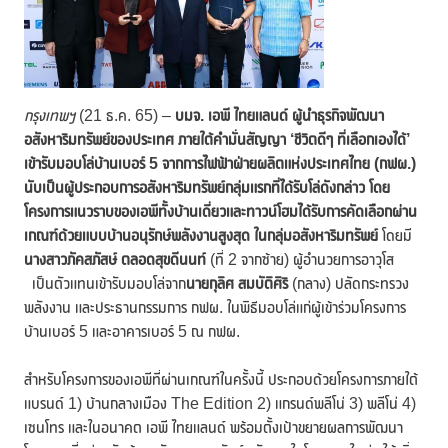
กรุงเทพฯ
(21 ธ.ค. 65) –
บมจ. เอพี ไทยแลนด์ ผู้นำธุรกิจพัฒนา
อสังหาริมทรัพย์ของประเทศ ภายใต้คำมั่นสัญญา ‘ชีวิตดีๆ ที่เลือกเองได้’
เข้ารับมอบโล่บ้านเบอร์
5 จากการไฟฟ้าฝ่ายผลิตแห่งประเทศไทย (กฟผ.)
นับเป็นผู้ประกอบการอสังหาริมทรัพย์กลุ่มแรกที่ได้รับโล่ดังกล่าว โดย
โครงการแนวราบของเอพีทั้งบ้านเดี่ยวและทาวน์โฮมได้รับการคัดเลือกผ่าน
เกณฑ์ด้วยแบบบ้านอนุรักษ์พลังงานสูงสุด ในกลุ่มอสังหาริมทรัพย์
โดยมี
นางสาวภัคสภัสษ์ ตลอดสุขดีนนท์
(ที่ 2 จากซ้าย) ผู้อำนวยการอาวุโส
เป็นตัวแทนเข้ารับมอบโล่จาก
นายกุลิศ สมบัติศิริ
(กลาง) ปลัดกระทรวง
พลังงาน และประธานกรรมการ กฟผ. ในพิธีมอบโล่แก่ผู้เข้าร่วมโครงการ
บ้านเบอร์ 5 และอาคารเบอร์ 5 ณ กฟผ.
สำหรับโครงการของเอพีที่ผ่านเกณฑ์ในครั้งนี้ ประกอบด้วยโครงการภายใต้
แบรนด์ 1) บ้านกลางเมือง The Edition 2) แกรนด์พลีโน่ 3) พลีโน่ 4)
เซนโทร และในอนาคต เอพี ไทยแลนด์ พร้อมตั้งเป้าขยายผลการพัฒนา