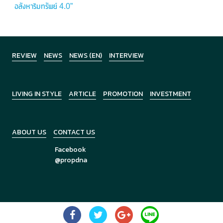
อสังหาริมทรัพย์ 4.0”
REVIEW
NEWS
NEWS (EN)
INTERVIEW
LIVING IN STYLE
ARTICLE
PROMOTION
INVESTMENT
ABOUT US
CONTACT US
Facebook
@propdna
Copyright © 2026
PropDNA
All Rights Reserved.