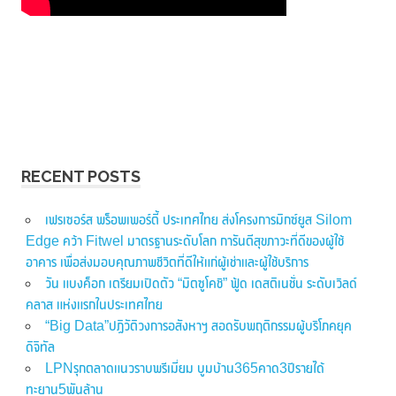
RECENT POSTS
เฟรเซอร์ส พร็อพเพอร์ตี้ ประเทศไทย ส่งโครงการมิกซ์ยูส Silom
Edge คว้า Fitwel มาตรฐานระดับโลก การันตีสุขภาวะที่ดีของผู้ใช้
อาคาร เพื่อส่งมอบคุณภาพชีวิตที่ดีให้แก่ผู้เช่าและผู้ใช้บริการ
วัน แบงค็อก เตรียมเปิดตัว “มิตซูโคชิ” ฟู้ด เดสติเนชั่น ระดับเวิลด์
คลาส แห่งแรกในประเทศไทย
“Big Data”ปฏิวัติวงการอสังหาฯ สอดรับพฤติกรรมผู้บริโภคยุค
ดิจิทัล
LPNรุกตลาดแนวราบพรีเมี่ยม บูมบ้าน365คาด3ปีรายได้
ทะยาน5พันล้าน