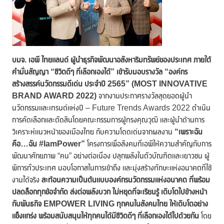
บมจ. เอพี ไทยแลนด์ ผู้นำธุรกิจพัฒนาอสังหาริมทรัพย์ของประเทศ ภายใต้
คำมั่นสัญญา
“ชีวิตดีๆ ที่เลือกเองได้” เข้ารับมอบรางวัล “องค์กร
สร้างสรรค์นวัตกรรมดีเด่น
ประจำปี
2565” (MOST INNOVATIVE
BRAND AWARD 2022)
จากงานประกาศรางวัลสุดยอดผู้นำ
นวัตกรรมและเทรนด์แห่งปี – Future Trends Awards 2022 ดำเนิน
การคัดเลือกและตัดสินโดยคณะกรรมการผู้ทรงคุณวุฒิ และผู้นำด้านการ
วิเคราะห์แนวหน้าของเมืองไทย กับความโดดเด่นจากผลงาน
“เพราะฉัน
คือ…ฉัน #IamPower”
โครงการเพื่อสังคมที่เอพีให้ความสำคัญกับการ
พัฒนาศักยภาพ “คน” อย่างต่อเนื่อง ปลุกพลังในตัวบัณฑิตและเยาวชน ผู้
พิการทั่วประเทศ มอบโอกาสในการเข้าถึง และมุ่งสร้างทักษะแห่งอนาคตที่ใช้
งานได้จริง
สะท้อนความเป็นต้นแบบองค์กรนวัตกรรมแห่งอนาคต ที่พร้อม
ปลดล็อกทุกข้อจำกัด ส่งต่อพลังบวก ไม่หยุดที่จะเรียนรู้ เติบโตไปข้างหน้า
กับพันธกิจ
EMPOWER LIVING ทุกคนในสังคมไทย ให้เติบโตอย่าง
แข็งแกร่ง พร้อมสนับสนุนให้ทุกคนได้มีชีวิตดีๆ ที่เลือกเองได้ไปด้วยกัน
โดย