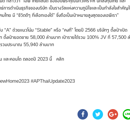
ลนด์ กล่าวว่า “เอพี ไทยแลนด์ ขอขอบพระคุณนักวิเคราะห์ นักลงทุนไทย และ
ุทธ์การดำเนินธุรกิจของบริษัท เป็นรางวัลแห่งความภูมิใจและเป็นกำลังใจสำคัญใ
ไทย มี “ชีวิตดีๆ ที่เลือกเองได้” ซึ่งถือเป็นเป้าหมายสูงสุดของเอพีเรา”
ดับ “A” ด้วยแนวโน้ม “Stable” หรือ “คงที่” โดยปี 2566 บริษัทฯ ตั้งเป้าเปิด
 ตั้งเป้ายอดขาย 58,000 ล้านบาท เป้ารายได้รวม 100% JV ที่ 57,500 ล
ูลค่ารวมประมาณ 55,940 ล้านบาท
์โฮม และคอนโด ตลอดปี 2023 นี้ คลิก
py #APNewHome2023 #APThaiUpdate2023