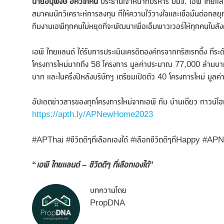
นายอนุพงษ์ อัศวโภคิน
ประธานเจ้าหน้าที่บริหาร บมจ. เอพี ไทยแ
สมาคมนักวิเคราะห์การลงทุน ที่ให้ความไว้วางใจและเชื่อมั่นต่อกลย
ทีมงานเอพีทุกคนไม่หยุดที่จะพัฒนาเพื่อเอ็มพาวเวอร์ให้ทุกคนในสังคม
เอพี ไทยแลนด์ ได้รับการประเมินเครดิตองค์กรจากทริสเรทติ้ง ที่ระ
โครงการใหม่มากถึง 58 โครงการ มูลค่าประมาณ 77,000 ล้านบาท
บาท และในครึ่งปีหลังบริษัทฯ เตรียมเปิดตัว 40 โครงการใหม่ ม
อัปเดตข่าวสารของทุกโครงการใหม่จากเอพี กับ บ้านเดี่ยว ทาวน
https://apth.ly/APNewHome2023
#APThai #ชีวิตดีๆที่เลือกเองได้ #เลือกชีวิตดีๆที่Hap
“
เอพี ไทยแลนด์
–
ชีวิตดีๆ ที่เลือกเองได้”
บทความโดย
PropDNA