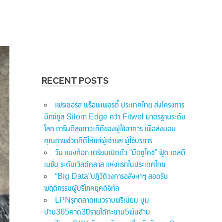
RECENT POSTS
เฟรเซอร์ส พร็อพเพอร์ตี้ ประเทศไทย ส่งโครงการ
มิกซ์ยูส Silom Edge คว้า Fitwel มาตรฐานระดับ
โลก การันตีสุขภาวะที่ดีของผู้ใช้อาคาร เพื่อส่งมอบ
คุณภาพชีวิตที่ดีให้แก่ผู้เช่าและผู้ใช้บริการ
วัน แบงค็อก เตรียมเปิดตัว “มิตซูโคชิ” ฟู้ด เดสติ
เนชั่น ระดับเวิลด์คลาส แห่งแรกในประเทศไทย
“Big Data”ปฏิวัติวงการอสังหาฯ สอดรับ
พฤติกรรมผู้บริโภคยุคดิจิทัล
LPNรุกตลาดแนวราบพรีเมี่ยม บูม
บ้าน365คาด3ปีรายได้ทะยาน5พันล้าน