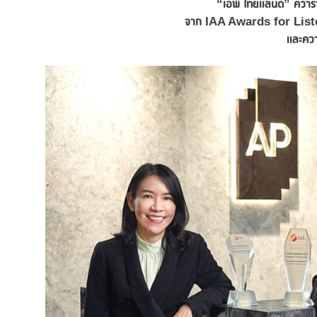
“เอพี ไทยแลนด์” คว้า
จาก IAA Awards for Liste
และควา