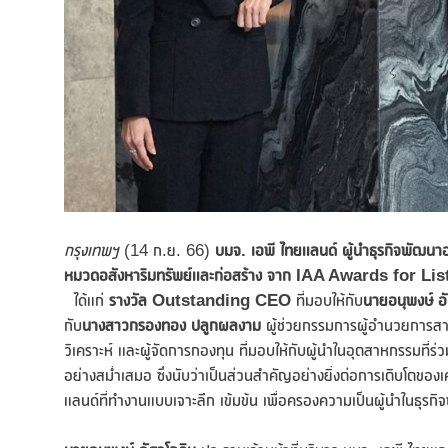
กรุงเทพฯ
(14 ก.ย. 66)
บมจ. เอพี ไทยแลนด์ ผู้นำธุรกิจพัฒนา
หมวดอสังหาริมทรัพย์และก่อสร้าง จาก IAA Awards for Li
ได้แก่
รางวัล
Outstanding CEO
ที่มอบให้กับ
นายอนุพงษ์ อ
กับ
นางสาวกรองทอง ปลูกผลงาม
ผู้ช่วยกรรมการผู้อำนวยการส
วิเคราะห์ และผู้จัดการกองทุน ที่มอบให้กับผู้นำในอุตสาหกรรมที่ร่ว
อย่างสม่ำเสมอ ซึ่งนับว่าเป็นส่วนสำคัญอย่างยิ่งต่อการเติบโตข
แลนด์ที่ทำงานแบบเจาะลึก เข้มข้น เพื่อครองความเป็นผู้นำในธุรกิจพ